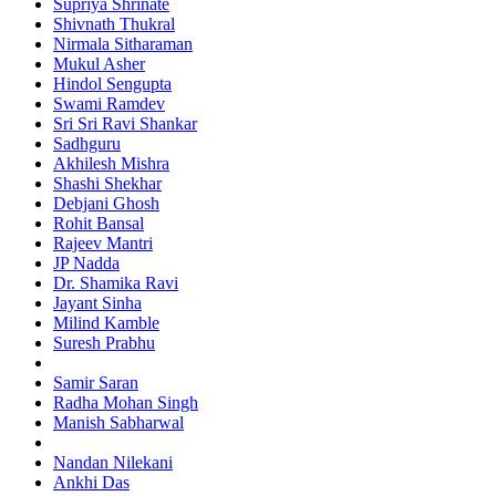
Supriya Shrinate
Shivnath Thukral
Nirmala Sitharaman
Mukul Asher
Hindol Sengupta
Swami Ramdev
Sri Sri Ravi Shankar
Sadhguru
Akhilesh Mishra
Shashi Shekhar
Debjani Ghosh
Rohit Bansal
Rajeev Mantri
JP Nadda
Dr. Shamika Ravi
Jayant Sinha
Milind Kamble
Suresh Prabhu
Samir Saran
Radha Mohan Singh
Manish Sabharwal
Nandan Nilekani
Ankhi Das