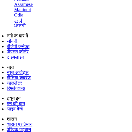
Assamese
Manipuri
Odia
اردو
ਪੰਜਾਬੀ
नमो के बारे में
जीवनी
बीजेपी कनेक्ट
पीपल्स कॉर्नर
टाइमलाइन
न्यूज़
न्यूज़ अप्डेट्स
मीडिया कवरेज
न्यूज़लेटर
रिफ्लेक्शन्स
ट्यून इन
मन की बात
लाइव देखें
शासन
शासन प्रतिमान
वैश्विक पहचान