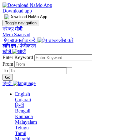
Download app
Toggle navigation
नरेन्द्र
मोदी
Mera Saansad
ऐप डाउनलोड करें
लॉग इन
/
पंजीकरण
खोजें
Enter Keyword
From
To
हिन्दी
English
Gujarati
हिन्दी
Bengali
Kannada
Malayalam
Telugu
Tamil
Marathi