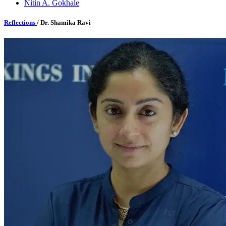
Nitin A. Gokhale
Reflections
/ Dr. Shamika Ravi