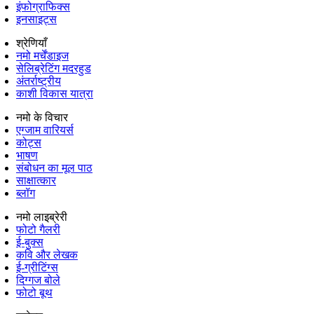
इंफोग्राफिक्स
इनसाइट्स
श्रेणियाँ
नमो मर्चेंडाइज
सेलिब्रेटिंग मदरहुड
अंतर्राष्‍ट्रीय
काशी विकास यात्रा
नमो के विचार
एग्जाम वारियर्स
कोट्स
भाषण
संबोधन का मूल पाठ
साक्षात्कार
ब्लॉग
नमो लाइब्रेरी
फोटो गैलरी
ई-बुक्स
कवि और लेखक
ई-ग्रीटिंग्स
दिग्गज बोले
फोटो बूथ