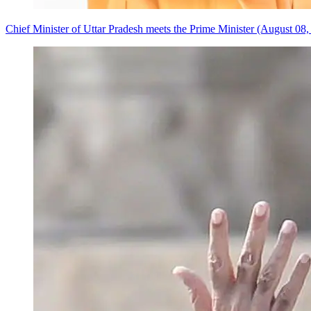
Chief Minister of Uttar Pradesh meets the Prime Minister (August 08,