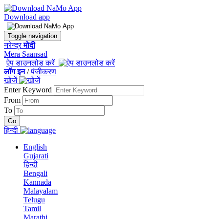
Download app
Toggle navigation
नरेन्द्र
मोदी
Mera Saansad
ऐप डाउनलोड करें
लॉग इन
/
पंजीकरण
खोजें
Enter Keyword
From
To
हिन्दी
English
Gujarati
हिन्दी
Bengali
Kannada
Malayalam
Telugu
Tamil
Marathi