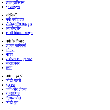
इंफोग्राफिक्स
इनसाइट्स
श्रेणियाँ
नमो मर्चेंडाइज
सेलिब्रेटिंग मदरहुड
अंतर्राष्‍ट्रीय
काशी विकास यात्रा
नमो के विचार
एग्जाम वारियर्स
कोट्स
भाषण
संबोधन का मूल पाठ
साक्षात्कार
ब्लॉग
नमो लाइब्रेरी
फोटो गैलरी
ई-बुक्स
कवि और लेखक
ई-ग्रीटिंग्स
दिग्गज बोले
फोटो बूथ