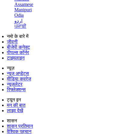
Assamese
Manipuri
Odia
اردو
ਪੰਜਾਬੀ
नमो के बारे में
जीवनी
बीजेपी कनेक्ट
पीपल्स कॉर्नर
टाइमलाइन
न्यूज़
न्यूज़ अप्डेट्स
मीडिया कवरेज
न्यूज़लेटर
रिफ्लेक्शन्स
ट्यून इन
मन की बात
लाइव देखें
शासन
शासन प्रतिमान
वैश्विक पहचान