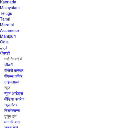
Kannada
Malayalam
Telugu
Tamil
Marathi
Assamese
Manipuri
Odia
اردو
ਪੰਜਾਬੀ
नमो के बारे में
जीवनी
बीजेपी कनेक्ट
पीपल्स कॉर्नर
टाइमलाइन
न्यूज़
न्यूज़ अप्डेट्स
मीडिया कवरेज
न्यूज़लेटर
रिफ्लेक्शन्स
ट्यून इन
मन की बात
लाइव देखें