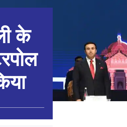
ली के
ंटरपोल
किया