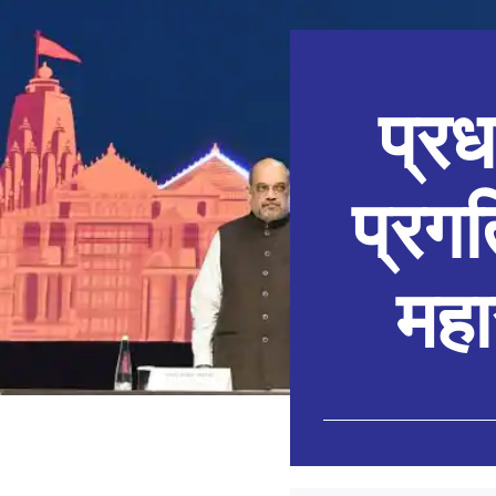
प्रध
प्रगत
महा