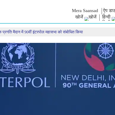
Mera Saansad
ऐप डाउ
खोजें
हिन्दी
 के प्रगति मैदान में 90वीं इंटरपोल महासभा को संबोधित किया
न
शासन
श्रेणियाँ
नमो के विच
त
शासन प्रतिमान
नमो मर्चेंडाइज
एग्जाम वारियर्
वैश्विक पहचान
सेलिब्रेटिंग मदरहुड
कोट्स
इंफोग्राफिक्स
अंतर्राष्‍ट्रीय
भाषण
इनसाइट्स
काशी विकास यात्रा
संबोधन का मू
साक्षात्कार
ब्लॉग