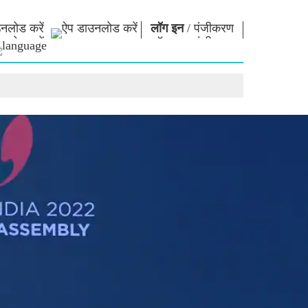
नलोड करें
लॉग इन
/
पंजीकरण
ार
नमो लाइब्रेरी
कनेक्ट
स
फोटो गैलरी
प्रधानमंत्री को लिखें
ई-बुक्स
राष्ट्र की सेवा करें
कवि और लेखक
हमसे संपर्क करें
ल पाठ
ई-ग्रीटिंग्स
दिग्गज बोले
फोटो बूथ