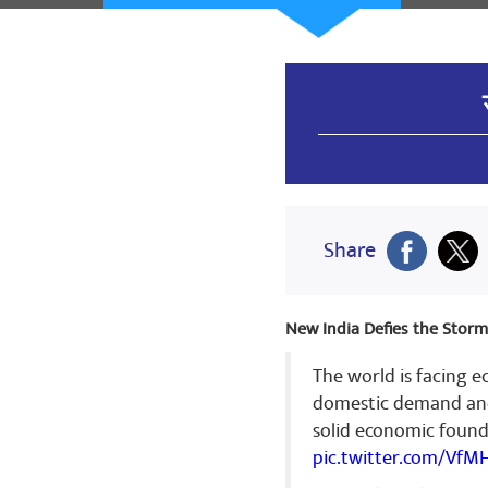
Share
New India Defies the Stor
The world is facing e
domestic demand and 
solid economic found
pic.twitter.com/Vf