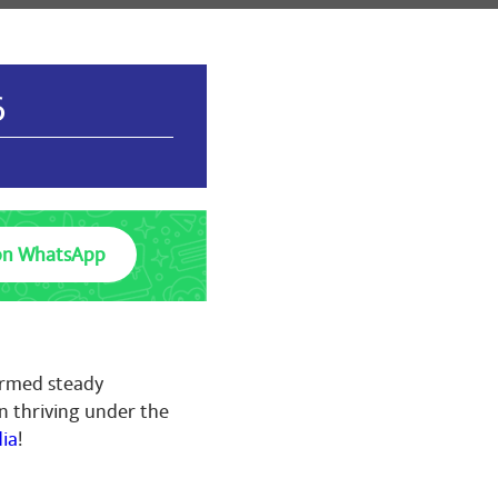
6
on WhatsApp
firmed steady
n thriving under the
ia
!