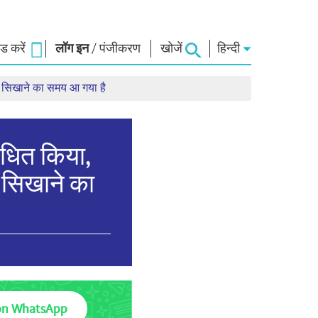
 करें
लॉग इन
/
पंजीकरण
खोजें
हिन्दी
बक सिखाने का समय आ गया है
ार
नमो लाइब्रेरी
कनेक्ट
स
फोटो गैलरी
प्रधानमंत्री को लिखें
ई-बुक्स
राष्ट्र की सेवा करें
बोधित किया,
कवि और लेखक
हमसे संपर्क करें
ल पाठ
ई-ग्रीटिंग्स
 सिखाने का
दिग्गज बोले
फोटो बूथ
on WhatsApp