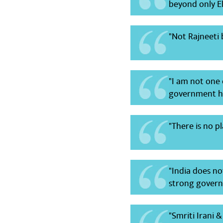
beyond only El
"Not Rajneeti 
"I am not one
government has
"There is no p
"India does no
strong govern
"Smriti Irani 