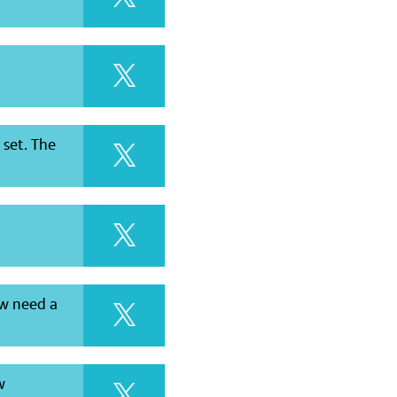
set. The
ow need a
w