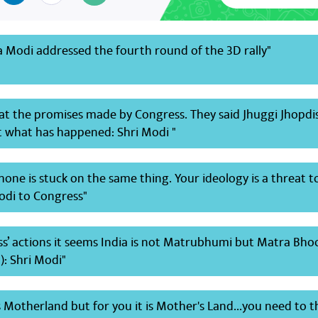
a Modi addressed the fourth round of the 3D rally"
at the promises made by Congress. They said Jhuggi Jhopdis
t what has happened: Shri Modi "
ne is stuck on the same thing. Your ideology is a threat t
odi to Congress"
s’ actions it seems India is not Matrubhumi but Matra Bho
): Shri Modi"
is Motherland but for you it is Mother's Land...you need to t