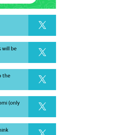
 will be
o the
omi (only
hink