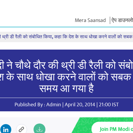
Mera Saansad
ऐप डाउनलोड
र की थ्री डी रैली को संबोधित किया, कहा कि देश के साथ धोखा करने वालों को स
न
शासन
श्रेणियाँ
नमो के विच
त
शासन प्रतिमान
नमो मर्चेंडाइज
एग्जाम वारियर्
वैश्विक पहचान
सेलिब्रेटिंग मदरहुड
कोट्स
ोदी ने चौथे दौर की थ्री डी रैली को सं
इंफोग्राफिक्स
अंतर्राष्‍ट्रीय
भाषण
इनसाइट्स
काशी विकास यात्रा
संबोधन का मू
श के साथ धोखा करने वालों को सबक
साक्षात्कार
ब्लॉग
समय आ गया है
Published By : Admin | April 20, 2014 | 21:00 IST
Join PM Modi 