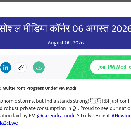
सोशल मीडिया कॉर्नर 06 अगस्त 202
August 06, 2026
Join PM Modi 
m: Multi-Front Progress Under PM Modi
conomic storms, but India stands strong! 🇮🇳 RBI just con
robust private consumption in Q1. Proud to see our natio
ation laid by PM
@narendramodi
. A truly resilient
#NewInd
MHa2cEwe