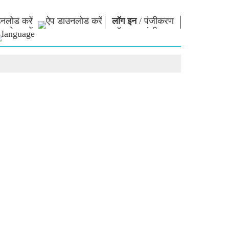
नलोड करें
लॉग इन
/
पंजीकरण
ार
नमो लाइब्रेरी
कनेक्ट
स
फोटो गैलरी
प्रधानमंत्री को लिखें
ई-बुक्स
राष्ट्र की सेवा करें
कवि और लेखक
हमसे संपर्क करें
ल पाठ
ई-ग्रीटिंग्स
दिग्गज बोले
फोटो बूथ