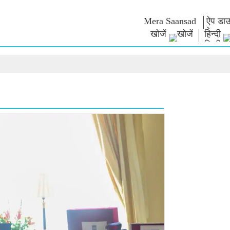
Mera Saansad
ऐप डाउ
खोजें
हिन्दी
न
शासन
श्रेणियाँ
नमो के विच
त
शासन प्रतिमान
नमो मर्चेंडाइज
एग्जाम वारियर्
वैश्विक पहचान
सेलिब्रेटिंग मदरहुड
कोट्स
इंफोग्राफिक्स
अंतर्राष्‍ट्रीय
भाषण
इनसाइट्स
काशी विकास यात्रा
संबोधन का मू
साक्षात्कार
ब्लॉग