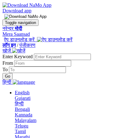
Download app
Toggle navigation
नरेन्द्र
मोदी
Mera Saansad
ऐप डाउनलोड करें
लॉग इन
/
पंजीकरण
खोजें
Enter Keyword
From
To
हिन्दी
English
Gujarati
हिन्दी
Bengali
Kannada
Malayalam
Telugu
Tamil
Marathi