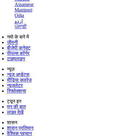
Assamese
Manipuri
Odia
اردو
ਪੰਜਾਬੀ
नमो के बारे में
जीवनी
बीजेपी कनेक्ट
पीपल्स कॉर्नर
टाइमलाइन
न्यूज़
न्यूज़ अप्डेट्स
मीडिया कवरेज
न्यूज़लेटर
रिफ्लेक्शन्स
ट्यून इन
मन की बात
लाइव देखें
शासन
शासन प्रतिमान
वैश्विक पहचान