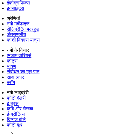
इंफोग्राफिक्स
इनसाइट्स
श्रेणियाँ
नमो मर्चेंडाइज
सेलिब्रेटिंग मदरहुड
अंतर्राष्‍ट्रीय
काशी विकास यात्रा
नमो के विचार
एग्जाम वारियर्स
कोट्स
भाषण
संबोधन का मूल पाठ
साक्षात्कार
ब्लॉग
नमो लाइब्रेरी
फोटो गैलरी
ई-बुक्स
कवि और लेखक
ई-ग्रीटिंग्स
दिग्गज बोले
फोटो बूथ