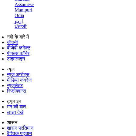
Assamese
Manipuri
Odia
اردو
ਪੰਜਾਬੀ
नमो के बारे में
जीवनी
बीजेपी कनेक्ट
पीपल्स कॉर्नर
टाइमलाइन
न्यूज़
न्यूज़ अप्डेट्स
मीडिया कवरेज
न्यूज़लेटर
रिफ्लेक्शन्स
ट्यून इन
मन की बात
लाइव देखें
शासन
शासन प्रतिमान
वैश्विक पहचान