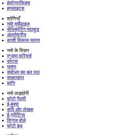
इंफोग्राफिक्स
इनसाइट्स
श्रेणियाँ
नमो मर्चेंडाइज
सेलिब्रेटिंग मदरहुड
अंतर्राष्‍ट्रीय
काशी विकास यात्रा
नमो के विचार
एग्जाम वारियर्स
कोट्स
भाषण
संबोधन का मूल पाठ
साक्षात्कार
ब्लॉग
नमो लाइब्रेरी
फोटो गैलरी
ई-बुक्स
कवि और लेखक
ई-ग्रीटिंग्स
दिग्गज बोले
फोटो बूथ