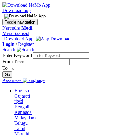
Download app
Toggle navigation
Narendra
Modi
Mera Saansad
Download App
Login
/
Register
Search
Enter Keyword
From
To
Assamese
English
Gujarati
हिन्दी
Bengali
Kannada
Malayalam
Telugu
Tamil
Marathi