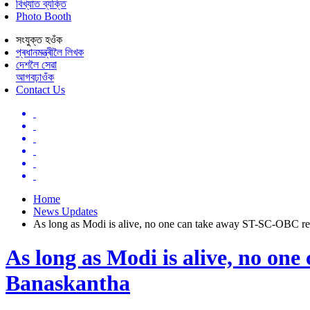
বিখ্যাত ব্যক্তি
Photo Booth
সংযুক্ত হওঁক
প্ৰধানমন্ত্ৰীলৈ লিখক
দেশলৈ সেৱা
আগবঢ়াওঁক
Contact Us
Home
News Updates
As long as Modi is alive, no one can take away ST-SC-OBC r
As long as Modi is alive, no o
Banaskantha