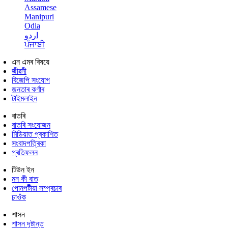
Assamese
Manipuri
Odia
اردو
ਪੰਜਾਬੀ
এন এমৰ বিষয়ে
জীৱনী
বিজেপি সংযোগ
জনতাৰ কৰ্ণাৰ
টাইমলাইন
বাতৰি
বাতৰি সংযোজন
মিডিয়াত প্ৰকাশিত
সংবাদপত্ৰিকা
প্ৰতিফলন
টিউন ইন
মন কী বাত
পোনপটীয়া সম্প্ৰচাৰ
চাওঁক
শাসন
শাসন দৃষ্টান্ত