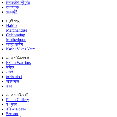
বিশ্বজোৰা স্বীকৃতি
তথ্যসূচক
অন্তৰ্দৃষ্টি
শ্ৰেণীসমূহ
NaMo
Merchandise
Celebrating
Motherhood
আন্তঃৰাষ্ট্ৰীয়
Kashi Vikas Yatra
এন এম চিন্তাধাৰা
Exam Warriors
উক্তি
ভাষণ
লিখিত ভাষণ
সাক্ষাৎকাৰ
ব্লগ
এন এম লাইব্ৰেৰী
Photo Gallery
ই গ্ৰন্থ
কবি আৰু লেখক
ই-শুভেচ্ছা