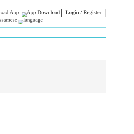
oad App
Login
/
Register
ssamese
াধাৰা
এন এম লাইব্ৰেৰী
সংযুক্ত হওঁক
ors
Photo Gallery
প্ৰধানমন্ত্ৰীলৈ লিখক
ই গ্ৰন্থ
দেশলৈ সেৱা আগবঢ়াওঁক
কবি আৰু লেখক
Contact Us
ই-শুভেচ্ছা
বিখ্যাত ব্যক্তি
Photo Booth