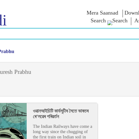
Mera Saansad
Downl
i
Search
A
শাসন
শ্ৰেণীসমূহ
এন এম চিন্ত
শাসন দৃষ্টান্ত
NaMo Merchandise
Exam Warri
 Prabhu
ম্প্ৰচাৰ
বিশ্বজোৰা স্বীকৃতি
Celebrating
উক্তি
Motherhood
তথ্যসূচক
ভাষণ
আন্তঃৰাষ্ট্ৰীয়
অন্তৰ্দৃষ্টি
লিখিত ভাষণ
Kashi Vikas Yatra
uresh Prabhu
সাক্ষাৎকাৰ
ব্লগ
ওৱানআইচিটি কাৰ্যসূচীৰ সৈতে ভাৰতৰ
ৰে’লৱেৰ পৰিৱৰ্তন
The Indian Railways have come a
long way since the chugging of
the first train on Indian soil in