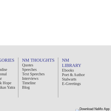
GORIES
NM THOUGHTS
NM
Quotes
LIBRARY
dise
Speeches
Ebooks
ional
Text Speeches
Poet & Author
r
Interviews
Stalwarts
 & Hope
Timeline
E-Greetings
ikas Yatra
Blog