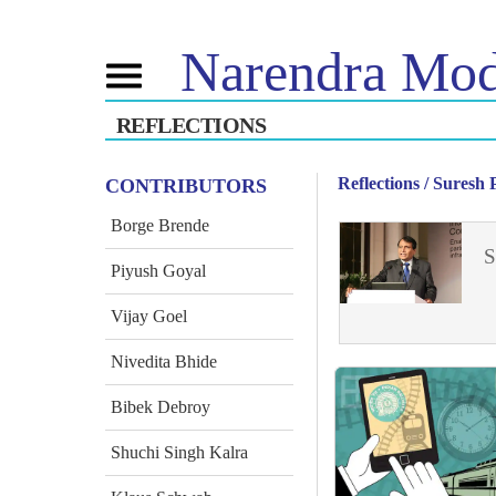
Narendra
Mod
Toggle
navigation
REFLECTIONS
এন এমৰ বিষয়ে
বাতৰি
টিউন ইন
জীৱনী
বাতৰি সংযোজন
মন কী বাত
Reflections
/ Suresh
CONTRIBUTORS
বিজেপি সংযোগ
মিডিয়াত প্ৰকাশিত
পোনপটীয়া স
চাওঁক
জনতাৰ কৰ্ণাৰ
সংবাদপত্ৰিকা
Borge Brende
টাইমলাইন
প্ৰতিফলন
S
Piyush Goyal
Vijay Goel
Nivedita Bhide
Bibek Debroy
Shuchi Singh Kalra