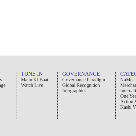
TUNE IN
GOVERNANCE
CATE
s
Mann Ki Baat
Governance Paradigm
NaMo
age
Watch Live
Global Recognition
Merchan
Infographics
Internat
One Yea
Action
Kashi V