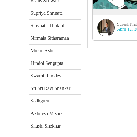
Klaus Schwab
Supriya Shrinate
Suresh Pra
Shivnath Thukral
April 12, 
Nirmala Sitharaman
Mukul Asher
Hindol Sengupta
Swami Ramdev
Sri Sri Ravi Shankar
Sadhguru
Akhilesh Mishra
Shashi Shekhar