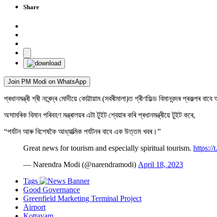
Share
Join PM Modi on WhatsApp
প্ৰধানমন্ত্ৰী শ্ৰী নৰেন্দ্ৰ মোদীয়ে কোট্টায়াম (সবৰীমালা)ত গ্ৰীণফিল্ড বিমানবন্দৰ প্ৰকল
অসামৰিক বিমান পৰিবহণ মন্ত্ৰালয়ৰ এটা টুইট শ্বেয়াৰ কৰি প্ৰধানমন্ত্ৰীয়ে টুইট কৰে,
“পৰ্যটন আৰু বিশেষকৈ আধ্যাত্মিক পৰ্যটনৰ বাবে এক উত্তম খবৰ।”
Great news for tourism and especially spiritual tourism.
https:
— Narendra Modi (@narendramodi)
April 18, 2023
Tags
Good Governance
Greenfield Marketing Terminal Project
Airport
Kottayam