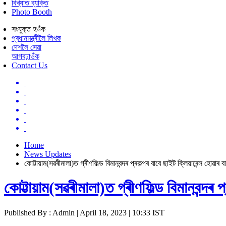
বিখ্যাত ব্যক্তি
Photo Booth
সংযুক্ত হওঁক
প্ৰধানমন্ত্ৰীলৈ লিখক
দেশলৈ সেৱা
আগবঢ়াওঁক
Contact Us
Home
News Updates
কোট্টায়াম(সৱৰীমালা)ত গ্ৰীণফিল্ড বিমানবন্দৰ প্ৰকল্পৰ বাবে ছাইট ক্লিয়াৰেন্স হোৱাৰ বা
কোট্টায়াম(সৱৰীমালা)ত গ্ৰীণফিল্ড বিমানবন্দৰ প্
Published By : Admin | April 18, 2023 | 10:33 IST