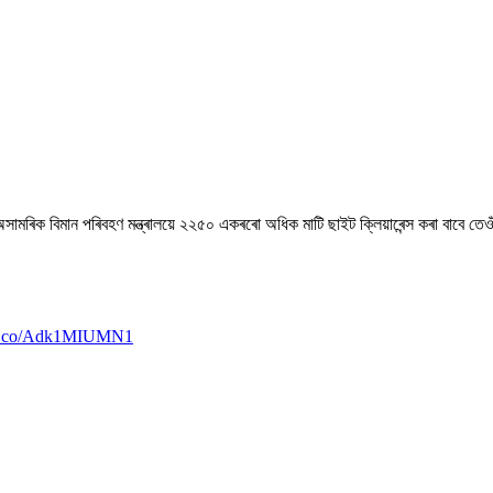
্পৰ বাবে অসামৰিক বিমান পৰিবহণ মন্ত্ৰালয়ে ২২৫০ একৰৰো অধিক মাটি ছাইট ক্লিয়াৰেন্স কৰা বাব
//t.co/Adk1MIUMN1