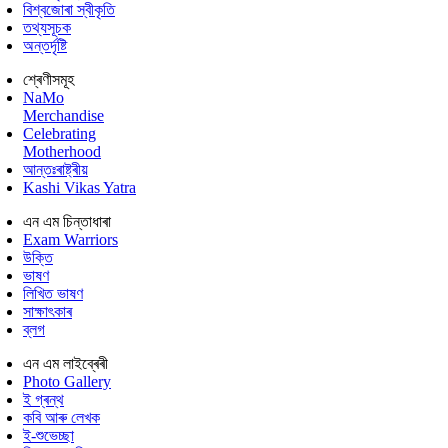
বিশ্বজোৰা স্বীকৃতি
তথ্যসূচক
অন্তৰ্দৃষ্টি
শ্ৰেণীসমূহ
NaMo
Merchandise
Celebrating
Motherhood
আন্তঃৰাষ্ট্ৰীয়
Kashi Vikas Yatra
এন এম চিন্তাধাৰা
Exam Warriors
উক্তি
ভাষণ
লিখিত ভাষণ
সাক্ষাৎকাৰ
ব্লগ
এন এম লাইব্ৰেৰী
Photo Gallery
ই গ্ৰন্থ
কবি আৰু লেখক
ই-শুভেচ্ছা