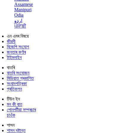
Assamese
Manipuri
Odia
اردو
ਪੰਜਾਬੀ
এন এমৰ বিষয়ে
জীৱনী
বিজেপি সংযোগ
জনতাৰ কৰ্ণাৰ
টাইমলাইন
বাতৰি
বাতৰি সংযোজন
মিডিয়াত প্ৰকাশিত
সংবাদপত্ৰিকা
প্ৰতিফলন
টিউন ইন
মন কী বাত
পোনপটীয়া সম্প্ৰচাৰ
চাওঁক
শাসন
শাসন দৃষ্টান্ত