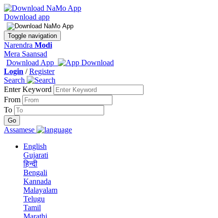
Download app
Toggle navigation
Narendra
Modi
Mera Saansad
Download App
Login
/
Register
Search
Enter Keyword
From
To
Assamese
English
Gujarati
हिन्दी
Bengali
Kannada
Malayalam
Telugu
Tamil
Marathi