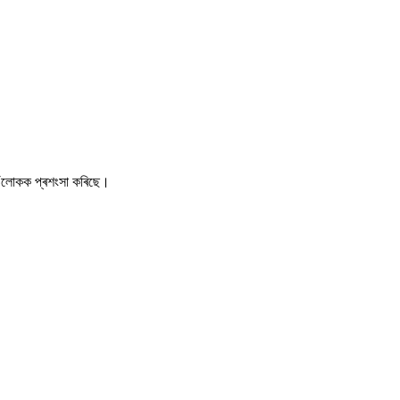
ে তেওঁলোকক প্ৰশংসা কৰিছে।