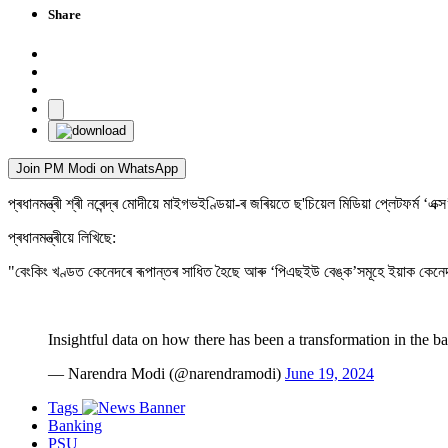
Share
Join PM Modi on WhatsApp
প্ৰধানমন্ত্ৰী শ্ৰী নৰেন্দ্ৰ মোদীয়ে মাইগভইণ্ডিয়া-ৰ জৰিয়তে ছ'চিয়েল মিডিয়া প্লেটফৰ্
প্ৰধানমন্ত্ৰীয়ে লিখিছে:
"বেংকিং খণ্ডত কেনেদৰে ৰূপান্তৰ সাধিত হৈছে আৰু ‘পিএছইউ বেঙ্ক’সমূহে ইয়াক কেনেদৰে শ
Insightful data on how there has been a transformation in the
— Narendra Modi (@narendramodi)
June 19, 2024
Tags
Banking
PSU