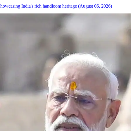
howcasing India's rich handloom heritage (August 06, 2026)