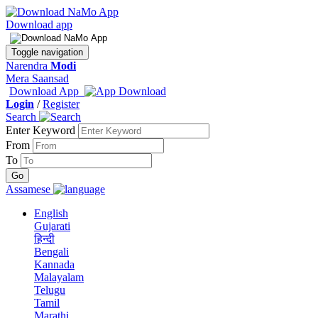
Download app
Toggle navigation
Narendra
Modi
Mera Saansad
Download App
Login
/
Register
Search
Enter Keyword
From
To
Assamese
English
Gujarati
हिन्दी
Bengali
Kannada
Malayalam
Telugu
Tamil
Marathi