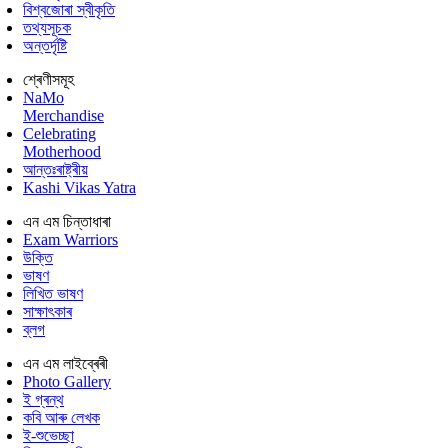
বিশ্বজোৰা স্বীকৃতি
তথ্যসূচক
অন্তৰ্দৃষ্টি
শ্ৰেণীসমূহ
NaMo
Merchandise
Celebrating
Motherhood
আন্তঃৰাষ্ট্ৰীয়
Kashi Vikas Yatra
এন এম চিন্তাধাৰা
Exam Warriors
উক্তি
ভাষণ
লিখিত ভাষণ
সাক্ষাৎকাৰ
ব্লগ
এন এম লাইব্ৰেৰী
Photo Gallery
ই গ্ৰন্থ
কবি আৰু লেখক
ই-শুভেচ্ছা