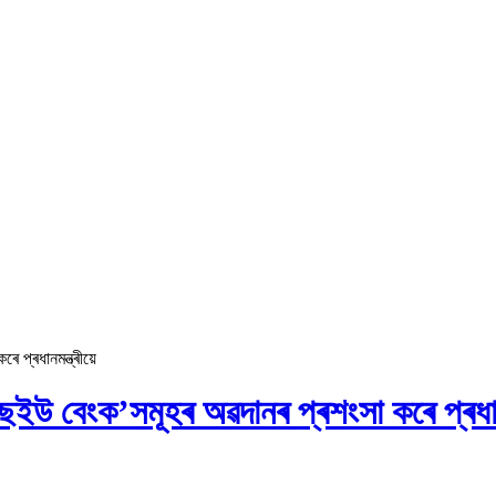
 প্ৰধানমন্ত্ৰীয়ে
ছইউ বেংক’সমূহৰ অৱদানৰ প্ৰশংসা কৰে প্ৰধানমন