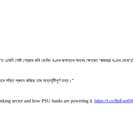
ম ‘এক্স’ত এলানি পোষ্ট শ্বেয়াৰ কৰি বেংকিং খণ্ডৰ ৰূপান্তৰ সাধনৰ ক্ষেত্ৰত ‘ৰাজহুৱা খণ্ডৰ
ক্তি প্ৰদান কৰিছে তাৰ অন্তৰ্দৃষ্টিপূৰ্ণ তথ্য।"
 banking sector and how PSU banks are powering it.
https://t.co/8pEgo