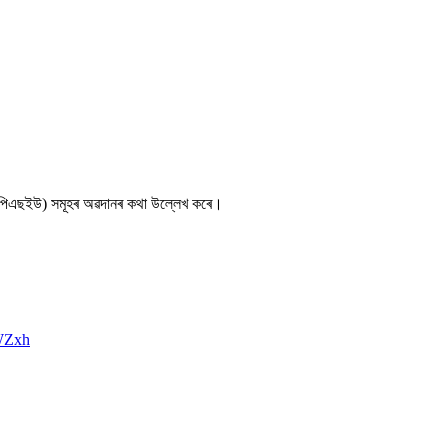
 বেংক’(পিএছইউ) সমূহৰ অৱদানৰ কথা উল্লেখ কৰে।
6WZxh