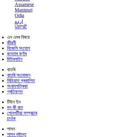
Assamese
Manipuri
Odia
اردو
ਪੰਜਾਬੀ
এন এমৰ বিষয়ে
জীৱনী
বিজেপি সংযোগ
জনতাৰ কৰ্ণাৰ
টাইমলাইন
বাতৰি
বাতৰি সংযোজন
মিডিয়াত প্ৰকাশিত
সংবাদপত্ৰিকা
প্ৰতিফলন
টিউন ইন
মন কী বাত
পোনপটীয়া সম্প্ৰচাৰ
চাওঁক
শাসন
শাসন দৃষ্টান্ত