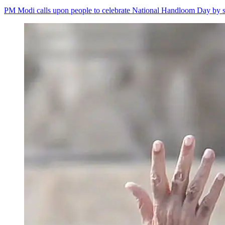
PM Modi calls upon people to celebrate National Handloom Day by s