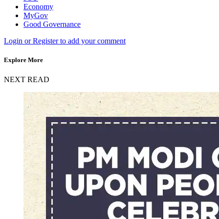
Economy
MyGov
Good Governance
Login or Register to add your comment
Explore More
NEXT READ