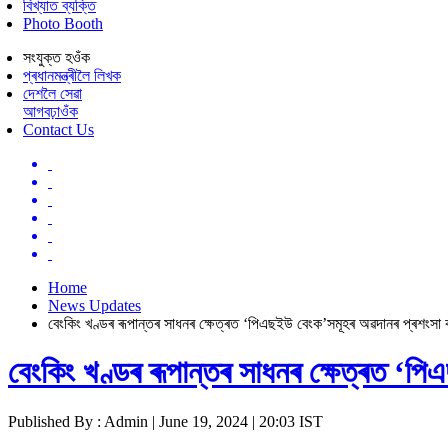
বিখ্যাত ব্যক্তি
Photo Booth
সংযুক্ত হওঁক
প্ৰধানমন্ত্ৰীলৈ লিখক
দেশলৈ সেৱা
আগবঢ়াওঁক
Contact Us
Home
News Updates
বেংকিং খণ্ডৰ ৰূপান্তৰ সাধনৰ ক্ষেত্ৰত ‘পিএছইউ বেংক’সমূহৰ অৱদানৰ প্ৰশংসা কৰে
বেংকিং খণ্ডৰ ৰূপান্তৰ সাধনৰ ক্ষেত্ৰত ‘পিএ
Published By : Admin | June 19, 2024 | 20:03 IST