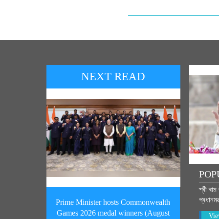
NEXT READ
POP
শ্ৰী ৰা
প্ৰধানমন
Prime Minister hosts Commonwealth
Games 2026 medal winners (August
Vie