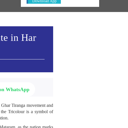
Download App
te in Har
 on WhatsApp
Har Ghar Tiranga movement and
 the Tricolour is a symbol of
ation.
Mataram, as the nation marks