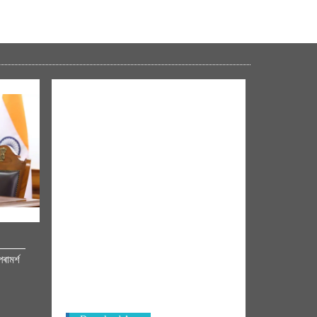
NM ON THE GO
ৰামৰ্শ
Always be the first to hear from the
PM. Get the App Now!