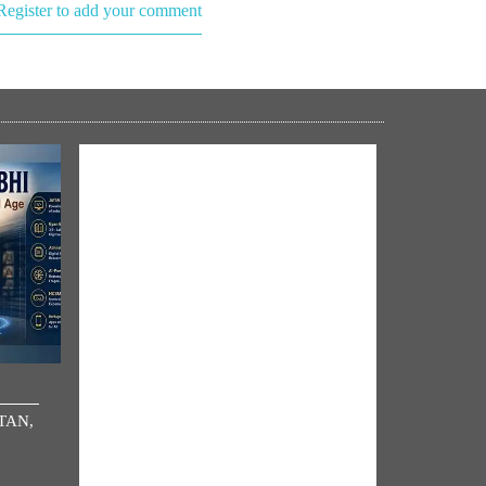
Register to add your comment
NM ON THE GO
ATAN,
Always be the first to hear from the
PM. Get the App Now!