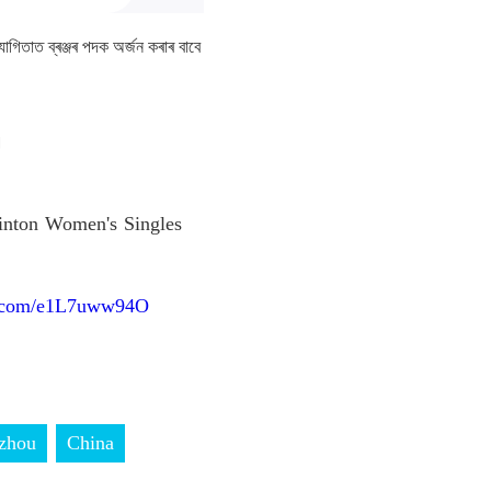
যোগিতাত ব্ৰঞ্জৰ পদক অৰ্জন কৰাৰ বাবে
।
minton Women's Singles
er.com/e1L7uww94O
zhou
China