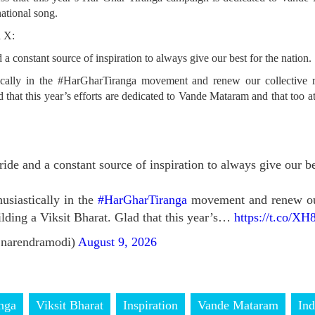
national song.
n X:
 a constant source of inspiration to always give our best for the nation.
stically in the #HarGharTiranga movement and renew our collective r
d that this year’s efforts are dedicated to Vande Mataram and that too
ride and a constant source of inspiration to always give our be
husiastically in the
#HarGharTiranga
movement and renew our 
ilding a Viksit Bharat. Glad that this year’s…
https://t.co/X
narendramodi)
August 9, 2026
nga
Viksit Bharat
Inspiration
Vande Mataram
In