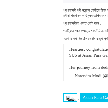
প্ৰধানমন্ত্ৰী শ্ৰী নৰেন্দ্ৰ মোদীয়
মনীষা ৰামদাসক অভিনন্দন জ্ঞাপন কৰে
প্ৰধানমন্ত্ৰীয়ে এক্সত পোষ্ট কৰে :
"এছিয়ান পেৰা গেমছত বেডমিণ্টনৰ ম
সমৰ্পণৰ পৰা বিজয়লৈ তেওঁৰ যাত্ৰা 
Heartiest congratula
SU5 at Asian Para Ga
Her journey from dedic
— Narendra Modi (@
Tags
Asian Para G