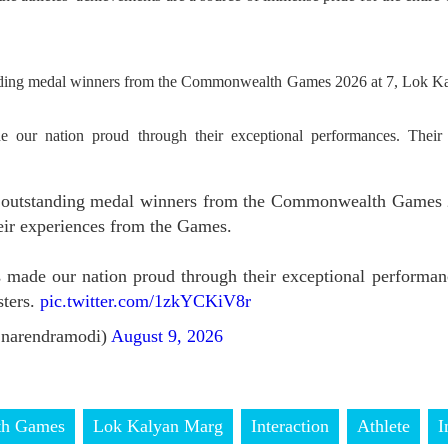
anding medal winners from the Commonwealth Games 2026 at 7, Lok Ka
our nation proud through their exceptional performances. Their
r outstanding medal winners from the Commonwealth Games 
eir experiences from the Games.
 made our nation proud through their exceptional performanc
ters.
pic.twitter.com/1zkYCKiV8r
narendramodi)
August 9, 2026
h Games
Lok Kalyan Marg
Interaction
Athlete
I