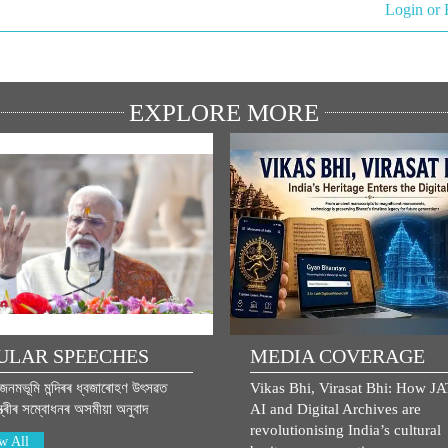
Login or 
EXPLORE MORE
ULAR SPEECHES
MEDIA COVERAGE
ম জনমভূমি মন্দিৰৰ ধ্বজাৰোহণ উৎসৱত
Vikas Bhi, Virasat Bhi: How J
্ত্ৰীৰ সম্বোধনৰ অসমীয়া অনুবাদ
AI and Digital Archives are
revolutionising India’s cultural
w All