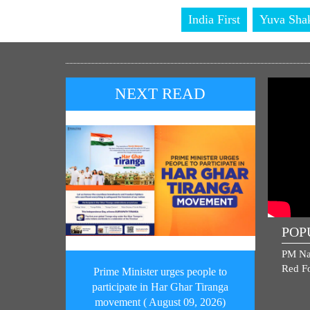
India First
Yuva Shak
NEXT READ
POP
PM Na
Red Fo
Prime Minister urges people to
participate in Har Ghar Tiranga
movement ( August 09, 2026)