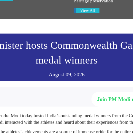
heritage preservation
View All
nister hosts Commonwealth G
medal winners
August 09, 2026
Join PM Modi
rendra Modi today hosted India’s outstanding medal winners from th
 interacted with the athletes and heard about their experiences from 
the athletes’ achievements are a source of immense pride for the entire