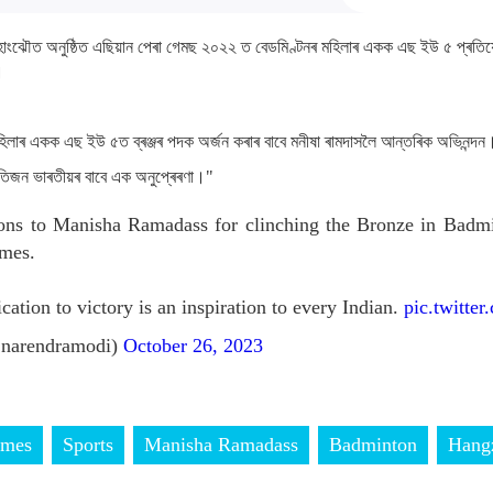
ে চীনৰ হাংঝৌত অনুষ্ঠিত এছিয়ান পেৰা গেমছ ২০২২ ত বেডমিণ্টনৰ মহিলাৰ একক এছ ইউ ৫ প্ৰতি
।
হিলাৰ একক এছ ইউ ৫ত ব্ৰঞ্জৰ পদক অৰ্জন কৰাৰ বাবে মনীষা ৰামদাসলৈ আন্তৰিক অভিনন্দন
প্ৰতিজন ভাৰতীয়ৰ বাবে এক অনুপ্ৰেৰণা।"
tions to Manisha Ramadass for clinching the Bronze in Bad
mes.
ation to victory is an inspiration to every Indian.
pic.twitt
narendramodi)
October 26, 2023
ames
Sports
Manisha Ramadass
Badminton
Hang