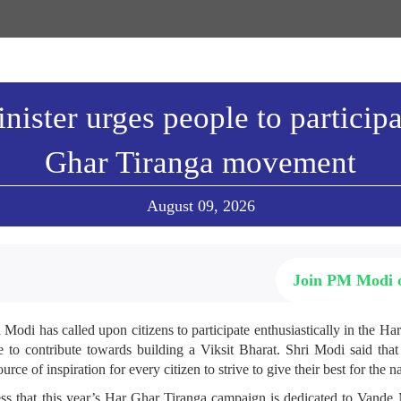
nister urges people to participa
Ghar Tiranga movement
August 09, 2026
Join PM Modi
 Modi has called upon citizens to participate enthusiastically in the 
ve to contribute towards building a Viksit Bharat. Shri Modi said that
urce of inspiration for every citizen to strive to give their best for the n
ss that this year’s Har Ghar Tiranga campaign is dedicated to Vande 