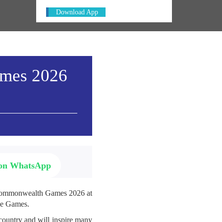
Download App
ames 2026
 on WhatsApp
e Commonwealth Games 2026 at
the Games.
 country and will inspire many