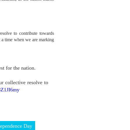
esolve to contribute towards
 at a time when we are marking
st for the nation.
collective resolve to
H8Z1JI6my
dependence Day