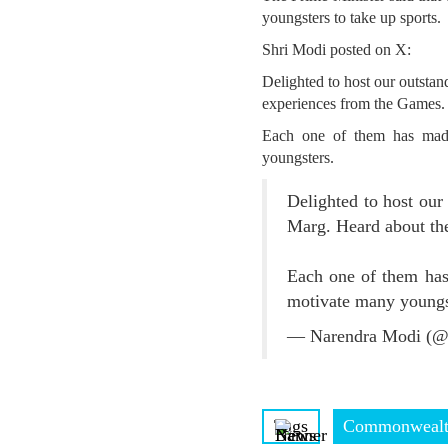
youngsters to take up sports.
Shri Modi posted on X:
Delighted to host our outst
experiences from the Games.
Each one of them has made 
youngsters.
Delighted to host ou
Marg. Heard about th
Each one of them has
motivate many youngs
— Narendra Modi (@
Tags
Commonwealt