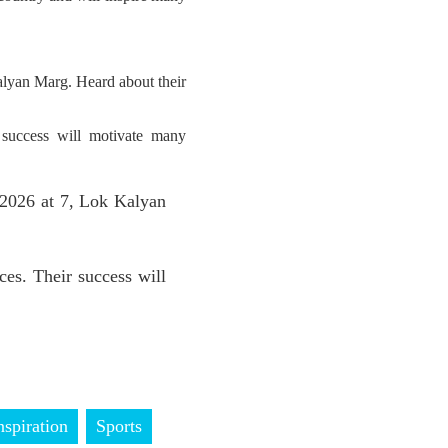
lyan Marg. Heard about their
 success will motivate many
2026 at 7, Lok Kalyan
es. Their success will
nspiration
Sports