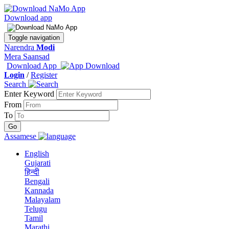
Download app
Toggle navigation
Narendra
Modi
Mera Saansad
Download App
Login
/
Register
Search
Enter Keyword
From
To
Assamese
English
Gujarati
हिन्दी
Bengali
Kannada
Malayalam
Telugu
Tamil
Marathi