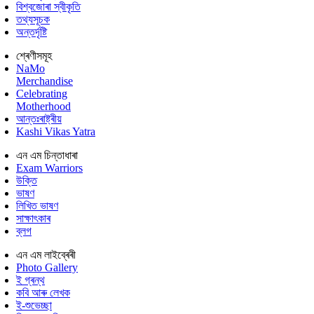
বিশ্বজোৰা স্বীকৃতি
তথ্যসূচক
অন্তৰ্দৃষ্টি
শ্ৰেণীসমূহ
NaMo
Merchandise
Celebrating
Motherhood
আন্তঃৰাষ্ট্ৰীয়
Kashi Vikas Yatra
এন এম চিন্তাধাৰা
Exam Warriors
উক্তি
ভাষণ
লিখিত ভাষণ
সাক্ষাৎকাৰ
ব্লগ
এন এম লাইব্ৰেৰী
Photo Gallery
ই গ্ৰন্থ
কবি আৰু লেখক
ই-শুভেচ্ছা