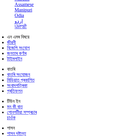
Assamese
Manipuri
Odia
اردو
ਪੰਜਾਬੀ
এন এমৰ বিষয়ে
জীৱনী
বিজেপি সংযোগ
জনতাৰ কৰ্ণাৰ
টাইমলাইন
বাতৰি
বাতৰি সংযোজন
মিডিয়াত প্ৰকাশিত
সংবাদপত্ৰিকা
প্ৰতিফলন
টিউন ইন
মন কী বাত
পোনপটীয়া সম্প্ৰচাৰ
চাওঁক
শাসন
শাসন দৃষ্টান্ত