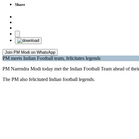
Share
Join PM Modi on WhatsApp
PM meets Indian Football team, felicitates legends
PM Narendra Modi today met the Indian Football Team ahead of thei
The PM also felicitated Indian football legends.