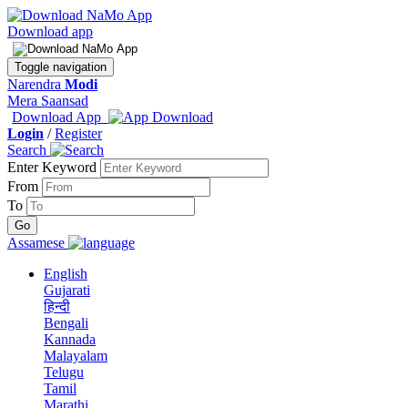
Download app
Toggle navigation
Narendra
Modi
Mera Saansad
Download App
Login
/
Register
Search
Enter Keyword
From
To
Assamese
English
Gujarati
हिन्दी
Bengali
Kannada
Malayalam
Telugu
Tamil
Marathi