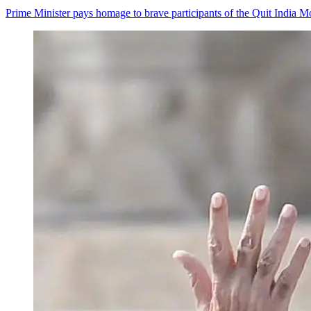
Prime Minister pays homage to brave participants of the Quit India