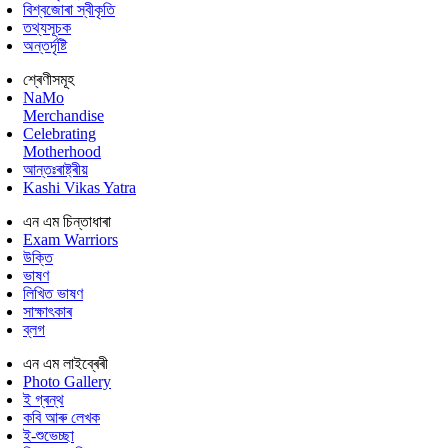
বিশ্বজোৰা স্বীকৃতি
তথ্যসূচক
অন্তৰ্দৃষ্টি
শ্ৰেণীসমূহ
NaMo
Merchandise
Celebrating
Motherhood
আন্তঃৰাষ্ট্ৰীয়
Kashi Vikas Yatra
এন এম চিন্তাধাৰা
Exam Warriors
উক্তি
ভাষণ
লিখিত ভাষণ
সাক্ষাৎকাৰ
ব্লগ
এন এম লাইব্ৰেৰী
Photo Gallery
ই গ্ৰন্থ
কবি আৰু লেখক
ই-শুভেচ্ছা