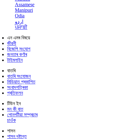
Assamese
Manipuri
Odia
اردو
ਪੰਜਾਬੀ
এন এমৰ বিষয়ে
জীৱনী
বিজেপি সংযোগ
জনতাৰ কৰ্ণাৰ
টাইমলাইন
বাতৰি
বাতৰি সংযোজন
মিডিয়াত প্ৰকাশিত
সংবাদপত্ৰিকা
প্ৰতিফলন
টিউন ইন
মন কী বাত
পোনপটীয়া সম্প্ৰচাৰ
চাওঁক
শাসন
শাসন দৃষ্টান্ত