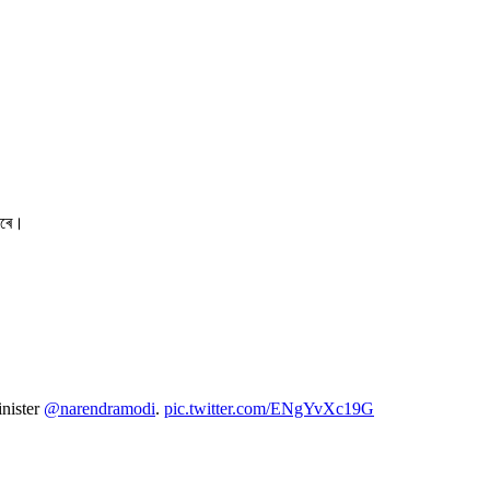
ৎ কৰে।
inister
@narendramodi
.
pic.twitter.com/ENgYvXc19G