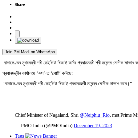
Share
Join PM Modi on WhatsApp
নাগালেণ্ডৰ মুখ্যমন্ত্ৰী শ্ৰী নেইফিউ ৰিঅ'ই আজি প্ৰধানমন্ত্ৰী শ্ৰী নৰেন্দ্ৰ মোদীক সাক্ষা
প্ৰধানমন্ত্ৰীৰ কাৰ্যালয়ে ‘এক্স’-ত ‘পোষ্ট’ কৰিছে:
"নাগালেণ্ডৰ মুখ্যমন্ত্ৰী শ্ৰী নেইফিউ ৰিঅ'ই প্ৰধানমন্ত্ৰী নৰেন্দ্ৰ মোদীক সাক্ষাৎ কৰে।"
Chief Minister of Nagaland, Shri
@Neiphiu_Rio
, met Prime M
— PMO India (@PMOIndia)
December 19, 2023
Tags