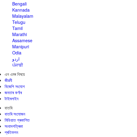
Bengali
Kannada
Malayalam
Telugu
Tamil
Marathi
Assamese
Manipuri
Odia
اردو
ਪੰਜਾਬੀ
এন এমৰ বিষয়ে
জীৱনী
বিজেপি সংযোগ
জনতাৰ কৰ্ণাৰ
টাইমলাইন
বাতৰি
বাতৰি সংযোজন
মিডিয়াত প্ৰকাশিত
সংবাদপত্ৰিকা
প্ৰতিফলন