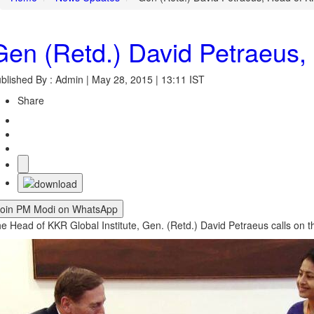
Gen (Retd.) David Petraeus, 
blished By : Admin | May 28, 2015 | 13:11 IST
Share
Join PM Modi on WhatsApp
e Head of KKR Global Institute, Gen. (Retd.) David Petraeus calls on t