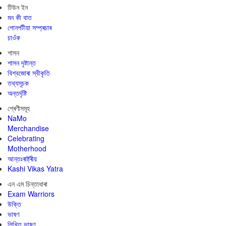
টিউন ইন
মন কী বাত
পোনপটীয়া সম্প্ৰচাৰ
চাওঁক
শাসন
শাসন দৃষ্টান্ত
বিশ্বজোৰা স্বীকৃতি
তথ্যসূচক
অন্তৰ্দৃষ্টি
শ্ৰেণীসমূহ
NaMo
Merchandise
Celebrating
Motherhood
আন্তঃৰাষ্ট্ৰীয়
Kashi Vikas Yatra
এন এম চিন্তাধাৰা
Exam Warriors
উক্তি
ভাষণ
লিখিত ভাষণ