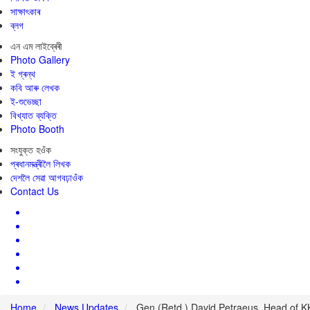
সাক্ষাৎকাৰ
ব্লগ
এন এম লাইব্ৰেৰী
Photo Gallery
ই গ্ৰন্থ
কবি আৰু লেখক
ই-শুভেচ্ছা
বিখ্যাত ব্যক্তি
Photo Booth
সংযুক্ত হওঁক
প্ৰধানমন্ত্ৰীলৈ লিখক
দেশলৈ সেৱা আগবঢ়াওঁক
Contact Us
Home
News Updates
Gen (Retd.) David Petraeus, Head of KK