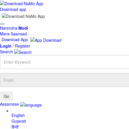
Download app
Toggle
Narendra
Modi
navigation
Mera Saansad
Download App
Login
/
Register
Search
Enter
Keyword
From
Assamese
English
Gujarati
हिन्दी