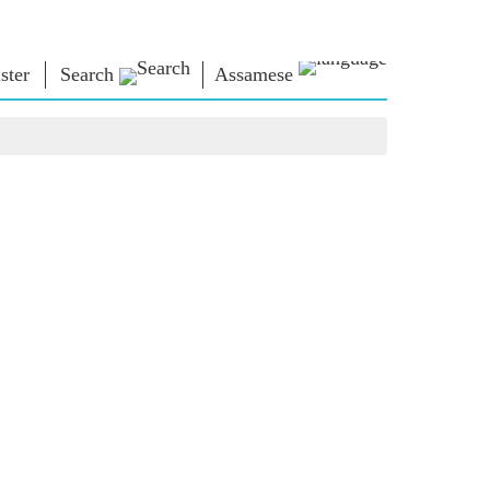
ster
Search
Assamese
াধাৰা
এন এম লাইব্ৰেৰী
সংযুক্ত হওঁক
ors
Photo Gallery
প্ৰধানমন্ত্ৰীলৈ লিখক
ই গ্ৰন্থ
দেশলৈ সেৱা আগবঢ়াওঁক
কবি আৰু লেখক
Contact Us
ই-শুভেচ্ছা
বিখ্যাত ব্যক্তি
Photo Booth