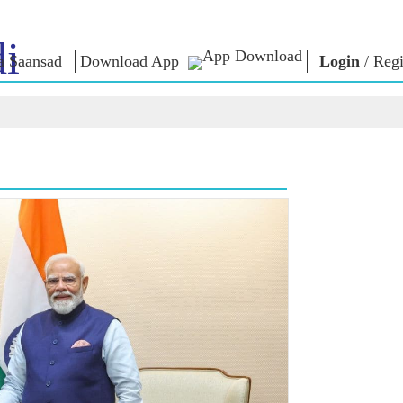
i
a Saansad
Download App
Login
/
Regi
শাসন
শ্ৰেণীসমূহ
এন এম চিন্ত
শাসন দৃষ্টান্ত
NaMo Merchandise
Exam Warri
ম্প্ৰচাৰ
বিশ্বজোৰা স্বীকৃতি
Celebrating
উক্তি
Motherhood
তথ্যসূচক
ভাষণ
আন্তঃৰাষ্ট্ৰীয়
অন্তৰ্দৃষ্টি
লিখিত ভাষণ
Kashi Vikas Yatra
সাক্ষাৎকাৰ
ব্লগ