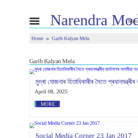
Narendra
Mod
Mer
Toggle
navigation
Home
Garib Kalyan Mela
এন এমৰ বিষয়ে
বাতৰি
টিউন ইন
জীৱনী
বাতৰি সংযোজন
মন কী বাত
বিজেপি সংযোগ
মিডিয়াত প্ৰকাশিত
পোনপটীয়া স
Garib Kalyan Mela
চাওঁক
জনতাৰ কৰ্ণাৰ
সংবাদপত্ৰিকা
টাইমলাইন
প্ৰতিফলন
মুদ্ৰা যোজনাৰ হিতাধিকাৰীৰ সৈতে প্ৰধানমন্ত্ৰীৰ
April 08, 2025
MORE
Social Media Corner 23 Jan 2017