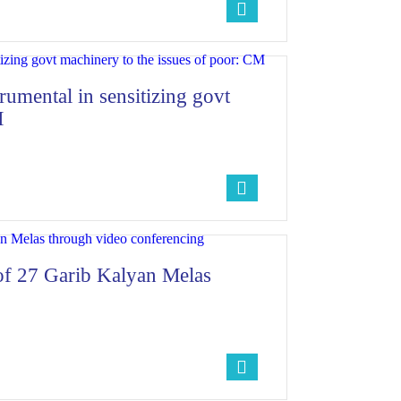
umental in sensitizing govt
M
 of 27 Garib Kalyan Melas