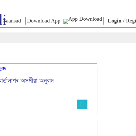
i
a Saansad
Download App
Login
/
Regi
শাসন
শ্ৰেণীসমূহ
এন এম চিন্ত
শাসন দৃষ্টান্ত
NaMo Merchandise
Exam Warri
ম্প্ৰচাৰ
বিশ্বজোৰা স্বীকৃতি
Celebrating
উক্তি
Motherhood
তথ্যসূচক
ভাষণ
আন্তঃৰাষ্ট্ৰীয়
অন্তৰ্দৃষ্টি
লিখিত ভাষণ
Kashi Vikas Yatra
সাক্ষাৎকাৰ
 বাৰ্তালাপৰ অসমীয়া অনুবাদ
ব্লগ