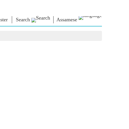
ster
Search
Assamese
াধাৰা
এন এম লাইব্ৰেৰী
সংযুক্ত হওঁক
ors
Photo Gallery
প্ৰধানমন্ত্ৰীলৈ লিখক
ই গ্ৰন্থ
দেশলৈ সেৱা আগবঢ়াওঁক
কবি আৰু লেখক
Contact Us
ই-শুভেচ্ছা
বিখ্যাত ব্যক্তি
Photo Booth