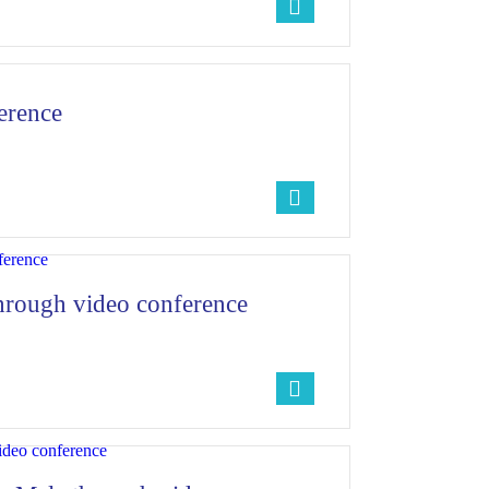
erence
hrough video conference