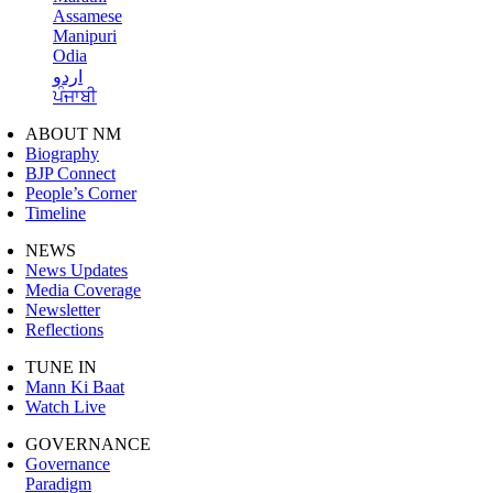
Assamese
Manipuri
Odia
اردو
ਪੰਜਾਬੀ
ABOUT NM
Biography
BJP Connect
People’s Corner
Timeline
NEWS
News Updates
Media Coverage
Newsletter
Reflections
TUNE IN
Mann Ki Baat
Watch Live
GOVERNANCE
Governance
Paradigm