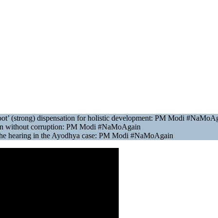
oot’ (strong) dispensation for holistic development: PM Modi #NaMoA
 run without corruption: PM Modi #NaMoAgain
lay the hearing in the Ayodhya case: PM Modi #NaMoAgain