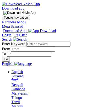
Download app
Toggle navigation
Narendra
Modi
Mera Saansad
Download App
Login
/
Register
Search
Enter Keyword
From
To
English
English
Gujarati
हिन्दी
Bengali
Kannada
Malayalam
Telugu
Tamil
Marathi