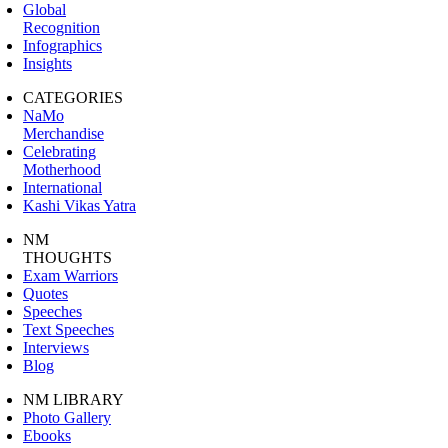
Global
Recognition
Infographics
Insights
CATEGORIES
NaMo
Merchandise
Celebrating
Motherhood
International
Kashi Vikas Yatra
NM
THOUGHTS
Exam Warriors
Quotes
Speeches
Text Speeches
Interviews
Blog
NM LIBRARY
Photo Gallery
Ebooks