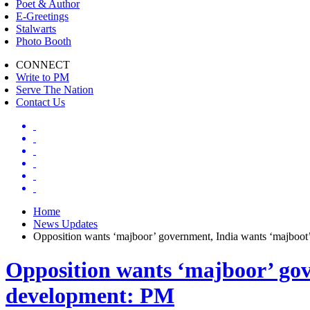
Poet & Author
E-Greetings
Stalwarts
Photo Booth
CONNECT
Write to PM
Serve The Nation
Contact Us
Home
News Updates
Opposition wants ‘majboor’ government, India wants ‘majboot’
Opposition wants ‘majboor’ gove
development: PM