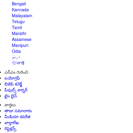
Bengali
Kannada
Malayalam
Telugu
Tamil
Marathi
Assamese
Manipuri
Odia
اردو
ਪੰਜਾਬੀ
ఎన్ఎం గురించి
బయోగ్రఫీ
బిజెపి కనెక్ట్
పీపుల్స్ కార్నర్
టైం లైన్
వార్తలు
తాజా సమాచారం
మీడియా కవరేజి
వార్తాలేఖ
రిఫ్లెక్షన్స్