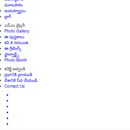
మూలపాఠం
ఇంటర్వ్యూలు
బ్లాగ్
ఎన్ఎం లైబ్రరీ
Photo Gallery
ఈ పుస్తకాలు
కవి & రచయిత
ఈ గ్రీటింగ్స్
స్టాల్వార్ట్స్
Photo Booth
కనెక్ట్ అవ్వండి
ప్రధానికి వ్రాయండి
దేశానికి సేవ చేయండి
Contact Us