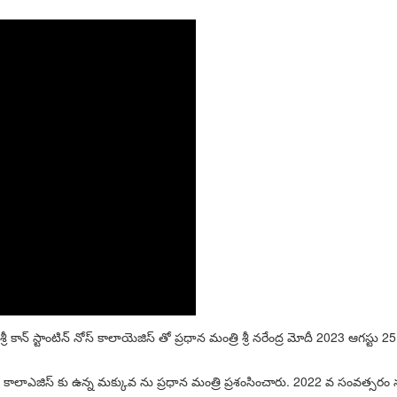
శ్రీ కాన్ స్టాంటిన్ నోస్ కాలాయెజిస్ తో ప్రధాన మంత్రి శ్రీ నరేంద్ర మోదీ 2023 ఆగస్
ోస్ కాలాఎజిస్ కు ఉన్న మక్కువ ను ప్రధాన మంత్రి ప్రశంసించారు. 2022 వ సంవత్సర