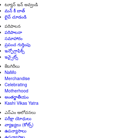
ట్యూన్ ఇన్ అవ్వండి
మన్ కీ బాత్
లైవ్ చూడండి
పరిపాలన
పరిపాలనా
సమాహారం
ప్రపంచ గుర్తింపు
ఇన్ఫోగ్రాఫిక్స్
ఇన్సైట్స్
కేటగిరీలు
NaMo
Merchandise
Celebrating
Motherhood
అంతర్జాతీయం
Kashi Vikas Yatra
ఎన్ఎం ఆలోచనలు
పరీక్షా యోధులు
వ్యాఖ్యలు (కోట్స్)
ఉపన్యాసాలు
ఉపన్యాసాల