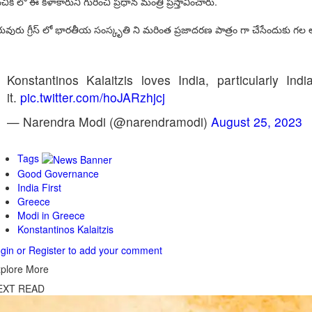
చిక లో ఈ కళాకారుని గురించి ప్రధాన మంత్రి ప్రస్తావించారు.
ువురు గ్రీస్ లో భారతీయ సంస్కృతి ని మరింత ప్రజాదరణ పాత్రం గా చేసేందుకు గల 
Konstantinos Kalaitzis loves India, particularly I
it.
pic.twitter.com/hoJARzhjcj
— Narendra Modi (@narendramodi)
August 25, 2023
Tags
Good Governance
India First
Greece
Modi in Greece
Konstantinos Kalaitzis
gin or Register to add your comment
plore More
EXT READ