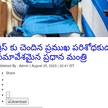
్రీస్ కు చెందిన ప్రముఖ పరిశోధక
సమావేశమైన ప్రధాన మంత్రి
blished By : Admin | August 25, 2023 | 22:41 IST
Share