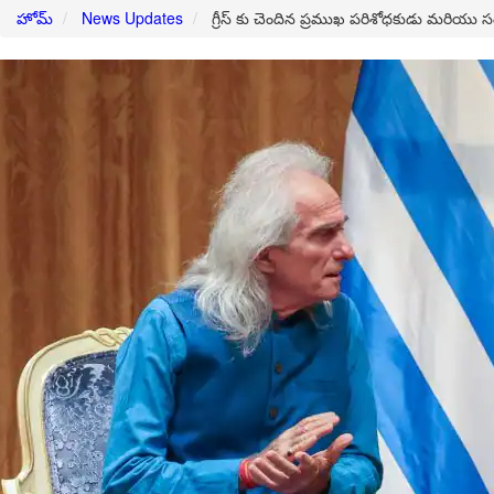
హోమ్
News Updates
గ్రీస్ కు చెందిన ప్రముఖ పరిశోధకుడు మరియు సం