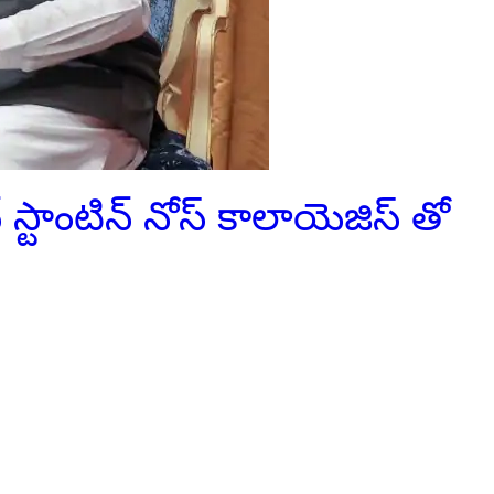
 స్టాంటిన్ నోస్ కాలాయెజిస్ తో