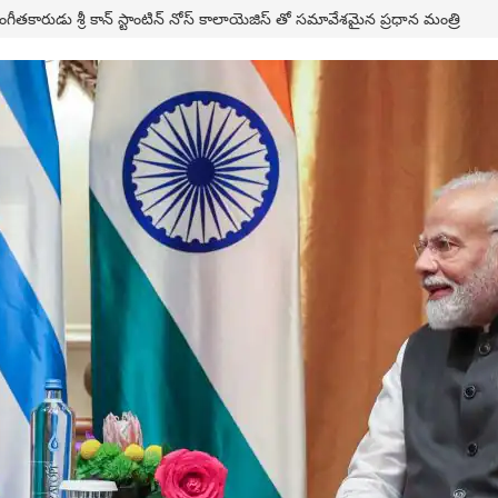
గీతకారుడు శ్రీ కాన్ స్టాంటిన్ నోస్ కాలాయెజిస్ తో సమావేశమైన ప్రధాన మంత్రి