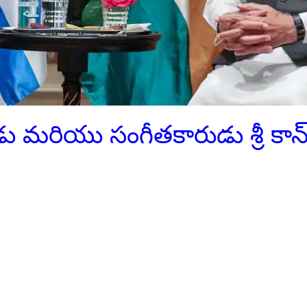
ుడు మరియు సంగీతకారుడు శ్రీ కాన్