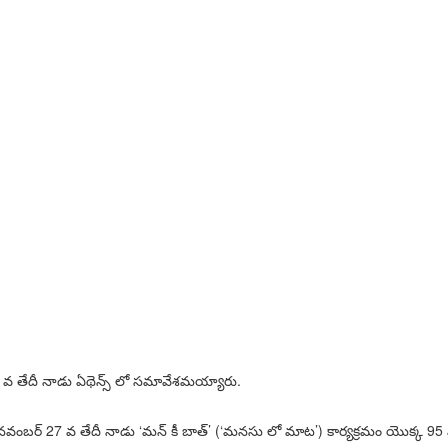
టు 25 వ తేదీ నాడు ఏథెన్స్ లో సమావేశమయ్యారు.
ం నవంబర్ 27 వ తేదీ నాడు ‘మన్ కీ బాత్’ (‘మనసు లో మాట’) కార్యక్రమం యొక్క 95