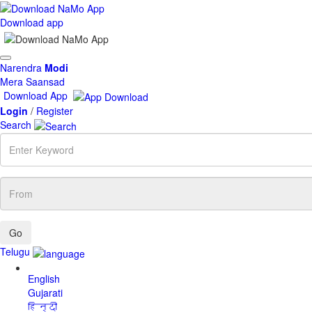
Download app
Toggle
Narendra
Modi
navigation
Mera Saansad
Download App
Login
/
Register
Search
Enter
Keyword
From
Telugu
English
Gujarati
हिन्दी