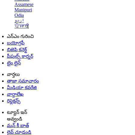
Assamese
Manipuri
Odia
اردو
ਪੰਜਾਬੀ
ఎన్ఎం గురించి
బయోగ్రఫీ
బిజెపి కనెక్ట్
పీపుల్స్ కార్నర్
టైం లైన్
వార్తలు
తాజా సమాచారం
మీడియా కవరేజి
వార్తాలేఖ
రిఫ్లెక్షన్స్
ట్యూన్ ఇన్
అవ్వండి
మన్ కీ బాత్
లైవ్ చూడండి