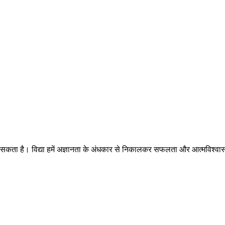
या जा सकता है। विद्या हमें अज्ञानता के अंधकार से निकालकर सफलता और आत्मविश्व