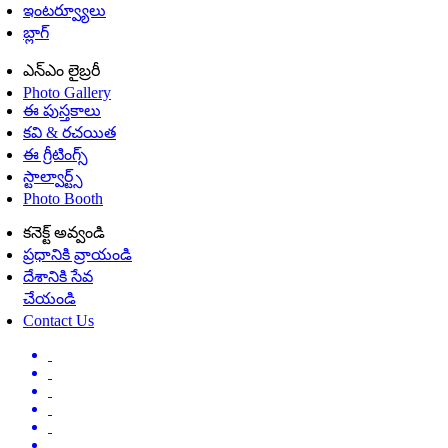
ఇంటర్వ్యూలు
బ్లాగ్
ఎన్ఎం లైబ్రరీ
Photo Gallery
ఈ పుస్తకాలు
కవి & రచయిత
ఈ గ్రీటింగ్స్
స్టాల్వార్ట్స్
Photo Booth
కనెక్ట్ అవ్వండి
ప్రధానికి వ్రాయండి
దేశానికి సేవ
చేయండి
Contact Us