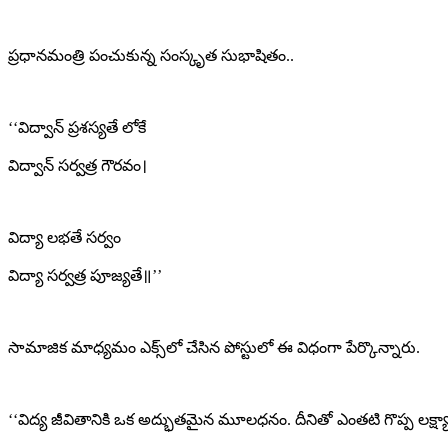
ప్రధానమంత్రి పంచుకున్న సంస్కృత సుభాషితం..
‘‘విద్వాన్ ప్రశస్యతే లోకే
విద్వాన్ సర్వత్ర గౌరవం।
విద్యా లభతే సర్వం
విద్యా సర్వత్ర పూజ్యతే॥’’
సామాజిక మాధ్యమం ఎక్స్‌లో చేసిన పోస్టులో ఈ విధంగా పేర్కొన్నారు.
‘‘విద్య జీవితానికి ఒక అద్భుతమైన మూలధనం. దీనితో ఎంతటి గొప్ప లక్ష్