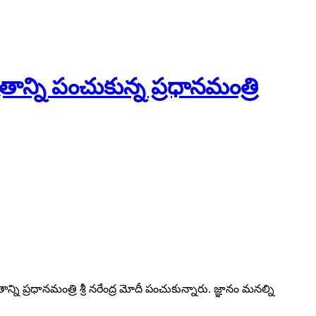
ాన్ని పంచుకున్న ప్రధానమంత్రి
ని ప్రధానమంత్రి శ్రీ నరేంద్ర మోదీ పంచుకున్నారు. జ్ఞానం మనల్ని