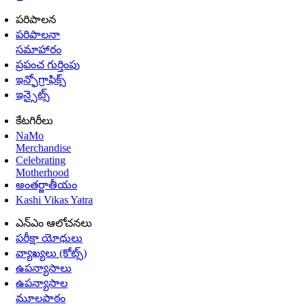
పరిపాలన
పరిపాలనా
సమాహారం
ప్రపంచ గుర్తింపు
ఇన్ఫోగ్రాఫిక్స్
ఇన్సైట్స్
కేటగిరీలు
NaMo
Merchandise
Celebrating
Motherhood
అంతర్జాతీయం
Kashi Vikas Yatra
ఎన్ఎం ఆలోచనలు
పరీక్షా యోధులు
వ్యాఖ్యలు (కోట్స్)
ఉపన్యాసాలు
ఉపన్యాసాల
మూలపాఠం