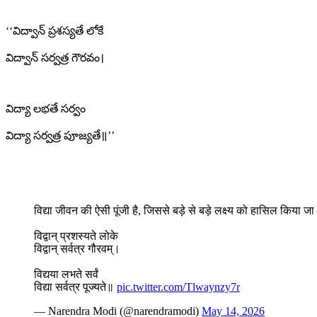
‘‘విద్వాన్ ప్రశస్యతే లోకే
విద్వాన్ సర్వత్ర గౌరవం।
విద్యా లభతే సర్వం
విద్యా సర్వత్ర పూజ్యతే॥’’
विद्या जीवन की ऐसी पूंजी है, जिससे बड़े से बड़े लक्ष्य को हासिल कि
विद्वान् प्रशस्यते लोके
विद्वान् सर्वत्र गौरवम्।
विद्यया लभते सर्वं
विद्या सर्वत्र पूज्यते॥
pic.twitter.com/Tlwaynzy7r
— Narendra Modi (@narendramodi)
May 14, 2026