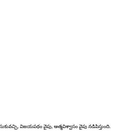
కువచ్చి, విజయపథం వైపు, ఆత్మవిశ్వాసం వైపు నడిపిస్తుంది.