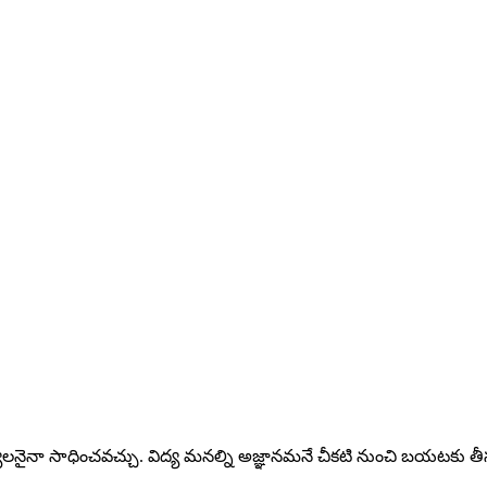
యాలనైనా సాధించవచ్చు. విద్య మనల్ని అజ్ఞానమనే చీకటి నుంచి బయటకు తీసు