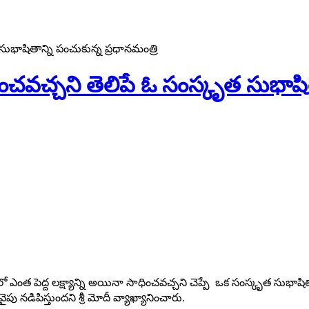
సుభాషితాన్ని పంచుకున్న ప్రధానమంత్రి
ించవచ్చని తెలిపే ఓ సంస్కృత సుభాషిత
 ఎంత పెద్ద లక్ష్యాన్ని అయినా సాధించవచ్చని చెప్పే ఒక సంస్కృత సుభాషితాన్
 నడిపిస్తుందని శ్రీ మోదీ వ్యాఖ్యానించారు.