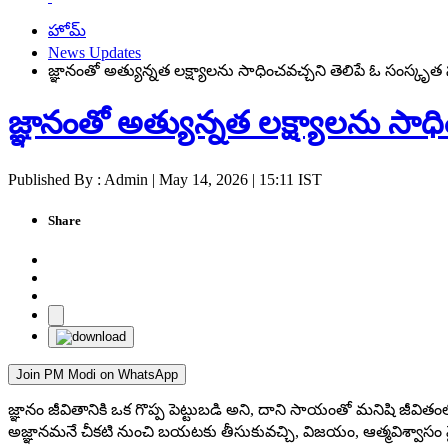
హోమ్
News Updates
జ్ఞానంతో అత్యున్నత లక్ష్యాలను సాధించవచ్చని తెలిపే ఓ సంస్కృత 
జ్ఞానంతో అత్యున్నత లక్ష్యాలను సాధ
Published By : Admin | May 14, 2026 | 15:11 IST
Share
Join PM Modi on WhatsApp
జ్ఞానం జీవితానికి ఒక గొప్ప పెట్టుబడి అని, దాని సాయంతో మనిషి జీవితంలో
అజ్ఞానమనే చీకటి నుంచి బయటకు తీసుకువచ్చి, విజయం, ఆత్మవిశ్వాసం వైపు