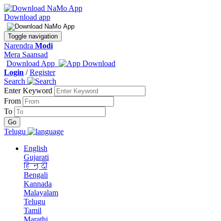
Download app
Toggle navigation
Narendra
Modi
Mera Saansad
Download App
Login
/
Register
Search
Enter Keyword
From
To
Telugu
English
Gujarati
हिन्दी
Bengali
Kannada
Malayalam
Telugu
Tamil
Marathi