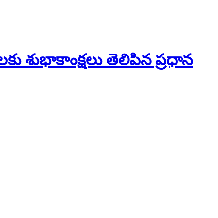
 శుభాకాంక్షలు తెలిపిన ప్రధాన