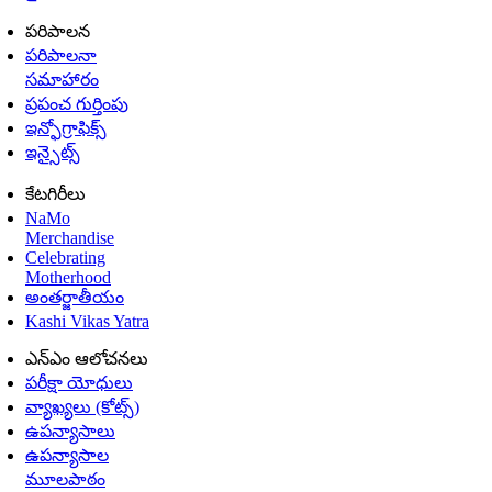
పరిపాలన
పరిపాలనా
సమాహారం
ప్రపంచ గుర్తింపు
ఇన్ఫోగ్రాఫిక్స్
ఇన్సైట్స్
కేటగిరీలు
NaMo
Merchandise
Celebrating
Motherhood
అంతర్జాతీయం
Kashi Vikas Yatra
ఎన్ఎం ఆలోచనలు
పరీక్షా యోధులు
వ్యాఖ్యలు (కోట్స్)
ఉపన్యాసాలు
ఉపన్యాసాల
మూలపాఠం