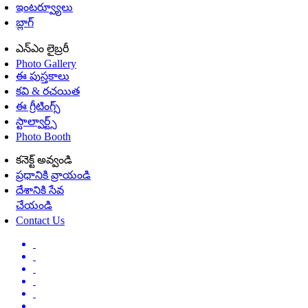
ఇంటర్వ్యూలు
బ్లాగ్
ఎన్ఎం లైబ్రరీ
Photo Gallery
ఈ పుస్తకాలు
కవి & రచయిత
ఈ గ్రీటింగ్స్
స్టాల్వార్ట్స్
Photo Booth
కనెక్ట్ అవ్వండి
ప్రధానికి వ్రాయండి
దేశానికి సేవ
చేయండి
Contact Us