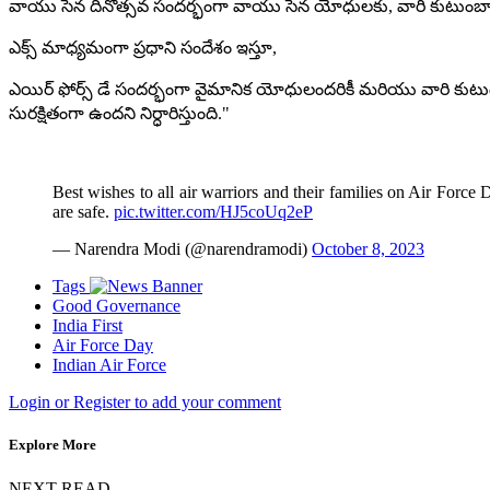
వాయు సేన దినోత్సవ సందర్భంగా వాయు సేన యోధులకు, వారి కుటుంబాలకు 
ఎక్స్ మాధ్యమంగా ప్రధాని సందేశం ఇస్తూ,
ఎయిర్ ఫోర్స్ డే సందర్భంగా వైమానిక యోధులందరికీ మరియు వారి కుటుంబ
సురక్షితంగా ఉందని నిర్ధారిస్తుంది."
Best wishes to all air warriors and their families on Air Force 
are safe.
pic.twitter.com/HJ5coUq2eP
— Narendra Modi (@narendramodi)
October 8, 2023
Tags
Good Governance
India First
Air Force Day
Indian Air Force
Login or Register to add your comment
Explore More
NEXT READ