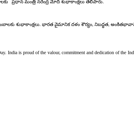
ప్రధాన మంత్రి నరేంద్ర మోదీ శుభాకాంక్షలు తెలిపారు.
ాలకు శుభాకాంక్షలు. భారత వైమానిక దళం శౌర్యం, నిబద్ధత, అంకితభావానిక
Day. India is proud of the valour, commitment and dedication of the Ind