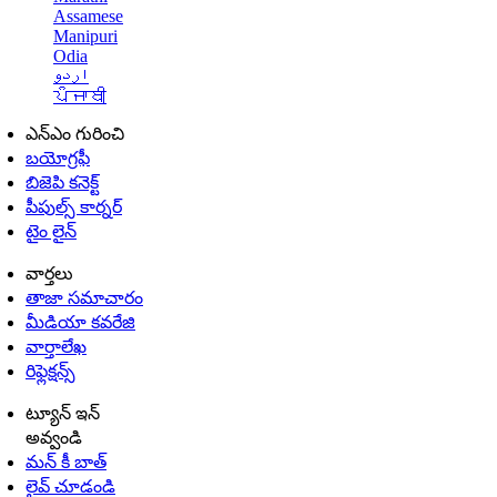
Assamese
Manipuri
Odia
اردو
ਪੰਜਾਬੀ
ఎన్ఎం గురించి
బయోగ్రఫీ
బిజెపి కనెక్ట్
పీపుల్స్ కార్నర్
టైం లైన్
వార్తలు
తాజా సమాచారం
మీడియా కవరేజి
వార్తాలేఖ
రిఫ్లెక్షన్స్
ట్యూన్ ఇన్
అవ్వండి
మన్ కీ బాత్
లైవ్ చూడండి