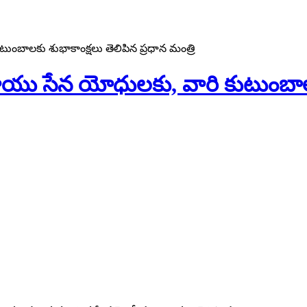
బాలకు శుభాకాంక్షలు తెలిపిన ప్రధాన మంత్రి
యు సేన యోధులకు, వారి కుటుంబాలకు