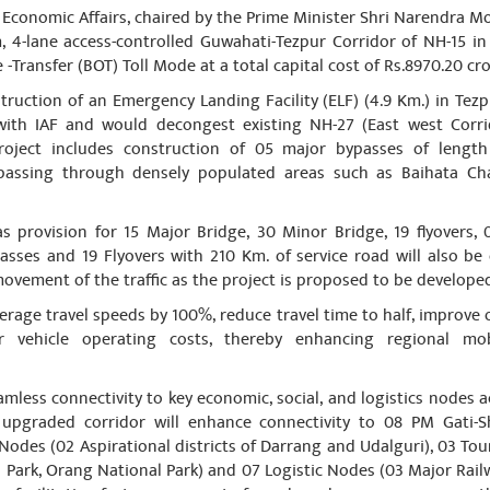
conomic Affairs, chaired by the Prime Minister Shri Narendra M
యండి
 4-lane access-controlled Guwahati-Tezpur Corridor of NH-15 in
-Transfer (BOT) Toll Mode at a total capital cost of Rs.8970.20 cr
truction of an Emergency Landing Facility (ELF) (4.9 Km.) in Te
kar
 with IAF and would decongest existing NH-27 (East west Corr
June 22, 2023
roject includes construction of 05 major bypasses of length
ustrial Big Centre Proclaimed Guinness World record of Yoga and
assing through densely populated areas such as Baihata Chari
d!Congrats Surath of Gujarath of Economical Centre.!World will Re
es on Modi Ji's Guidance!!!
as provision for 15 Major Bridge, 30 Minor Bridge, 19 flyovers,
యండి
sses and 19 Flyovers with 210 Km. of service road will also be
ovement of the traffic as the project is proposed to be developed
verage travel speeds by 100%, reduce travel time to half, improve 
June 22, 2023
er vehicle operating costs, thereby enhancing regional mo
యండి
eamless connectivity to key economic, social, and logistics nodes
he upgraded corridor will enhance connectivity to 08 PM Gati-
al Nodes (02 Aspirational districts of Darrang and Udalguri), 03 T
 Park, Orang National Park) and 07 Logistic Nodes (03 Major Railw