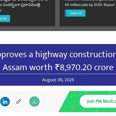
యండి
 సందర్భంగా ప్రధానమంత్రి
40 million jobs by 2030: Report
ం
View All
w All
Das VPcbv
June 23, 2023
ी💪💪
యండి
proves a highway construction
Kumar Tiwari
June 22, 2023
Assam worth ₹8,970.20 crore
 सादर प्रणाम सर सादर त्रिभुवन कुमार तिवारी पूर्
्व उपाध्यक्ष भाजपा लखनऊ महानगर उप्र भारत
August 06, 2026
యండి
Join PM Modi 
ar jha
June 22, 2023
di modi modi modi