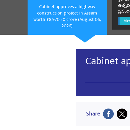
షేర్ చే
ఉత్సవం
Cabinet approves a highway
ప్రసంగ
construction project in Assam
worth ₹8,970.20 crore (August 06,
Vie
2026)
Raj kumar 
जय मां भारत
షేర్ చే
Cabinet ap
Tribhuwan 
वंदेमातरम
वार्ड पूर
షేర్ చే
Share
Manish Kum
modi modi mo