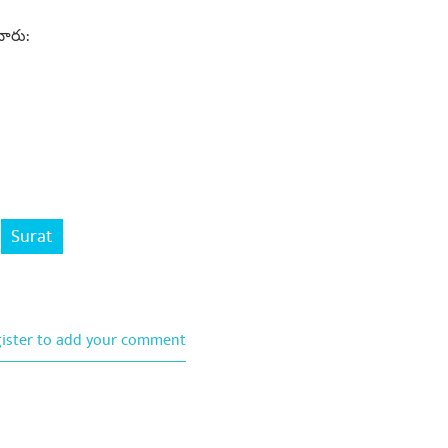
ంచారు:
Surat
gister to add your comment