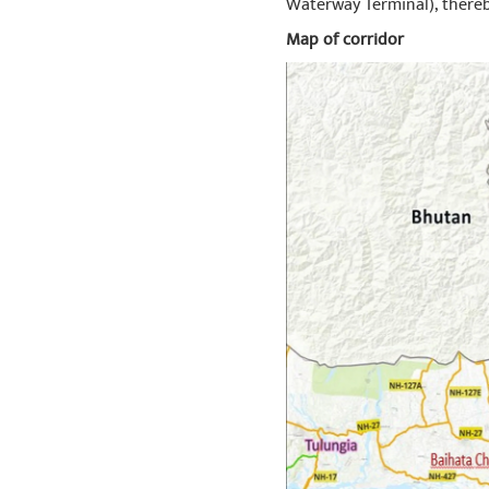
Waterway Terminal), thereb
சத்திய ர
Congratulatio
Map of corridor
షేర్ చే