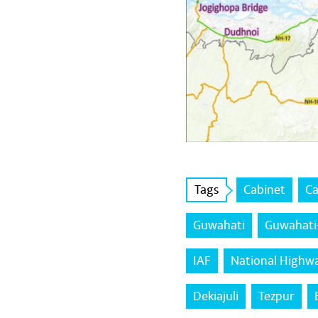
Tags
Cabinet
Ca
Guwahati
Guwahati-
IAF
National Highw
Dekiajuli
Tezpur