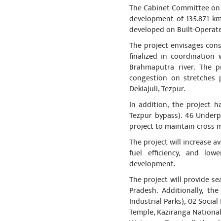
The Cabinet Committee on E
షేర్ చే
development of 135.871 km,
developed on Built-Operate 
The project envisages cons
Palla Dhaya
finalized in coordination
Brahmaputra river. The p
Surath Of Ind
congestion on stretches p
Day's of worl
Dekiajuli, Tezpur.
people's Striv
In addition, the project h
షేర్ చే
Tezpur bypass). 46 Underpa
project to maintain cross m
The project will increase a
usha rani
fuel efficiency, and low
development.
jai Hind
షేర్ చే
The project will provide s
Pradesh. Additionally, t
Industrial Parks), 02 Soci
Temple, Kaziranga National