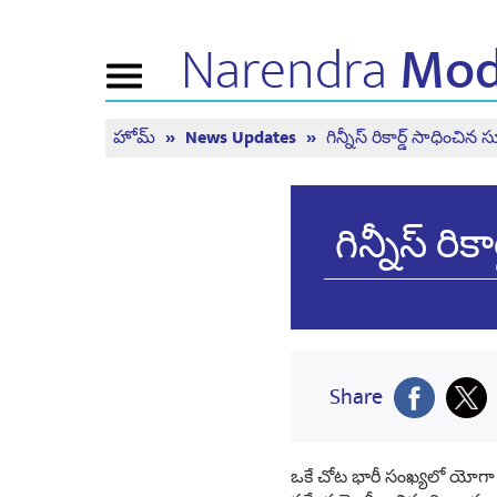
Narendra
Mod
Toggle
navigation
హోమ్
News Updates
గిన్నీస్ రికార్డ్ సాధించ
ఎన్ఎం గురించి
వార్తలు
ట్యూన్ 
అవ్వండ
బయోగ్రఫీ
తాజా సమాచారం
బిజెపి కనెక్ట్
మీడియా కవరేజి
మన్ కీ బ
గిన్నీస్ ర
పీపుల్స్ కార్నర్
వార్తాలేఖ
లైవ్ చూ
టైం లైన్
రిఫ్లెక్షన్స్
Share
ఒకే చోట భారీ సంఖ్యలో యోగా కో