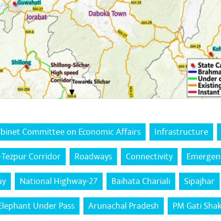
binet Committee on Economic Affairs
Infrastructure
Tezpur Corridor
Roadways
Connectivity
Emergenc
ay
National Highway-27
Baihata Chariali
Sipajhar
Elephant Under Pass
Arunachal Pradesh
PM Gati Shak