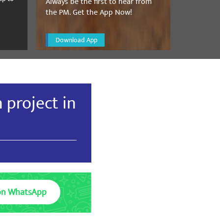
Always be the first to hear from
the PM. Get the App Now!
Download App
 project in
व सभासद लोहिया नगर
on WhatsApp