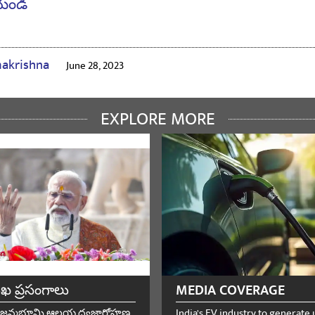
యండి
akrishna
June 28, 2023
యండి
EXPLORE MORE
 R. NAVINALE
June 25, 2023
eader Mr Modiji
యండి
्द्र ओझा
June 23, 2023
ుఖ ప్రసంగాలు
MEDIA COVERAGE
 है तो सब कुछ मुमकिन है भारत माता कि जय
ామ జన్మభూమి ఆలయ ధ్వజారోహణ
India's EV industry to generate 