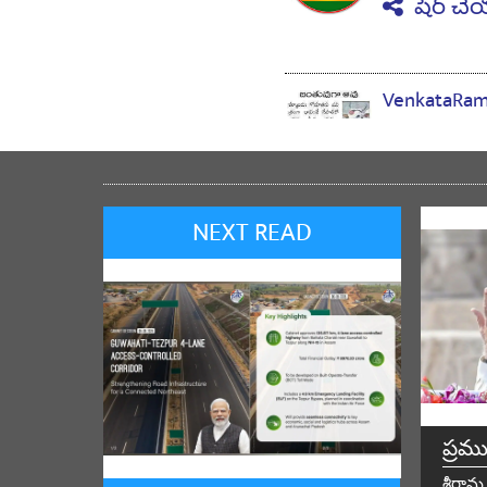
షేర్ చే
VenkataRam
జై శ్రీ రామ్
షేర్ చే
NEXT READ
SHIVANAND
great World l
షేర్ చే
हरीश चन
ప్రమ
श्री मोदीजी
శ్రీర