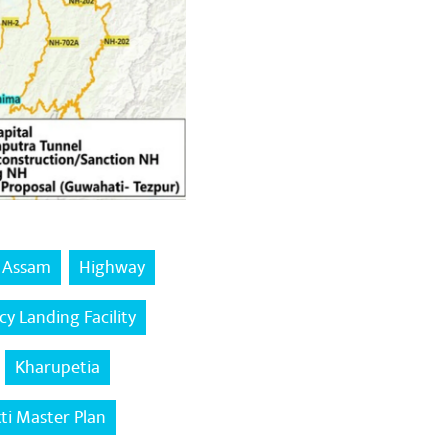
Assam
Highway
y Landing Facility
Kharupetia
ti Master Plan