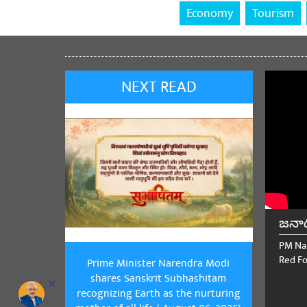
Economy
Tourism
NEXT READ
జనా
PM Na
Red Fo
Prime Minister Narendra Modi
shares Sanskrit Subhashitam
recognizing Earth as the nurturing