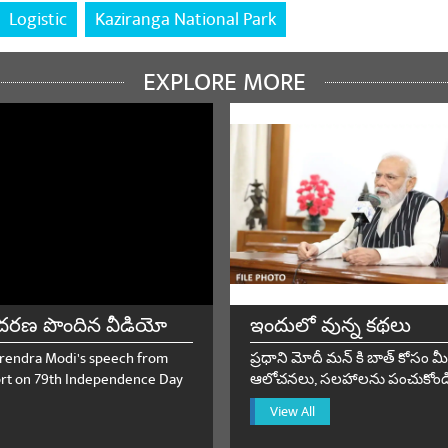
Logistic
Kaziranga National Park
EXPLORE MORE
దరణ పొందిన వీడియో
ఇందులో వున్న కథలు
rendra Modi's speech from
ప్రధాని మోదీ మన్ కి బాత్ కోసం మీ
rt on 79th Independence Day
ఆలోచనలు, సలహాలను పంచుకోండ
View All