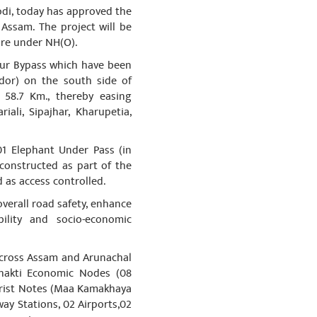
odi, today has approved the
 Assam. The project will be
ore under NH(O).
zpur Bypass which have been
idor) on the south side of
 58.7 Km., thereby easing
 being Participated on Yoga
ali, Sipajhar, Kharupetia,
cognise the Surath and it's
 01 Elephant Under Pass (in
 constructed as part of the
 as access controlled.
overall road safety, enhance
bility and socio-economic
 across Assam and Arunachal
Shakti Economic Nodes (08
ourist Notes (Maa Kamakhaya
ay Stations, 02 Airports,02