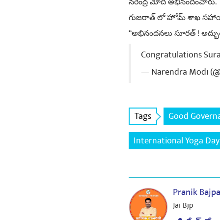
నరేంద్ర మోదీ అభినందించారు
గుజరాత్ లో హోమ్ శాఖ సహాయ మంత
“అభినందనలు సూరత్ ! అద్భుత
Congratulations Sura
— Narendra Modi (
Tags
Good Govern
International Yoga Day
Pranik Bajp
Jai Bjp