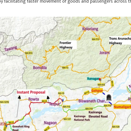
y facilitating faster movement of goods and passengers across t
ாஜ்
June 22, 2023
ns.
యండి