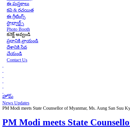
ఈ పుస్తకాలు
కవి & రచయిత
ఈ గ్రీటింగ్స్
స్టాల్వార్ట్స్
Photo Booth
కనెక్ట్ అవ్వండి
ప్రధానికి వ్రాయండి
దేశానికి సేవ
చేయండి
Contact Us
హోమ్
News Updates
PM Modi meets State Counsellor of Myanmar, Ms. Aung San Suu Ky
PM Modi meets State Counsello