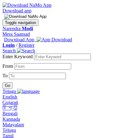
Download app
Toggle navigation
Narendra
Modi
Mera Saansad
Download App
Login
/
Register
Search
Enter Keyword
From
To
Telugu
English
Gujarati
हिन्दी
Bengali
Kannada
Malayalam
Telugu
Tamil