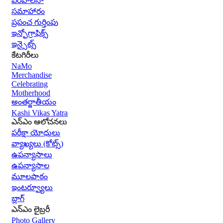
పరిపాలనా
సమాహారం
ప్రపంచ గుర్తింపు
ఇన్ఫోగ్రాఫిక్స్
ఇన్సైట్స్
కేటగిరీలు
NaMo
Merchandise
Celebrating
Motherhood
అంతర్జాతీయం
Kashi Vikas Yatra
ఎన్ఎం ఆలోచనలు
పరీక్షా యోధులు
వ్యాఖ్యలు (కోట్స్)
ఉపన్యాసాలు
ఉపన్యాసాల
మూలపాఠం
ఇంటర్వ్యూలు
బ్లాగ్
ఎన్ఎం లైబ్రరీ
Photo Gallery