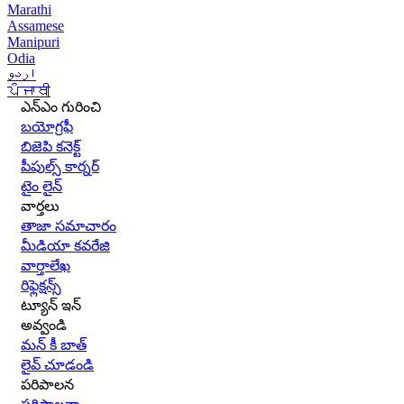
Marathi
Assamese
Manipuri
Odia
اردو
ਪੰਜਾਬੀ
ఎన్ఎం గురించి
బయోగ్రఫీ
బిజెపి కనెక్ట్
పీపుల్స్ కార్నర్
టైం లైన్
వార్తలు
తాజా సమాచారం
మీడియా కవరేజి
వార్తాలేఖ
రిఫ్లెక్షన్స్
ట్యూన్ ఇన్
అవ్వండి
మన్ కీ బాత్
లైవ్ చూడండి
పరిపాలన