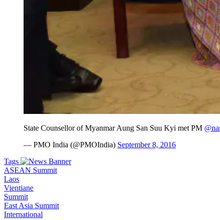
State Counsellor of Myanmar Aung San Suu Kyi met PM
@nar
— PMO India (@PMOIndia)
September 8, 2016
Tags
ASEAN Summit
Laos
Vientiane
Summit
East Asia Summit
International