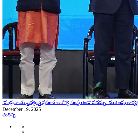
‘సంప్రదాయ వైద్యంపై ప్రపంచ ఆరోగ్య సంస్థ రెండో సదస్సు’ ముగింపు కార్యక్
December 19, 2025
మరిన్ని