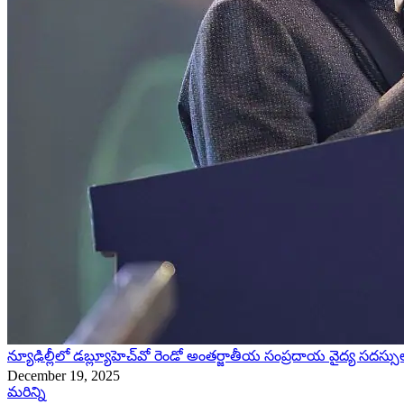
న్యూఢిల్లీలో డబ్ల్యూహెచ్‌వో రెండో అంతర్జాతీయ సంప్రదాయ వైద్య సదస్సుల
December 19, 2025
మరిన్ని