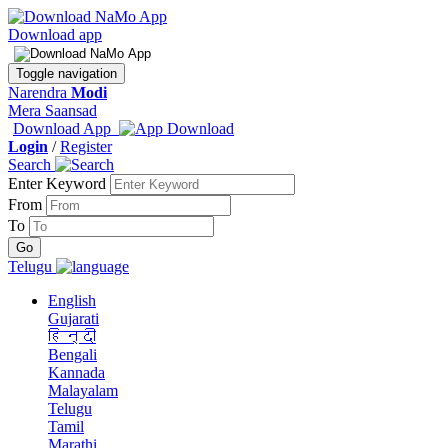
Download app
Toggle navigation
Narendra
Modi
Mera Saansad
Download App
Login
/
Register
Search
Enter Keyword
From
To
Telugu
English
Gujarati
हिन्दी
Bengali
Kannada
Malayalam
Telugu
Tamil
Marathi