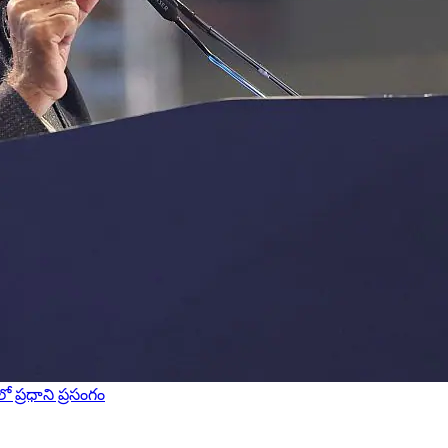
ో ప్రధాని ప్రసంగం