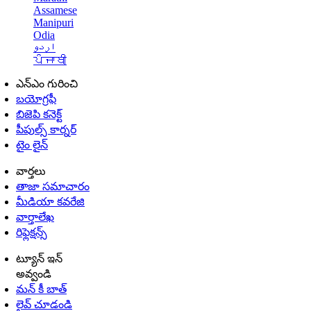
Assamese
Manipuri
Odia
اردو
ਪੰਜਾਬੀ
ఎన్ఎం గురించి
బయోగ్రఫీ
బిజెపి కనెక్ట్
పీపుల్స్ కార్నర్
టైం లైన్
వార్తలు
తాజా సమాచారం
మీడియా కవరేజి
వార్తాలేఖ
రిఫ్లెక్షన్స్
ట్యూన్ ఇన్
అవ్వండి
మన్ కీ బాత్
లైవ్ చూడండి