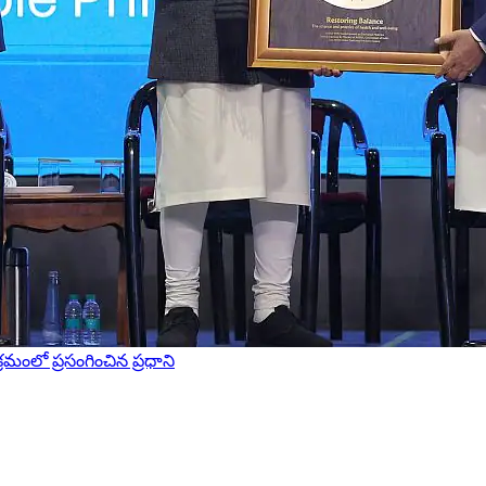
రమంలో ప్రసంగించిన ప్రధాని