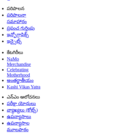
పరిపాలన
పరిపాలనా
సమాహారం
ప్రపంచ గుర్తింపు
ఇన్ఫోగ్రాఫిక్స్
ఇన్సైట్స్
కేటగిరీలు
NaMo
Merchandise
Celebrating
Motherhood
అంతర్జాతీయం
Kashi Vikas Yatra
ఎన్ఎం ఆలోచనలు
పరీక్షా యోధులు
వ్యాఖ్యలు (కోట్స్)
ఉపన్యాసాలు
ఉపన్యాసాల
మూలపాఠం