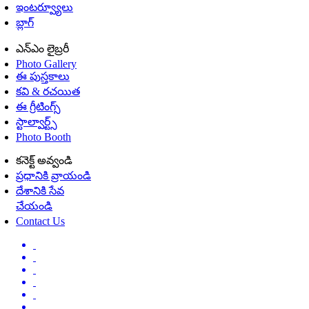
ఇంటర్వ్యూలు
బ్లాగ్
ఎన్ఎం లైబ్రరీ
Photo Gallery
ఈ పుస్తకాలు
కవి & రచయిత
ఈ గ్రీటింగ్స్
స్టాల్వార్ట్స్
Photo Booth
కనెక్ట్ అవ్వండి
ప్రధానికి వ్రాయండి
దేశానికి సేవ
చేయండి
Contact Us