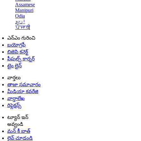
Assamese
Manipuri
Odia
اردو
ਪੰਜਾਬੀ
ఎన్ఎం గురించి
బయోగ్రఫీ
బిజెపి కనెక్ట్
పీపుల్స్ కార్నర్
టైం లైన్
వార్తలు
తాజా సమాచారం
మీడియా కవరేజి
వార్తాలేఖ
రిఫ్లెక్షన్స్
ట్యూన్ ఇన్
అవ్వండి
మన్ కీ బాత్
లైవ్ చూడండి