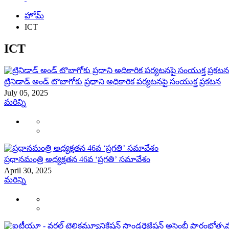
హోమ్
ICT
ICT
ట్రినిడాడ్ అండ్ టొబాగోకు ప్రధాని అధికారిక పర్యటనపై సంయుక్త ప్రకటన
July 05, 2025
మరిన్ని
ప్రధానమంత్రి అధ్యక్షతన 46వ ‘ప్రగతి’ సమావేశం
April 30, 2025
మరిన్ని