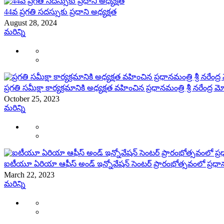
44వ ప్రగతి సదస్సుకు ప్రధాని అధ్యక్షత
August 28, 2024
మరిన్ని
ప్రగతి సమీక్షా కార్యక్రమానికి అధ్యక్షత వహించిన ప్రధానమంత్రి శ్రీ నరేంద్ర మ
October 25, 2023
మరిన్ని
ఐటీయూ ఏరియా ఆఫీస్ అండ్ ఇన్నోవేషన్ సెంటర్ ప్రారంభోత్సవంలో ప్రధాన
March 22, 2023
మరిన్ని