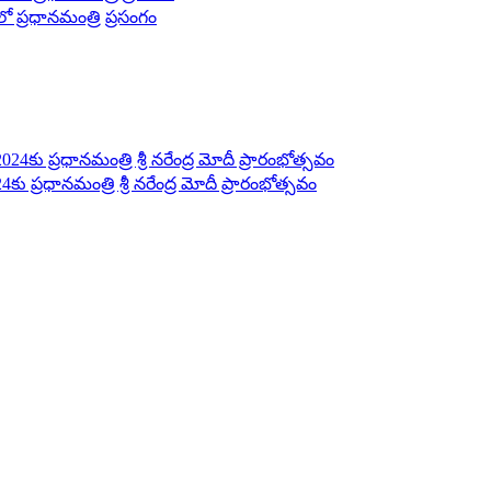
లో ప్రధానమంత్రి ప్రసంగం
4కు ప్రధానమంత్రి శ్రీ నరేంద్ర మోదీ ప్రారంభోత్సవం