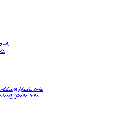
ోదీ.
మంత్రి ప్రసంగం పాఠం