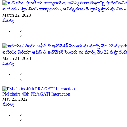
ఐ.టి.యు. ప్రాంతీయ కార్యాలయం, ఆవిష్కరణల కేంద్రాన్ని ప్రారంభించిన - 
March 22, 2023
మరిన్ని
ఐటియు ఏరియా ఆఫీస్ & ఇనొవేశన్ సెంటరు ను మార్చి నెల 22 న ప్రారంభి
March 21, 2023
మరిన్ని
PM chairs 40th PRAGATI Interaction
May 25, 2022
మరిన్ని