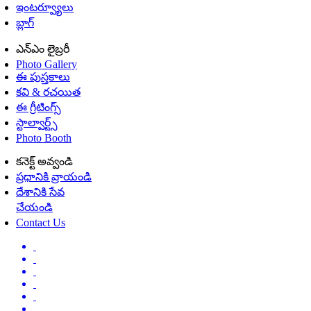
ఇంటర్వ్యూలు
బ్లాగ్
ఎన్ఎం లైబ్రరీ
Photo Gallery
ఈ పుస్తకాలు
కవి & రచయిత
ఈ గ్రీటింగ్స్
స్టాల్వార్ట్స్
Photo Booth
కనెక్ట్ అవ్వండి
ప్రధానికి వ్రాయండి
దేశానికి సేవ
చేయండి
Contact Us