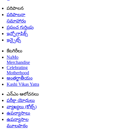
పరిపాలన
పరిపాలనా
సమాహారం
ప్రపంచ గుర్తింపు
ఇన్ఫోగ్రాఫిక్స్
ఇన్సైట్స్
కేటగిరీలు
NaMo
Merchandise
Celebrating
Motherhood
అంతర్జాతీయం
Kashi Vikas Yatra
ఎన్ఎం ఆలోచనలు
పరీక్షా యోధులు
వ్యాఖ్యలు (కోట్స్)
ఉపన్యాసాలు
ఉపన్యాసాల
మూలపాఠం