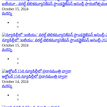
ఐటీయూ - వరల్డ్ టెలికమ్యూనికేషన్ స్టాండర్డైజేషన్ అసెంబ్లీ ప్రారంభోత్సవం
October 15, 2024
మరిన్ని
న్యూఢిల్లీలో ‘ఐటియు’ వరల్డ్ టెలికమ్యూనికేషన్ స్టాండర్డైజేషన్ అసెంబ్లీ-202
October 15, 2024
మరిన్ని
అక్టోబర్ 15న న్యూఢిల్లీలో ప్రధానమంత్రి ద్వారా
October 14, 2024
మరిన్ని