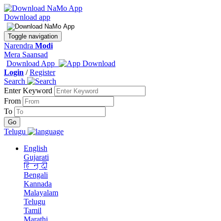
Download app
Toggle navigation
Narendra
Modi
Mera Saansad
Download App
Login
/
Register
Search
Enter Keyword
From
To
Telugu
English
Gujarati
हिन्दी
Bengali
Kannada
Malayalam
Telugu
Tamil
Marathi