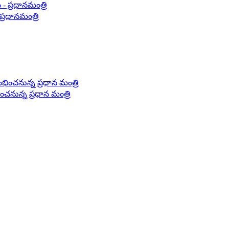
ప్రధానమంత్రి
ంచనున్న ప్రధాన మంత్రి