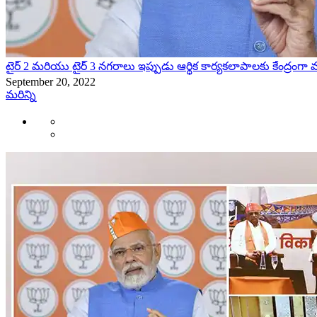
టైర్ 2 మరియు టైర్ 3 నగరాలు ఇప్పుడు ఆర్థిక కార్యకలాపాలకు కేంద్రంగా
September 20, 2022
మరిన్ని