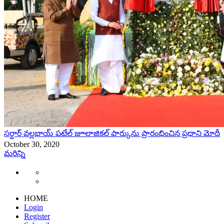
సర్దార్‌ వల్లభాయ్‌ పటేల్‌ జూలాజికల్‌ పార్కును ప్రారంభించిన ప్రధాని మోదీ
October 30, 2020
మరిన్ని
HOME
Login
Register