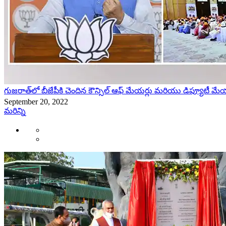
గుజరాత్‌లో బీజేపీకి చెందిన కౌన్సిల్ ఆఫ్ మేయర్లు మరియు డిప్యూటీ మేయర్
September 20, 2022
మరిన్ని