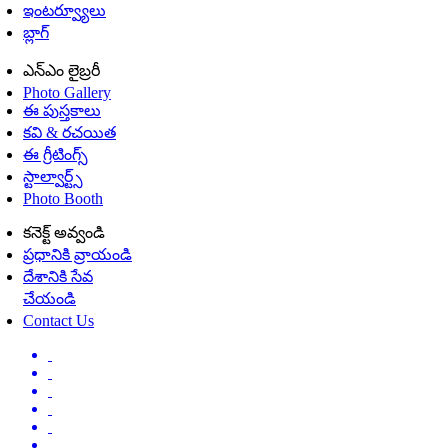
ఇంటర్వ్యూలు
బ్లాగ్
ఎన్ఎం లైబ్రరీ
Photo Gallery
ఈ పుస్తకాలు
కవి & రచయిత
ఈ గ్రీటింగ్స్
స్టాల్వార్ట్స్
Photo Booth
కనెక్ట్ అవ్వండి
ప్రధానికి వ్రాయండి
దేశానికి సేవ
చేయండి
Contact Us