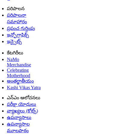
పరిపాలన
పరిపాలనా
సమాహారం
ప్రపంచ గుర్తింపు
ఇన్ఫోగ్రాఫిక్స్
ఇన్సైట్స్
కేటగిరీలు
NaMo
Merchandise
Celebrating
Motherhood
అంతర్జాతీయం
Kashi Vikas Yatra
ఎన్ఎం ఆలోచనలు
పరీక్షా యోధులు
వ్యాఖ్యలు (కోట్స్)
ఉపన్యాసాలు
ఉపన్యాసాల
మూలపాఠం