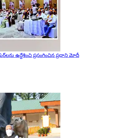
‌లను ఉద్దేశించి ప్రసంగించిన ప్రధాని మోదీ