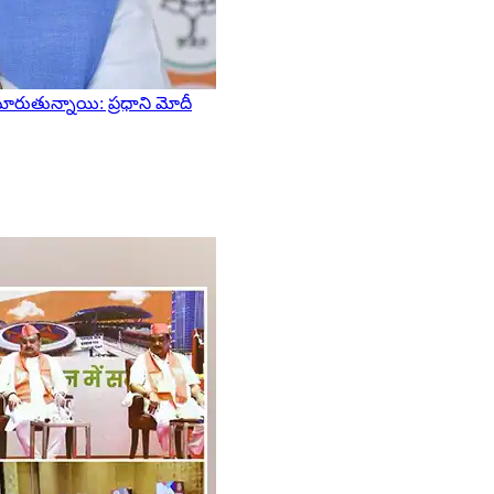
 మారుతున్నాయి: ప్రధాని మోదీ