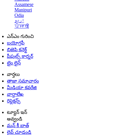
Assamese
Manipuri
Odia
اردو
ਪੰਜਾਬੀ
ఎన్ఎం గురించి
బయోగ్రఫీ
బిజెపి కనెక్ట్
పీపుల్స్ కార్నర్
టైం లైన్
వార్తలు
తాజా సమాచారం
మీడియా కవరేజి
వార్తాలేఖ
రిఫ్లెక్షన్స్
ట్యూన్ ఇన్
అవ్వండి
మన్ కీ బాత్
లైవ్ చూడండి