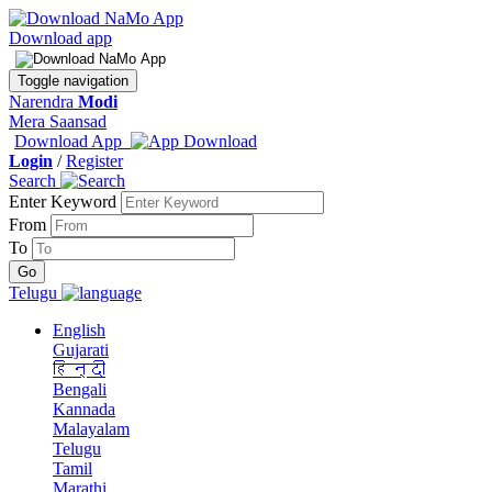
Download app
Toggle navigation
Narendra
Modi
Mera Saansad
Download App
Login
/
Register
Search
Enter Keyword
From
To
Telugu
English
Gujarati
हिन्दी
Bengali
Kannada
Malayalam
Telugu
Tamil
Marathi