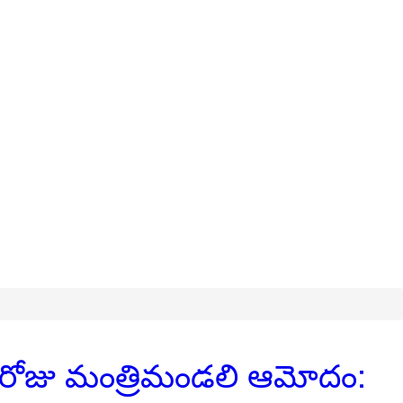
 ఈ రోజు మంత్రిమండలి ఆమోదం: