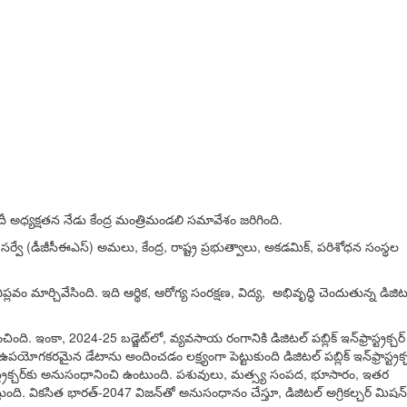
ోదీ అధ్యక్షతన నేడు కేంద్ర మంత్రిమండలి సమావేశం జరిగింది.
ర్వే (డీజీసీఈఎస్) అమలు, కేంద్ర, రాష్ట్ర ప్రభుత్వాలు, అకడమిక్, పరిశోధన సంస్థల
 మార్చివేసింది. ఇది ఆర్థిక, ఆరోగ్య సంరక్షణ, విద్య, అభివృద్ధి చెందుతున్న డిజిట
ది. ఇంకా, 2024-25 బడ్జెట్‌లో, వ్యవసాయ రంగానికి డిజిటల్ పబ్లిక్ ఇన్‌ఫ్రాస్ట్రక్చర్
మైన డేటాను అందించడం లక్ష్యంగా పెట్టుకుంది డిజిటల్ పబ్లిక్ ఇన్‌ఫ్రాస్ట్రక్చ
్‌ఫ్రాస్ట్రక్చర్‌కు అనుసంధానించి ఉంటుంది. పశువులు, మత్స్య సంపద, భూసారం, ఇతర
ి. వికసిత భారత్-2047 విజన్‌తో అనుసంధానం చేస్తూ, డిజిటల్ అగ్రికల్చర్ మిషన్‌