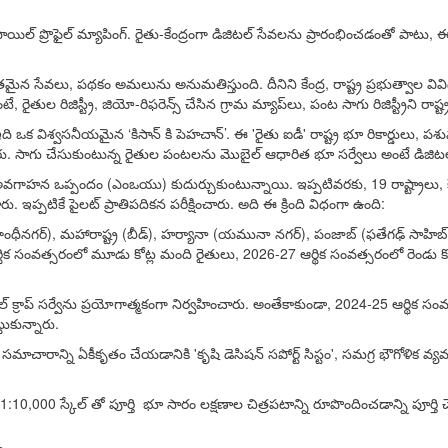
టమ్, సాయిల్ ప్రొఫైల్ మ్యాపింగ్. రైతు-కేంద్రంగా డిజిటల్ సేవలను ప్రారంభించడంత
తమైన సేవలు, పథకం అమలును అనుమతిస్తుంది. దీనిని కేంద్ర, రాష్ట్ర ప్రభుత్వాల వివి
ుల రిజిస్ట్రీ, జియో-రిఫరెన్స్ చేసిన గ్రామ మ్యాప్‌లు, పంట సాగు రిజిస్ట్రీని రాష్ట్
ఇస్తారు. ఇది ఒక విశ్వసనీయమైన ‘కిసాన్ కి పెహచాన్’. ఈ 'రైతు ఐడీ' రాష్ట్ర భూ రికా
 చేసుకుంటున్న రైతుల పంటలను మొబైల్ ఆధారిత భూ సర్వేలు అంటే డిజిటల్ క్రాప్ సర్వే
లు అవగాహన ఒప్పందం (ఎంఒయు) కుదుర్చుకుంటున్నాయి. ఇప్పటివరకు, 19 రాష్ట్రాలు
ు. ఇప్పటికే పైలట్ ప్రాతిపదికన పరీక్షించారు. అది ఈ క్రింది విధంగా ఉంది:
్), మహారాష్ట్ర (బీడ్), హర్యానా (యమునా నగర్), పంజాబ్ (ఫతేగఢ్ సాహిబ్), తమిళ
క సంవత్సరంలో మూడు కోట్ల మంది రైతులు, 2026-27 ఆర్థిక సంవత్సరంలో రెండు కోట్ల
ల్ క్రాప్ సర్వేను ప్రయోగాత్మకంగా నిర్వహించారు. అంతేకాకుండా, 2024-25 ఆర్థిక సం
టుకున్నారు.
ాన్ని ఏకీకృతం చేయడానికి 'కృషి డెసిషన్ సపోర్ట్ సిస్టం', సమగ్ర భౌగోళిక వ్యవస్
0,000 స్కేల్‌ తో పూర్తి భూ సారం లక్షణాల చిత్రపటాన్ని రూపొందించడాన్ని పూర్తి చే