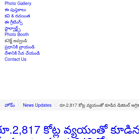
Photo Gallery
ఈ పుస్తకాలు
కవి & రచయిత
ఈ గ్రీటింగ్స్
స్టాల్వార్ట్స్
Photo Booth
కనెక్ట్ అవ్వండి
ప్రధానికి వ్రాయండి
దేశానికి సేవ చేయండి
Contact Us
హోమ్
News Updates
రూ.2,817 కోట్ల వ్యయంతో కూడిన డిజిటల్ అగ్రి
రూ.2,817 కోట్ల వ్యయంతో కూడిన 