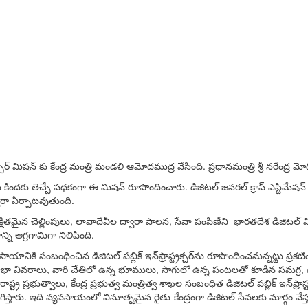
చర్ మిషన్ కు కేంద్ర మంత్రి మండలి ఆమోదముద్ర వేసింది. ప్రధానమంత్రి శ్రీ నరేంద్ర మ
కిందకు తెచ్చే పథకంగా ఈ మిషన్ రూపొందించారు. డిజిటల్ జనరల్ క్రాప్ ఎస్టిమేషన్ స
్వారా ఏర్పాటవుతుంది.
ైన చెల్లింపులు, లావాదేవీల ద్వారా పాలన, సేవా పంపిణీని భారతదేశ డిజిటల్ విప్లవం
్ని అగ్రగామిగా నిలిపింది.
ికి సంబంధించిన డిజిటల్ పబ్లిక్ ఇన్‌ఫ్రాస్ట్రక్చర్‌ను రూపొందించనున్నట్టు ప్రకటించిం
 వివరాలు, వారి చేతిలో ఉన్న భూములు, సాగులో ఉన్న పంటలతో కూడిన సమగ్ర, ఉపయోగకర
రాష్ట్ర ప్రభుత్వాలు, కేంద్ర ప్రభుత్వ మంత్రిత్వ శాఖల సంబంధిత డిజిటల్ పబ్లిక్ ఇన
ు. ఇది వ్యవసాయంలో వినూత్నమైన రైతు-కేంద్రంగా డిజిటల్ సేవలకు మార్గం వేస్తుంద