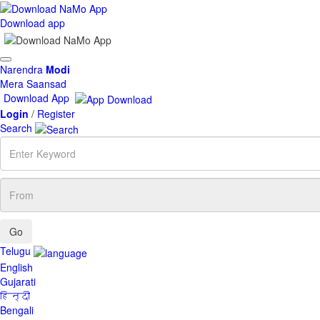
Download app
Toggle
Narendra
Modi
navigation
Mera Saansad
Download App
Login
/
Register
Search
Enter
Keyword
From
Telugu
English
Gujarati
हिन्दी
Bengali