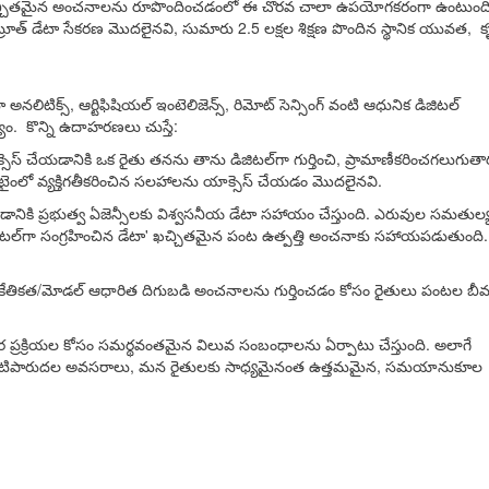
త్తిపై ఖచ్చితమైన అంచనాలను రూపొందించడంలో ఈ చొరవ చాలా ఉపయోగకరంగా ఉంటుంది
్-ట్రూత్ డేటా సేకరణ మొదలైనవి, సుమారు 2.5 లక్షల శిక్షణ పొందిన స్థానిక యువత, క
టిక్స్, ఆర్టిఫిషియల్ ఇంటెలిజెన్స్, రిమోట్ సెన్సింగ్ వంటి ఆధునిక డిజిటల్
ం. కొన్ని ఉదాహరణలు చుస్తే:
ెస్ చేయడానికి ఒక రైతు తనను తాను డిజిటల్‌గా గుర్తించి, ప్రామాణీకరించగలుగుతా
ంలో వ్యక్తిగతీకరించిన సలహాలను యాక్సెస్ చేయడం మొదలైనవి.
ికి ప్రభుత్వ ఏజెన్సీలకు విశ్వసనీయ డేటా సహాయం చేస్తుంది. ఎరువుల సమతుల్
పై డిజిటల్‌గా సంగ్రహించిన డేటా' ఖచ్చితమైన పంట ఉత్పత్తి అంచనాకు సహాయపడుతుంది.
ంకేతికత/మోడల్ ఆధారిత దిగుబడి అంచనాలను గుర్తించడం కోసం రైతులు పంటల బీ
ర ప్రక్రియల కోసం సమర్థవంతమైన విలువ సంబంధాలను ఏర్పాటు చేస్తుంది. అలాగే
 నిర్వహణ, నీటిపారుదల అవసరాలు, మన రైతులకు సాధ్యమైనంత ఉత్తమమైన, సమయానుకూల