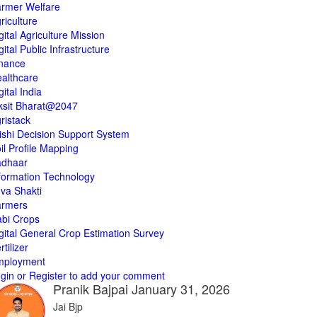
rmer Welfare
riculture
gital Agriculture Mission
gital Public Infrastructure
nance
althcare
gital India
ksit Bharat@2047
ristack
ishi Decision Support System
il Profile Mapping
adhaar
formation Technology
va Shakti
armers
bi Crops
gital General Crop Estimation Survey
rtilizer
mployment
gin or Register to add your comment
Pranik Bajpai
January 31, 2026
Jai Bjp