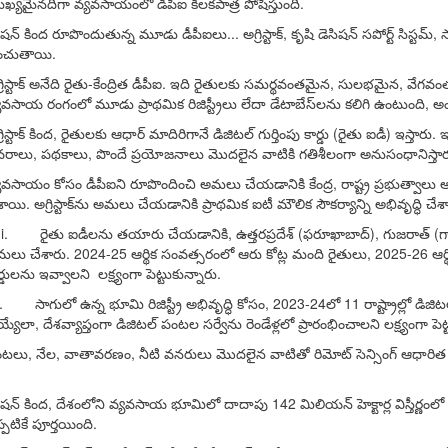
ఖ్యమైనదిగా వ్యవసాయంలో డీపీఐ కీలకపాత్ర పోషిస్తుంది.
షన్ కింద రూపొందుతున్న మూడు డీపీఐలు... అగ్రిస్టాక్, కృషి డెసిషన్ సపోర్ట్ సిస్
ంచుతాయి.
్రిస్టాక్ అనేది రైతు-కేంద్రిత డీపీఐ. ఇది రైతులకు సమర్థవంతమైన, సులభమైన, వేగవం
యవసాయ రంగంలో మూడు ప్రాథమిక రిజిస్ట్రీలు లేదా డేటాబేస్‌లను కలిగి ఉంటుంది, అంటే, రైత
్రిస్టాక్ కింద, రైతులకు ఆధార్ మాదిరిగానే డిజిటల్ గుర్తింపు కార్డు (రైతు ఐడీ) 
వరాలు, పథకాలు, పొందే ప్రయోజనాలు మొదలైన వాటికి గతిశీలంగా అనుసంధానిస్తారు. సాగు
యవసాయం కోసం డీపీఐని రూపొందించి అమలు చేయడానికి కేంద్ర, రాష్ట్ర ప్రభుత్వా
శాయి. అగ్రిస్టాక్‌ను అమలు చేయడానికి ప్రాథమిక ఐటీ మౌలిక సౌకర్యాన్ని అభివృద్ధి చేశార
 రైతు ఐడీలను తయారు చేయడానికి, ఉత్తరప్రదేశ్ (ఫరూఖాబాద్), గుజరాత్ (గాంధీనగర
లు చేశారు. 2024-25 ఆర్థిక సంవత్సరంలో ఆరు కోట్ల మంది రైతులు, 2025-26 ఆర్థి
ర్డులను ఇవ్వాలని లక్ష్యంగా పెట్టుకున్నారు.
. సాగులో ఉన్న భూమి రిజిస్ట్రీ అభివృద్ధి కోసం, 2023-24లో 11 రాష్ట్రాల్లో డిజిట
్యేలా, దేశవ్యాప్తంగా డిజిటల్ పంటల సర్వేను రెండేళ్లలో ప్రారంభించాలని లక్ష్యంగా పెట్
టలు, నేల, వాతావరణం, నీటి వనరులు మొదలైన వాటితో రిమోట్ సెన్సింగ్ ఆధారిత సమాచార
షన్ కింద, దేశంలోని వ్యవసాయ భూమిలో దాదాపు 142 మిలియన్ హెక్టార్ల విస్తీర్ణంలో 1:1
్పటికే పూర్తయింది.