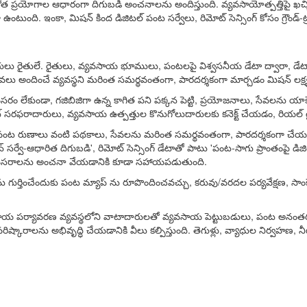
చిన పంట కోత ప్రయోగాల ఆధారంగా దిగుబడి అంచనాలను అందిస్తుంది. వ్యవసాయోత్ప
ఉంటుంది. ఇంకా, మిషన్ కింద డిజిటల్ పంట సర్వేలు, రిమోట్ సెన్సింగ్ కోసం గ్రౌండ
రులు రైతులే. రైతులు, వ్యవసాయ భూములు, పంటలపై విశ్వసనీయ డేటా ద్వారా, డేటా అనలి
ు అందించే వ్యవస్థని మరింత సమర్థవంతంగా, పారదర్శకంగా మార్చడం మిషన్ లక్ష్య
ం లేకుండా, గజిబిజిగా ఉన్న కాగిత పని పక్కన పెట్టి, ప్రయోజనాలు, సేవలను యాక్స
రఫరాదారులు, వ్యవసాయ ఉత్పత్తుల కొనుగోలుదారులకు కనెక్ట్ చేయడం, రియల్ టై
పంట రుణాలు వంటి పథకాలు, సేవలను మరింత సమర్థవంతంగా, పారదర్శకంగా చేయడాన
ిమేషన్ సర్వే-ఆధారిత దిగుబడి', రిమోట్ సెన్సింగ్ డేటాతో పాటు 'పంట-సాగు ప్రాంతం
దల అవసరాలను అంచనా వేయడానికి కూడా సహాయపడుతుంది.
ర్తించేందుకు పంట మ్యాప్ ను రూపొందించవచ్చు, కరువు/వరదల పర్యవేక్షణ, సా
, వ్యవసాయ పర్యావరణ వ్యవస్థలోని వాటాదారులతో వ్యవసాయ పెట్టుబడులు, పంట అనంత
ు పరిష్కారాలను అభివృద్ధి చేయడానికి వీలు కల్పిస్తుంది. తెగుళ్లు, వ్యాధుల