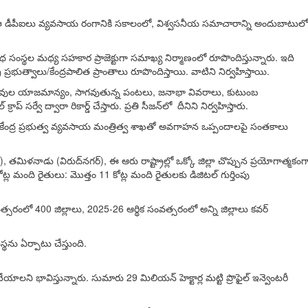
ో పాటు, ఈ డీపీఐలు వ్యవసాయ రంగానికి సకాలంలో, విశ్వసనీయ సమాచారాన్ని అందుబాటులో
ధ సంస్థల మధ్య సహకార ప్రాజెక్టుగా సమాఖ్య నిర్మాణంలో రూపొందిస్తున్నారు. ఇది
ర ప్రభుత్వాలు/కేంద్రపాలిత ప్రాంతాలు రూపొందిస్తాయి. వాటిని నిర్వహిస్తాయి.
ర్డులు, పశువుల యాజమాన్యం, సాగవుతున్న పంటలు, జనాభా వివరాలు, కుటుంబ
 ద్వారా రికార్డ్ చేస్తారు. ప్రతి సీజన్‌లో దీనిని నిర్వహిస్తారు.
, కేంద్ర ప్రభుత్వ వ్యవసాయ మంత్రిత్వ శాఖతో అవగాహన ఒప్పందాలపై సంతకాలు
నాడు (విరుద్‌నగర్), ఈ ఆరు రాష్ట్రాల్లో ఒక్కో జిల్లా చొప్పున ప్రయోగాత్మకంగ
 మంది రైతులు: మొత్తం 11 కోట్ల మంది రైతులకు డిజిటల్ గుర్తింపు
వత్సరంలో 400 జిల్లాలు, 2025-26 ఆర్థిక సంవత్సరంలో అన్ని జిల్లాలు కవర్
థను ఏర్పాటు చేస్తుంది.
యాలని భావిస్తున్నారు. సుమారు 29 మిలియన్ హెక్టార్ల మట్టి ప్రొఫైల్ ఇన్వెంటరీ