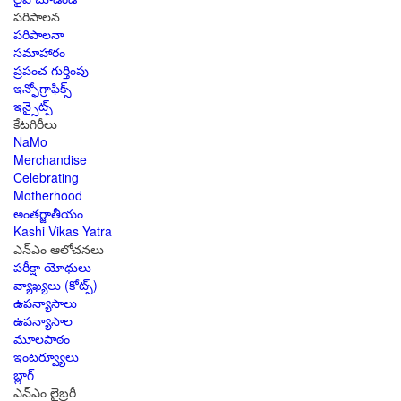
పరిపాలన
పరిపాలనా
సమాహారం
ప్రపంచ గుర్తింపు
ఇన్ఫోగ్రాఫిక్స్
ఇన్సైట్స్
కేటగిరీలు
NaMo
Merchandise
Celebrating
Motherhood
అంతర్జాతీయం
Kashi Vikas Yatra
ఎన్ఎం ఆలోచనలు
పరీక్షా యోధులు
వ్యాఖ్యలు (కోట్స్)
ఉపన్యాసాలు
ఉపన్యాసాల
మూలపాఠం
ఇంటర్వ్యూలు
బ్లాగ్
ఎన్ఎం లైబ్రరీ