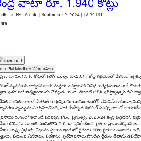
ేంద్ర వాటా రూ. 1,940 కోట్లు
blished By : Admin | September 2, 2024 | 18:30 IST
hare
Join PM Modi on WhatsApp
ంద్ర వాటా రూ.1,940 కోట్లతో కలిపి మొత్తం రూ.2,817 కోట్ల వ్యయంతో డిజిటల్ అగ్రికల్
జిటల్ వ్యవసాయ కార్యక్రమాలకు మద్దతు ఇవ్వడానికి వివిధ కార్యక్రమాలను ఒకే గొడుగు 
వారా ఇతర ఐటీ కార్యక్రమాలను చేపట్టడం వంటి డిజిటల్ పబ్లిక్ ఇన్‌ఫ్రాస్ట్రక్చర్‌ దీని ద
ీవలి సంవత్సరాలలో డిజిటల్ గుర్తింపులను అందుబాటులోకి తేవడమే కాకుండా, సురక్షితమ
్యావరణ వ్యవస్థను ప్రోత్సహించింది, పౌర-కేంద్రీకృత డిజిటల్ పరిష్కారాలలో భారతదేశాన
యవసాయ రంగంలో ఇలాంటి పరివర్తన కోసం, ప్రభుత్వం 2023-24 కేంద్ర బడ్జెట్‌లో, వ్యవసాయాన
ీపీఐ) చొరవను మరింత పెంచుతామని కూడా ప్రకటించింది. రైతుల ప్రామాణికమైన జనాభా
ీపీఐ). రాష్ట్ర ప్రభుత్వ విధానం ప్రకారం ఇందులో రైతులు, కౌలు రైతులు ఉంటారు. ఇది 
త్తులు, కుటుంబ వివరాలు, పథకాలు, ప్రయోజనాలు పొందిన రైతుల డేటాను ఉపయోగిస్తార