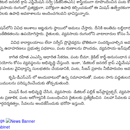
జిటల్ జనరల్ క్రాప్ ఎస్టిమేషన్ సర్వే (డీజీసీఈఎస్) శాస్త్రీయంగా రూపొందిం
యవసాయ రంగంలో ప్రత్యక్షంగా, పరోక్షంగా ఉపాధి కల్పించడంలో ఈ మిషన్ ఉత్ప్రేరకంగా 
ిలకు ఉపాధి అవకాశాలను అందించగలవని భావిస్తున్నారు.
షన్‌లోని వివిధ అంశాలు అట్టడుగు స్థాయిలో అమలు చేస్తారు. దీనికి అంతిమ లబ్ధిదా
ంకేతికతలను ఉపయోగిస్తారు. రైతులకు, వ్యవసాయ రంగంలోని వాటాదారుల కోసం సేవల
 వివిధ కార్యాలయాలు లేదా సర్వీస్ ప్రొవైడర్లను భౌతికంగా సందర్శించాల్సిన అవసర
న్ని ఉదాహరణలు ప్రభుత్వ పథకాలు, పంట రుణాలను పొందడం, వ్యవసాయ-ఇన్‌పుట్ స
 కాగిత రహిత ఎంఎస్పి ఆధారిత సేకరణ, పంట బీమా, క్రెడిట్ కార్డ్-అనుసంధాన 
నియోగం కోసం వ్యవస్థలను అభివృద్ధి చేస్తుంది. ఇంకా, 'డిజిటల్ జనరల్ క్రాప్ ఎస్ట
ి పంటల వైవిధ్యాన్ని సులభతరం చేయడానికి, పంట, సీజన్ ప్రకారం నీటిపారు
i కృషి-డీఎస్ఎస్ లో అందుబాటులో ఉన్న సమాచారంతో, పంటల సాగు పద్ధతులను గు
లెయిములను పరిష్కరించేందుకు తోడ్పడుతుంది.
 మిషన్ కింద అభివృద్ధి చేసిన, వ్యవసాయ డిజిటల్ పబ్లిక్ ఇన్‌ఫ్రాస్ట్రక్చర్
ట ప్రణాళిక, పంట ఆరోగ్యానికి సంబంధించిన రైతులకు ప్రత్యేకించిన సలహా సేవలక
ర్గదర్శకత్వం, సేవలను అందజేసేందుకు భరోసా ఇస్తుంది.
ags
binet