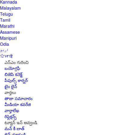
Kannada
Malayalam
Telugu
Tamil
Marathi
Assamese
Manipuri
Odia
اردو
ਪੰਜਾਬੀ
ఎన్ఎం గురించి
బయోగ్రఫీ
బిజెపి కనెక్ట్
పీపుల్స్ కార్నర్
టైం లైన్
వార్తలు
తాజా సమాచారం
మీడియా కవరేజి
వార్తాలేఖ
రిఫ్లెక్షన్స్
ట్యూన్ ఇన్ అవ్వండి
మన్ కీ బాత్
లైవ్ చూడండి