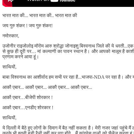
भारत मात की... भारत मात की.. भारत मात की
जय गुरु शंकर ! जय गुरु शंकर!
नमोस्कार,
उजोनीर राइजोलोइ मॉरोम आरु श्रोद्धा जोनाइशु बिस्वनाथ जिले की ये धरती...एक म
से कुछ ही दूरी पर… मां कल्याणी का पावन स्थान है। और आपको मालूम है काशी के
प्रणाम करने आया हूं।
साथियों,
बाबा विश्वनाथ का आशीर्वाद हम सभी पर रहा है...भाजपा-NDA पर रहा है। और यहां मैं
आकौ एबार... आकौ एबार... आकौ एबार... आकौ एबार...
आकौ एबार…बीजेपी शोरकार !
आकौ एबार…एनडीए शोरकार !
साथियों,
ये दिल्ली में बैठे हुए लोगों के दिमाग में बैठ नहीं सकता है। मेरी नजर जहां पहुंचे 
करके भी इतनी बड़ी रैली नहीं कर पाए होंगे... मैं कांग्रेस वालों को चैलेंज करता 