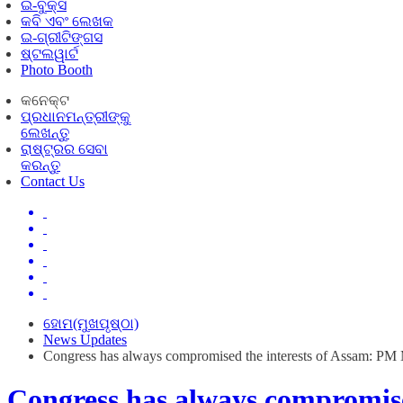
ଇ-ବୁକ୍ସ
କବି ଏବଂ ଲେଖକ
ଇ-ଗ୍ରୀଟିଙ୍ଗସ
ଷ୍ଟଲୱାର୍ଟ
Photo Booth
କନେକ୍ଟ
ପ୍ରଧାନମନ୍ତ୍ରୀଙ୍କୁ
ଲେଖନ୍ତୁ
ରାଷ୍ଟ୍ରର ସେବା
କରନ୍ତୁ
Contact Us
ହୋମ(ମୁଖପୃଷ୍ଠା)
News Updates
Congress has always compromised the interests of Assam: PM
Congress has always compromise