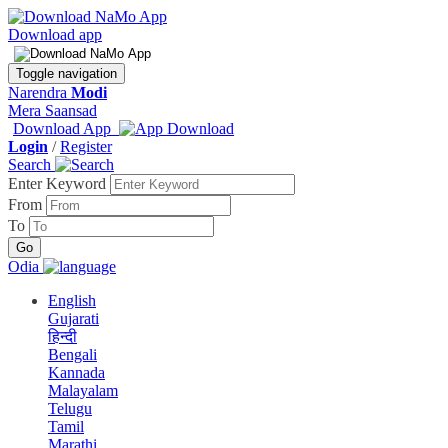
Download app
Toggle navigation
Narendra
Modi
Mera Saansad
Download App
Login
/
Register
Search
Enter Keyword
From
To
Odia
English
Gujarati
हिन्दी
Bengali
Kannada
Malayalam
Telugu
Tamil
Marathi