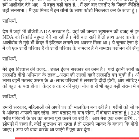
हमें आशीर्वाद देने आए। ये बहुत बड़ी बात है... मैं एक बार एनडीए के जितने क
बड़ी सनसभा। मैं एक मिनट में इन तीनों के साथ फोटो निकलवा कर के आता हूं।
साथियों,
देश में जहां भी बीजेपी-NDA सरकार है...वहां की जनता सुशासन की वजह से हमा
NDA को रिकॉर्ड बहुमत देने जा रही है। मेरी बात सही है तो हाथ ऊपर करके
आशीर्वाद से मुझे भी केंद्र में हैट्रिक लगाने का अवसर मिला था। ये चुनाव ऐसा 
में जो एक शाही परिवार है वो शाही परिवार के नामदार है ये नामदार पराजय की सेंचुर
साथियों,
मेरे इस विश्वास की वजह... डबल इंजन सरकार का काम है। यहां इतनी सारी बहनें
लखपति दीदी अभियान के तहत...असम की लाखों बहनें लखपति बन चुकी हैं। और अ
लाख बहनें मतलब असम के 40 लाख परिवारों में लखपति दीदी होगी, आप सोचिए गां
को बहुत फायदा होगा। केंद्र सरकार की मुद्रा योजना से भी बहुत बड़ी संख्या मे
साथियों,
हमारी सरकार, महिलाओं को अपने घर की मालकिन बना रही है। गरीबों को जो पक्के
ये आंकड़ा आपको याद रहेगा. जरा बताइए ना याद रहेगा, मैं दोबारा बताता हूं।
गरीब परिवारों के घर का सपना पूरा करने जा रही है। आप मेरा एक काम करेंगे… 
झोपड़ी में रहता है, कोई फुटपाथ पर रहता है तो उसको जाकर के बताना कि मोद
जाइए। आप जो वादा करके आ जाएंगे मैं पूरा कर दूंगा।