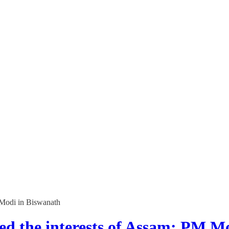
 Modi in Biswanath
d the interests of Assam: PM M