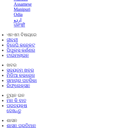
Assamese
Manipuri
Odia
اردو
ਪੰਜਾਬੀ
ଏନଏମ ବିଷୟରେ
ଜୀବନୀ
ବିଜେପି କନେକ୍ଟ
ପିପୁଲ୍ସ କର୍ଣ୍ଣର
ଟାଇମଲାଇନ
ଖବର
ସଦ୍ୟତମ ଖବର
ମିଡିଆ କଭରେଜ
ସମାଚାର ପତ୍ରିକା
ରିଫ୍ଲେକ୍ସନ
ଟ୍ୟୁନ ଇନ
ମନ କି ବାତ
ପ୍ରତ୍ୟକ୍ଷ
ଦେଖନ୍ତୁ
ଶାସନ
ଶାସନ ପ୍ରତିମାନ