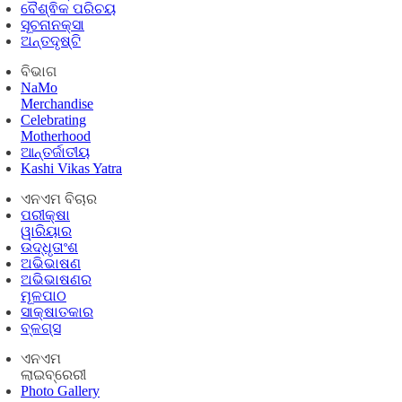
ବୈଶ୍ଵିକ ପରିଚୟ
ସୂଚନାନକ୍ସା
ଅନ୍ତଦୃଷ୍ଟି
ବିଭାଗ
NaMo
Merchandise
Celebrating
Motherhood
ଆନ୍ତର୍ଜାତୀୟ
Kashi Vikas Yatra
ଏନଏମ ବିଚାର
ପରୀକ୍ଷା
ୱାରିୟାର
ଉଦ୍ଧୃତାଂଶ
ଅଭିଭାଷଣ
ଅଭିଭାଷଣର
ମୂଳପାଠ
ସାକ୍ଷାତକାର
ବ୍ଳଗ୍ସ
ଏନଏମ
ଲାଇବ୍ରେରୀ
Photo Gallery