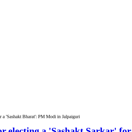
or a 'Sashakt Bharat': PM Modi in Jalpaiguri
or electing a 'Sashakt Sarkar' f