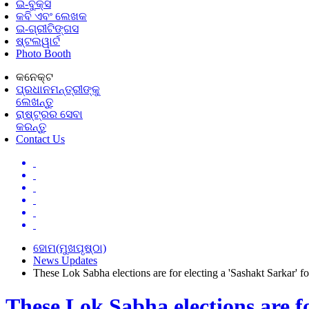
ଇ-ବୁକ୍ସ
କବି ଏବଂ ଲେଖକ
ଇ-ଗ୍ରୀଟିଙ୍ଗସ
ଷ୍ଟଲୱାର୍ଟ
Photo Booth
କନେକ୍ଟ
ପ୍ରଧାନମନ୍ତ୍ରୀଙ୍କୁ
ଲେଖନ୍ତୁ
ରାଷ୍ଟ୍ରର ସେବା
କରନ୍ତୁ
Contact Us
ହୋମ(ମୁଖପୃଷ୍ଠା)
News Updates
These Lok Sabha elections are for electing a 'Sashakt Sarkar' f
These Lok Sabha elections are f