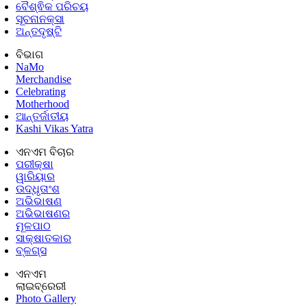
ବୈଶ୍ଵିକ ପରିଚୟ
ସୂଚନାନକ୍ସା
ଅନ୍ତଦୃଷ୍ଟି
ବିଭାଗ
NaMo
Merchandise
Celebrating
Motherhood
ଆନ୍ତର୍ଜାତୀୟ
Kashi Vikas Yatra
ଏନଏମ ବିଚାର
ପରୀକ୍ଷା
ୱାରିୟାର
ଉଦ୍ଧୃତାଂଶ
ଅଭିଭାଷଣ
ଅଭିଭାଷଣର
ମୂଳପାଠ
ସାକ୍ଷାତକାର
ବ୍ଳଗ୍ସ
ଏନଏମ
ଲାଇବ୍ରେରୀ
Photo Gallery