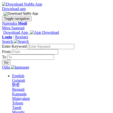
Download app
Toggle navigation
Narendra
Modi
Mera Saansad
Download App
Login
/
Register
Search
Enter Keyword
From
To
Odia
English
Gujarati
हिन्दी
Bengali
Kannada
Malayalam
Telugu
Tamil
Marathi