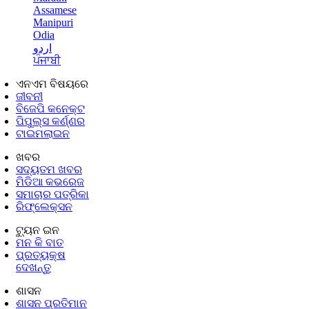
Assamese
Manipuri
Odia
اردو
ਪੰਜਾਬੀ
ଏନଏମ ବିଷୟରେ
ଜୀବନୀ
ବିଜେପି କନେକ୍ଟ
ପିପୁଲ୍ସ କର୍ଣ୍ଣର
ଟାଇମଲାଇନ
ଖବର
ସଦ୍ୟତମ ଖବର
ମିଡିଆ କଭରେଜ
ସମାଚାର ପତ୍ରିକା
ରିଫ୍ଲେକ୍ସନ
ଟ୍ୟୁନ ଇନ
ମନ କି ବାତ
ପ୍ରତ୍ୟକ୍ଷ
ଦେଖନ୍ତୁ
ଶାସନ
ଶାସନ ପ୍ରତିମାନ