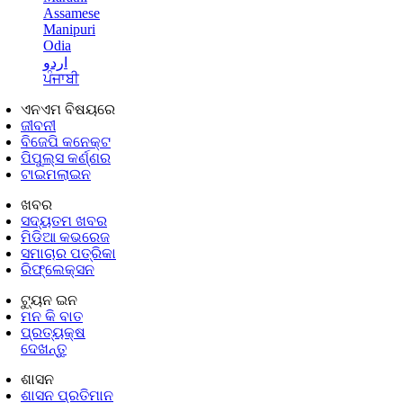
Assamese
Manipuri
Odia
اردو
ਪੰਜਾਬੀ
ଏନଏମ ବିଷୟରେ
ଜୀବନୀ
ବିଜେପି କନେକ୍ଟ
ପିପୁଲ୍ସ କର୍ଣ୍ଣର
ଟାଇମଲାଇନ
ଖବର
ସଦ୍ୟତମ ଖବର
ମିଡିଆ କଭରେଜ
ସମାଚାର ପତ୍ରିକା
ରିଫ୍ଲେକ୍ସନ
ଟ୍ୟୁନ ଇନ
ମନ କି ବାତ
ପ୍ରତ୍ୟକ୍ଷ
ଦେଖନ୍ତୁ
ଶାସନ
ଶାସନ ପ୍ରତିମାନ