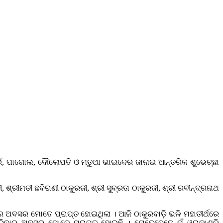
ସାଇଁ, ପାଗୋଲ, ଦୌଲୋପତି ଓ ମତୁଆ ଭାଇଦେର ଜାନାଇ ଆନ୍ତରିକ ଶୁଭେଚ୍ଛା
୍ରୀମତୀ ଛବିରାଣୀ ଠାକୁରଜୀ, ଶ୍ରୀ ସୁବ୍ରତା ଠାକୁରଜୀ, ଶ୍ରୀ ରବୀନ୍ଦ୍ରନାଥ
ର ଅବସର ମୋତେ ପ୍ରାପ୍ତ ହୋଇଥିଲା । ଆଜି ଠାକୁରବାଡ଼ି ଭଳି ମହାତୀର୍ଥରେ
କରିବାର ଅବସର ମୋତେ ପ୍ରାପ୍ତ ହୋଇଛି । ଯେତେବେଳେ ମୁଁ ଓରାକାଣ୍ଡି