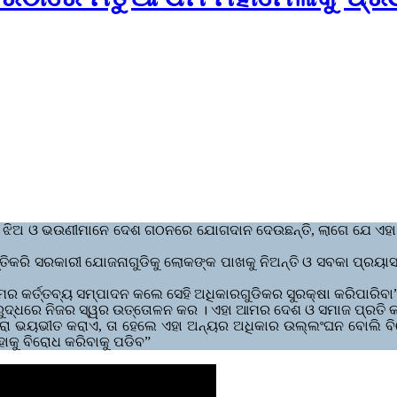
 ଓ ଭଉଣୀମାନେ ଦେଶ ଗଠନରେ ଯୋଗଦାନ ଦେଉଛନ୍ତି, ଲାଗେ ଯେ ଏହା ଶ୍ରୀ ଶ
ତ୍ତିକରି ସରକାରୀ ଯୋଜନାଗୁଡିକୁ ଲୋକଙ୍କ ପାଖକୁ ନିଅନ୍ତି ଓ ସବକା ପ୍ର
 କର୍ତ୍ତବ୍ୟ ସମ୍ପାଦନ କଲେ ସେହି ଅଧିକାରଗୁଡିକର ସୁରକ୍ଷା କରିପାରିବା
ିରୁଦ୍ଧରେ ନିଜର ସ୍ୱର ଉତ୍ତୋଳନ କର । ଏହା ଆମର ଦେଶ ଓ ସମାଜ ପ୍ରତି କର
ାଦ୍ୱାରା ଭୟଭୀତ କରାଏ, ତା ହେଲେ ଏହା ଅନ୍ୟର ଅଧିକାର ଉଲ୍ଲଂଘନ ବୋଲି ବିବ
କୁ ବିରୋଧ କରିବାକୁ ପଡିବ”