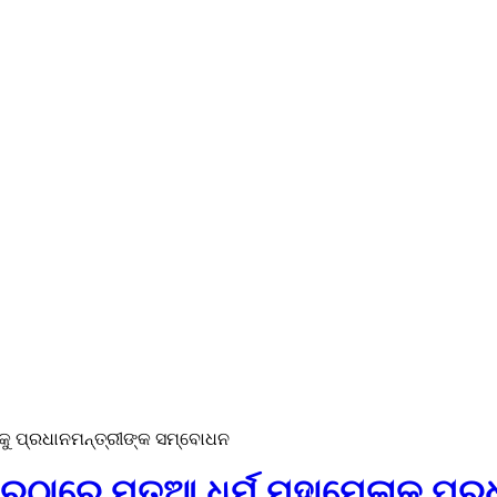
କୁ ପ୍ରଧାନମନ୍ତ୍ରୀଙ୍କ ସମ୍ବୋଧନ
ରଠାରେ ମତୁଆ ଧର୍ମ ମହାମେଳାକୁ ପ୍ର