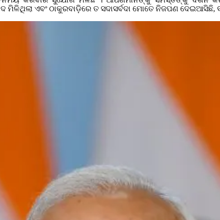
ବାଦ ମିଳିଥିଲା ଏବଂ ଠାକୁରବାଡ଼ିରେ ତ ସଦାସର୍ବଦା ମୋତେ ନିଜପଣ ଦେଇଆସିଛି, 