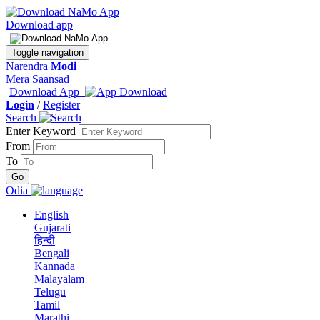
Download app
Toggle navigation
Narendra
Modi
Mera Saansad
Download App
Login
/
Register
Search
Enter Keyword
From
To
Odia
English
Gujarati
हिन्दी
Bengali
Kannada
Malayalam
Telugu
Tamil
Marathi