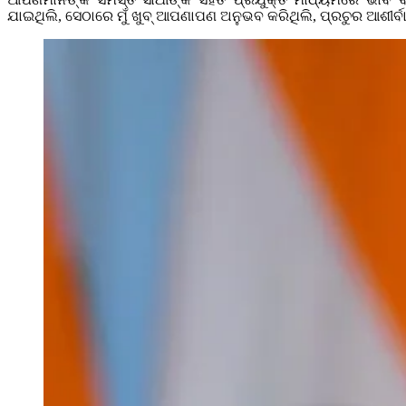
ଯାଇଥିଲି, ସେଠାରେ ମୁଁ ଖୁବ୍‌ ଆପଣାପଣ ଅନୁଭବ କରିଥିଲି, ପ୍ରଚୁର ଆଶୀର୍