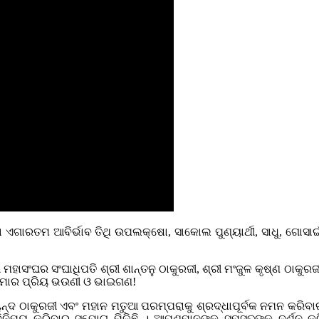
ଶୋ ଏଗାରତମ ଆବିର୍ଭାବ ତିଥି ଉପଲକ୍ଷୋ, ସାକୋଲ ପୁଣ୍ୟାର୍ଥୀ, ସାଧୁ, ଗୋ
ଘର ସଂଘାଧିପତି ଶ୍ରୀ ଶାନ୍ତନୁ ଠାକୁରଜୀ, ଶ୍ରୀ ମଂଜୁଳ କୃଷ୍ଣ ଠାକୁରଜୀ, ଶ
 ମୋର ପ୍ରିୟ ଭଉଣୀ ଓ ଭାଇଗଣ!
ାନ୍ଦ ଠାକୁରଜୀ ଏବଂ ମହାନ ମତୁଆ ପରମ୍ପରାକୁ ଶ୍ରଦ୍ଧାପୂର୍ବକ ନମନ କରିବା
ନିମୟ କରିବାର ସୁଯୋଗ ମିଳିଛି । ଆପଣମାନଙ୍କୁ ସମସ୍ତଙ୍କୁ ଦର୍ଶନ 