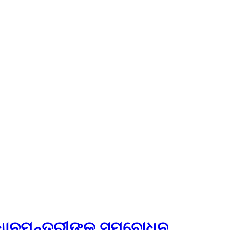
ଧାନମନ୍ତ୍ରୀଙ୍କ ସମ୍ବୋଧନ