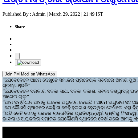
Published By : Admin | March 29, 2022 | 21:49 IST
Share
Join PM Modi on WhatsApp
“ଯେତେବେଳେ ଆମେ ଦେଖୁଛେ ସମାଜର ପ୍ରତ୍ୟେକ ସ୍ତରରେ ଆମର ପୁଅ, ଝିଅ
ଶ୍ରଦ୍ଧାଞ୍ଜଳି”
“ଯେତେବେଳେ ସରକାର ସବକା ସାଥ, ସବକା ବିକାଶ, ସବକା ବିଶ୍ୱାସକୁ ଭି
ଆଗେଇ ଚାଲୁ”
“ଆମ ସମ୍ବିଧାନ ଆମକୁ ଅନେକ ଅଧିକାର ଦେଇଛି । ଆମେ ସାଧୁତାର ସହ ଆମର
“ଯେ କୌଣସି ସ୍ଥାନରେ କେହି ନା କେହି ହଇରାଣ ହେଉଥିବା ଦେଖିଲେ ଏହା ବ
“ଯଦି କେହି କାହାକୁ କେବଳ ରାଜନୈତିକ ପ୍ରତିଦ୍ୱନ୍ଦ୍ୱୀ ଦୃଷ୍ଟିରୁ ହିଂସ
ଭାବନା ଓ ଅରାଜକତା ସମାଜର ଯେକୌଣସି ସ୍ଥାନରେ ଦେଖାଗଲେ ଆମକୁ ଏହା