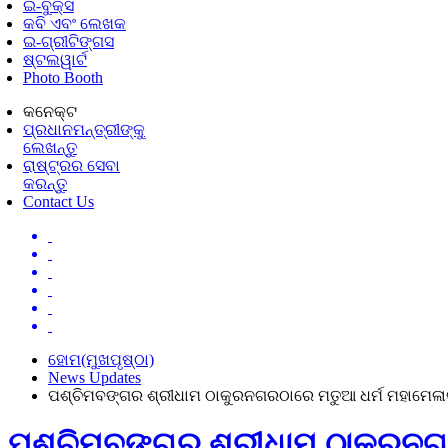
ଇ-ବୁକ୍ସ
କବି ଏବଂ ଲେଖକ
ଇ-ଗ୍ରୀଟିଙ୍ଗସ
ଷ୍ଟଲୱାର୍ଟ
Photo Booth
କନେକ୍ଟ
ପ୍ରଧାନମନ୍ତ୍ରୀଙ୍କୁ
ଲେଖନ୍ତୁ
ରାଷ୍ଟ୍ରର ସେବା
କରନ୍ତୁ
Contact Us
ହୋମ(ମୁଖପୃଷ୍ଠା)
News Updates
ପଶ୍ଚିମବଙ୍ଗର ଶ୍ରୀଧାମ ଠାକୁରନଗରଠାରେ ମତୁଆ ଧର୍ମ ମହାମେଳା
ପଶ୍ଚିମବଙ୍ଗର ଶ୍ରୀଧାମ ଠାକୁରନଗ