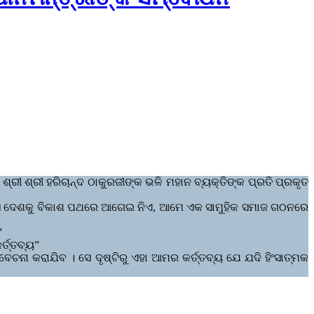
୍ରୀ ହରିଚାନ୍ଦ ଠାକୁରଜୀଙ୍କ ଭଳି ମହାନ ବ୍ୟକ୍ତିଙ୍କ ପ୍ରତି ପ୍ରକୃତ
ୟାସ ଦେଶକୁ ବିକାଶ ପଥରେ ଆଗେଇ ନିଏ, ଆମେ ଏକ ସାମୁହିକ ସମାଜ ଗଠନରେ
”
୍ତ୍ତବ୍ୟ”
େଚନା କରାଯିବ । ସେ ଦୃଷ୍ଟିରୁ ଏହା ଆମର କର୍ତ୍ତବ୍ୟ ଯେ ଯଦି ହିଂସାତ୍ମକ