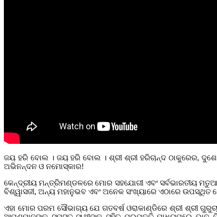
ଜୟ ହରି ବୋଲ । ଜୟ ହରି ବୋଲ । ଶ୍ରୀ ଶ୍ରୀ ହରିଚାନ୍ଦ ଠାକୁରେର, ଦୁ
ଅଭିନନ୍ଦନ ଓ ନମୋସ୍କାର!
କେନ୍ଦ୍ରୀୟ ମନ୍ତ୍ରିମଣ୍ଡଳରେ ମୋର ସହଯୋଗୀ ଏବଂ ସର୍ବଭାରତୀୟ ମତୁଆ ମହାସଂ
ବିଶ୍ୱାସଜୀ, ଅନ୍ୟ ମହାନୁଭବ ଏବଂ ଅନେକ ସଂଖ୍ୟାରେ ଏଠାରେ ଉପସ୍ଥିତ
ଏହା ମୋର ପରମ ସୌଭାଗ୍ୟ ଯେ ଗତବର୍ଷ ଓରାକାଣ୍ଡିରେ ଶ୍ରୀ ଶ୍ରୀ ଗୁରୁଚ
ଆପଣମାନଙ୍କ ସମସ୍ତ ସାଥୀଙ୍କ ସହିତ ପ୍ରଯୁକ୍ତି ମାଧ୍ୟମରେ ଭାବ ବି