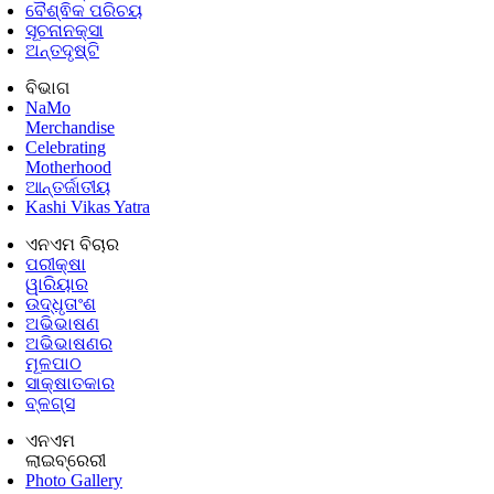
ବୈଶ୍ଵିକ ପରିଚୟ
ସୂଚନାନକ୍ସା
ଅନ୍ତଦୃଷ୍ଟି
ବିଭାଗ
NaMo
Merchandise
Celebrating
Motherhood
ଆନ୍ତର୍ଜାତୀୟ
Kashi Vikas Yatra
ଏନଏମ ବିଚାର
ପରୀକ୍ଷା
ୱାରିୟାର
ଉଦ୍ଧୃତାଂଶ
ଅଭିଭାଷଣ
ଅଭିଭାଷଣର
ମୂଳପାଠ
ସାକ୍ଷାତକାର
ବ୍ଳଗ୍ସ
ଏନଏମ
ଲାଇବ୍ରେରୀ
Photo Gallery