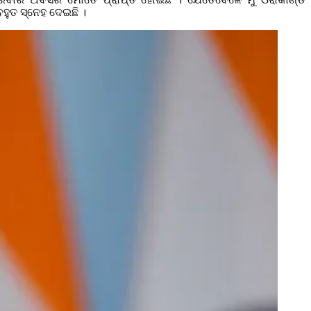
ବହୁତ ସ୍ନେହ ଦେଇଛି ।