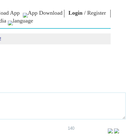
oad App
Login
/
Register
dia
!
ଚାର
ଏନଏମ
କନେକ୍ଟ
ଲାଇବ୍ରେରୀ
ାରିୟାର
ପ୍ରଧାନମନ୍ତ୍ରୀଙ୍କୁ
ଲେଖନ୍ତୁ
Photo Gallery
ରାଷ୍ଟ୍ରର ସେବା
ଇ-ବୁକ୍ସ
କରନ୍ତୁ
ର
କବି ଏବଂ ଲେଖକ
Contact Us
ଇ-ଗ୍ରୀଟିଙ୍ଗସ
ର
ଷ୍ଟଲୱାର୍ଟ
Photo Booth