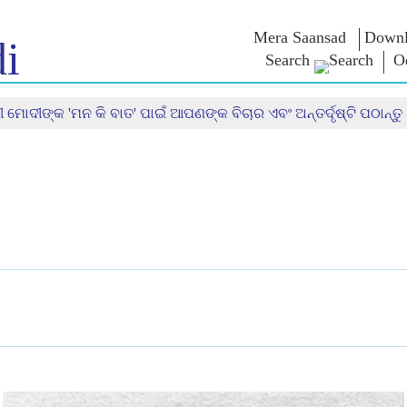
Mera Saansad
Downl
i
Search
O
 ମୋଦୀଙ୍କ 'ମନ କି ବାତ' ପାଇଁ ଆପଣଙ୍କ ବିଚାର ଏବଂ ଅନ୍ତର୍ଦୃଷ୍ଟି ପଠାନ୍ତୁ 
 ଇନ
ଶାସନ
ବିଭାଗ
ଏନଏମ ବି
ାତ
ଶାସନ ପ୍ରତିମାନ
NaMo Merchandise
ପରୀକ୍ଷା ୱ
୍ଷ ଦେଖନ୍ତୁ
ବୈଶ୍ଵିକ ପରିଚୟ
Celebrating
ଉଦ୍ଧୃତାଂଶ
Motherhood
ସୂଚନାନକ୍ସା
ଅଭିଭାଷଣ
ଆନ୍ତର୍ଜାତୀୟ
ଅନ୍ତଦୃଷ୍ଟି
ଅଭିଭାଷଣ
Kashi Vikas Yatra
ମୂଳପାଠ
ସାକ୍ଷାତକା
ବ୍ଳଗ୍ସ