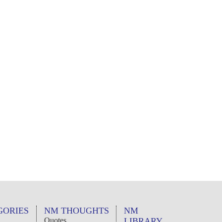
GORIES
NM THOUGHTS
NM
Quotes
LIBRARY