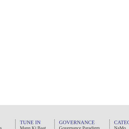
TUNE IN
GOVERNANCE
CATE
s
Mann Ki Baat
Governance Paradigm
NaMo