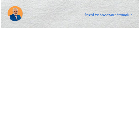
Posted via www.narendramodi.in