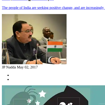
The people of India are seeking positive change, and are increasingly
JP Nadda
May 02, 2017