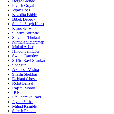
Borge Brende
Piyush Goyal
Vijay Goel
Nivedita Bhide
Bibek Debroy
Shuchi Singh Kalra
Klaus Schwab
Supriya Shrinate
Shivnath Thukral
Nirmala Sitharaman
Mukul Asher
Hindol Sengupta
Swami Ramdev
Sri Sri Ravi Shankar
Sadhguru
Akhilesh Mishra
Shashi Shekhar
Debjani Ghosh
Rohit Bansal
Rajeev Mantri
JP Nadda
Dr. Shamika Ravi
Jayant Sinha
Milind Kamble
Suresh Prabhu