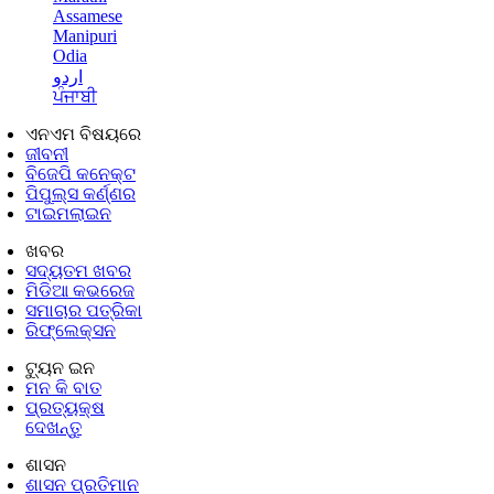
Assamese
Manipuri
Odia
اردو
ਪੰਜਾਬੀ
ଏନଏମ ବିଷୟରେ
ଜୀବନୀ
ବିଜେପି କନେକ୍ଟ
ପିପୁଲ୍ସ କର୍ଣ୍ଣର
ଟାଇମଲାଇନ
ଖବର
ସଦ୍ୟତମ ଖବର
ମିଡିଆ କଭରେଜ
ସମାଚାର ପତ୍ରିକା
ରିଫ୍ଲେକ୍ସନ
ଟ୍ୟୁନ ଇନ
ମନ କି ବାତ
ପ୍ରତ୍ୟକ୍ଷ
ଦେଖନ୍ତୁ
ଶାସନ
ଶାସନ ପ୍ରତିମାନ