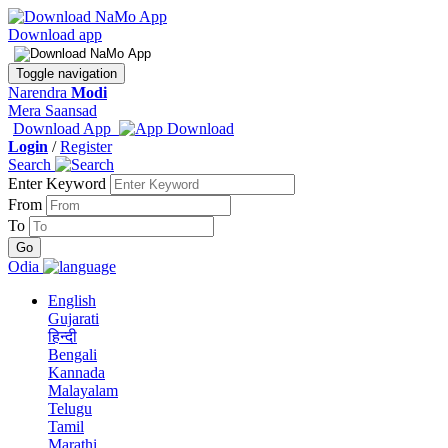
Download app
Toggle navigation
Narendra
Modi
Mera Saansad
Download App
Login
/
Register
Search
Enter Keyword
From
To
Odia
English
Gujarati
हिन्दी
Bengali
Kannada
Malayalam
Telugu
Tamil
Marathi