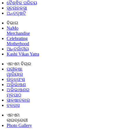
ବୈଶ୍ଵିକ ପରିଚୟ
ସୂଚନାନକ୍ସା
ଅନ୍ତଦୃଷ୍ଟି
ବିଭାଗ
NaMo
Merchandise
Celebrating
Motherhood
ଆନ୍ତର୍ଜାତୀୟ
Kashi Vikas Yatra
ଏନଏମ ବିଚାର
ପରୀକ୍ଷା
ୱାରିୟାର
ଉଦ୍ଧୃତାଂଶ
ଅଭିଭାଷଣ
ଅଭିଭାଷଣର
ମୂଳପାଠ
ସାକ୍ଷାତକାର
ବ୍ଳଗ୍ସ
ଏନଏମ
ଲାଇବ୍ରେରୀ
Photo Gallery