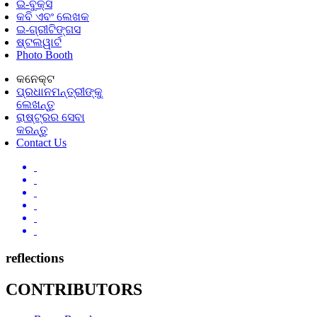
ଇ-ବୁକ୍ସ
କବି ଏବଂ ଲେଖକ
ଇ-ଗ୍ରୀଟିଙ୍ଗସ
ଷ୍ଟଲୱାର୍ଟ
Photo Booth
କନେକ୍ଟ
ପ୍ରଧାନମନ୍ତ୍ରୀଙ୍କୁ
ଲେଖନ୍ତୁ
ରାଷ୍ଟ୍ରର ସେବା
କରନ୍ତୁ
Contact Us
reflections
CONTRIBUTORS