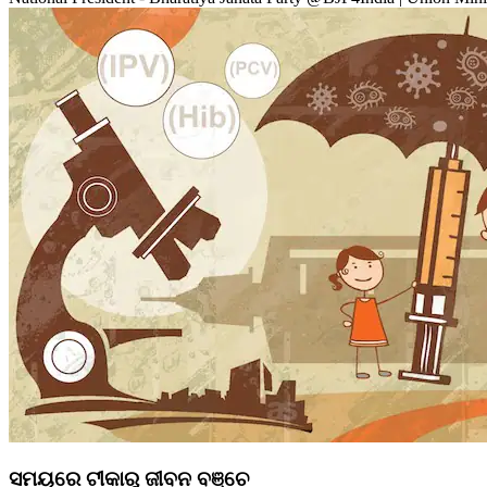
ସମୟରେ ଟୀକାରୁ ଜୀବନ ବଞ୍ଚେ