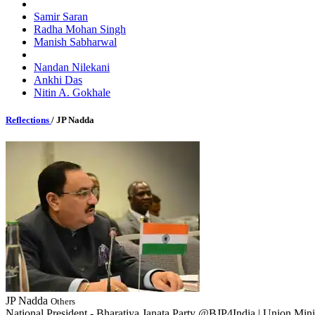
Samir Saran
Radha Mohan Singh
Manish Sabharwal
Nandan Nilekani
Ankhi Das
Nitin A. Gokhale
Reflections
/ JP Nadda
JP Nadda
Others
National President - Bharatiya Janata Party @BJP4India | Union Minis