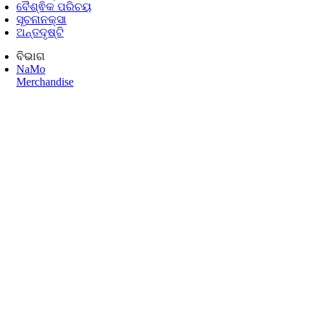
ବୈଶ୍ଵିକ ପରିଚୟ
ସୂଚନାନକ୍ସା
ଅନ୍ତଦୃଷ୍ଟି
ବିଭାଗ
NaMo
Merchandise
Celebrating
Motherhood
ଆନ୍ତର୍ଜାତୀୟ
Kashi Vikas Yatra
ଏନଏମ ବିଚାର
ପରୀକ୍ଷା
ୱାରିୟାର
ଉଦ୍ଧୃତାଂଶ
ଅଭିଭାଷଣ
ଅଭିଭାଷଣର
ମୂଳପାଠ
ସାକ୍ଷାତକାର
ବ୍ଳଗ୍ସ
ଏନଏମ
ଲାଇବ୍ରେରୀ
Photo Gallery