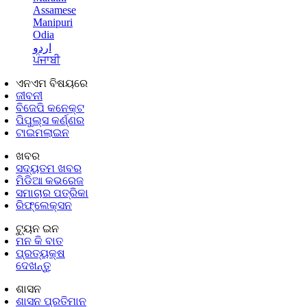
Assamese
Manipuri
Odia
اردو
ਪੰਜਾਬੀ
ଏନଏମ ବିଷୟରେ
ଜୀବନୀ
ବିଜେପି କନେକ୍ଟ
ପିପୁଲ୍ସ କର୍ଣ୍ଣର
ଟାଇମଲାଇନ
ଖବର
ସଦ୍ୟତମ ଖବର
ମିଡିଆ କଭରେଜ
ସମାଚାର ପତ୍ରିକା
ରିଫ୍ଲେକ୍ସନ
ଟ୍ୟୁନ ଇନ
ମନ କି ବାତ
ପ୍ରତ୍ୟକ୍ଷ
ଦେଖନ୍ତୁ
ଶାସନ
ଶାସନ ପ୍ରତିମାନ