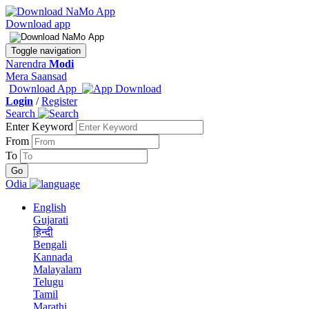
Download app
Toggle navigation
Narendra
Modi
Mera Saansad
Download App
Login
/
Register
Search
Enter Keyword
From
To
Odia
English
Gujarati
हिन्दी
Bengali
Kannada
Malayalam
Telugu
Tamil
Marathi