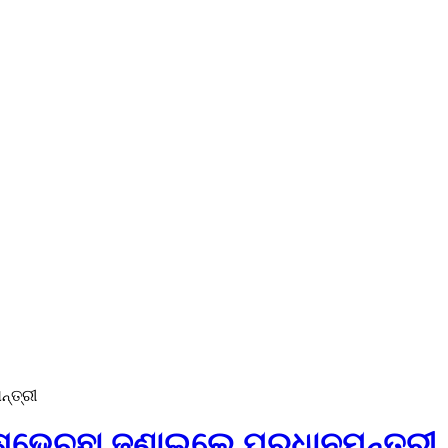
୍ତ୍ରୀ
ୁଭେଚ୍ଛା ଜଣାଇଲେ ପ୍ରଧାନମନ୍ତ୍ରୀ