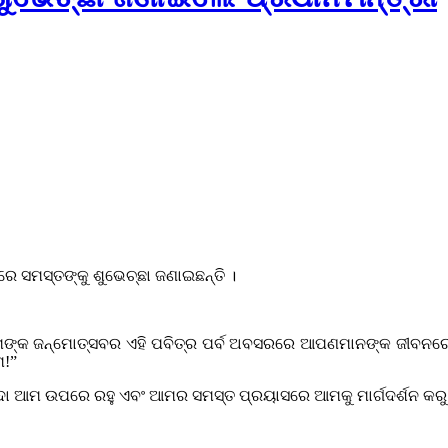
େ ସମସ୍ତଙ୍କୁ ଶୁଭେଚ୍ଛା ଜଣାଇଛନ୍ତି ।
ାମଙ୍କ ଜନ୍ମୋତ୍ସବର ଏହି ପବିତ୍ର ପର୍ବ ଅବସରରେ ଆପଣମାନଙ୍କ ଜୀବନରେ 
ମ!”
ର୍ବଦା ଆମ ଉପରେ ରହୁ ଏବଂ ଆମର ସମସ୍ତ ପ୍ରୟାସରେ ଆମକୁ ମାର୍ଗଦର୍ଶନ କରୁ