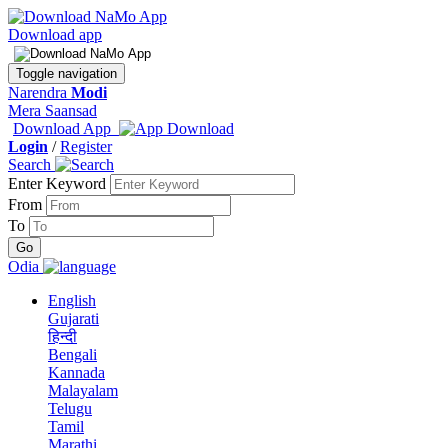
Download app
Toggle navigation
Narendra
Modi
Mera Saansad
Download App
Login
/
Register
Search
Enter Keyword
From
To
Odia
English
Gujarati
हिन्दी
Bengali
Kannada
Malayalam
Telugu
Tamil
Marathi