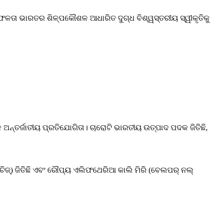
ସଫଳତା ଭାରତର ଶିଳ୍ପକୌଶଳ ଆଧାରିତ ଦୁଗ୍ଧ ବିଶ୍ୱସ୍ତରୀୟ ସ୍ୱୀକୃତିକୁ
ଅନ୍ତର୍ଜାତୀୟ ପ୍ରତିଯୋଗିତା। ଚାରୋଟି ଭାରତୀୟ ଉତ୍ପାଦ ପଦକ ଜିତିଛି,
େ ଚିଜ୍) ଜିତିଛି ଏବଂ ରୌପ୍ୟ ଏଲିଫଥେରିଆ କାଲି ମିରି (ବେଲପର୍ ନଲ୍