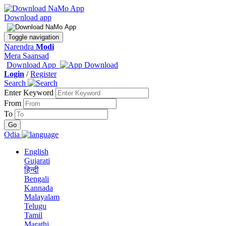
Download app
Toggle navigation
Narendra
Modi
Mera Saansad
Download App
Login
/
Register
Search
Enter Keyword
From
To
Odia
English
Gujarati
हिन्दी
Bengali
Kannada
Malayalam
Telugu
Tamil
Marathi