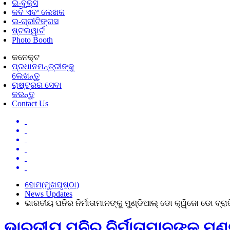
ଇ-ବୁକ୍ସ
କବି ଏବଂ ଲେଖକ
ଇ-ଗ୍ରୀଟିଙ୍ଗସ
ଷ୍ଟଲୱାର୍ଟ
Photo Booth
କନେକ୍ଟ
ପ୍ରଧାନମନ୍ତ୍ରୀଙ୍କୁ
ଲେଖନ୍ତୁ
ରାଷ୍ଟ୍ରର ସେବା
କରନ୍ତୁ
Contact Us
ହୋମ(ମୁଖପୃଷ୍ଠା)
News Updates
ଭାରତୀୟ ପନିର ନିର୍ମାତାମାନଙ୍କୁ ମୁଣ୍ଡିଆଲ୍ ଡୋ କ୍ୱିଜୋ ଡୋ 
ଭାରତୀୟ ପନିର ନିର୍ମାତାମାନଙ୍କୁ 