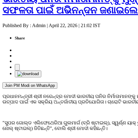
ସଫଳତା ପାଇଁ ଅଭିନନ୍ଦନ ଜଣାଇଲେ 
Published By : Admin | April 22, 2026 | 21:02 IST
Share
Join PM Modi on WhatsApp
ପ୍ରଧାନମନ୍ତ୍ରୀ ଶ୍ରୀ ନରେନ୍ଦ୍ର ମୋଦୀ ଭାରତୀୟ ପନିର ନିର୍ମାତାମାନଙ
ଉତ୍ପାଦ ପାଇଁ ଏକ ସକ୍ରିୟ ଅନ୍ତର୍ଜାତୀୟ ପ୍ରତିଯୋଗିତା। ଚାରୋଟି ଭାରତୀୟ 
"ସୁପର ଗୋଲ୍ଡ ଏଲିଫେଥେରିଆ ଗୁଲମାର୍ଗ (ବ୍ରି ଷ୍ଟାଇଲ୍), ସ୍ୱର୍ଣ୍ଣ ୟାକ୍
ନୋଲ୍ ଷ୍ଟାଇଲ୍) ଜିତିଛନ୍ତି", ବୋଲି ଶ୍ରୀ ମୋଦୀ କହିଛନ୍ତି।