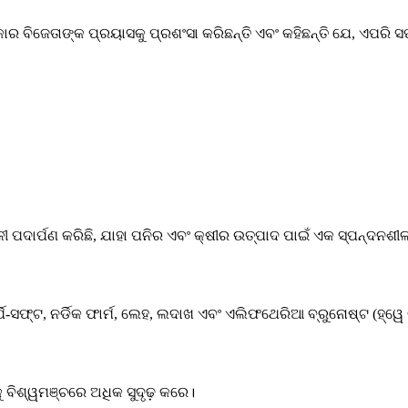
ର ବିଜେତାଙ୍କ ପ୍ରୟାସକୁ ପ୍ରଶଂସା କରିଛନ୍ତି ଏବଂ କହିଛନ୍ତି ଯେ, ଏପରି 
ପଦାର୍ପଣ କରିଛି, ଯାହା ପନିର ଏବଂ କ୍ଷୀର ଉତ୍ପାଦ ପାଇଁ ଏକ ସ୍ପନ୍ଦନଶୀଳ 
ର୍ପି-ସଫ୍ଟ, ନର୍ଡିକ ଫାର୍ମ, ଲେହ, ଲଦାଖ ଏବଂ ଏଲିଫଥେରିଆ ବ୍ରୁନୋଷ୍ଟ (ହ୍ୱ
 ବିଶ୍ୱମଞ୍ଚରେ ଅଧିକ ସୁଦୃଢ଼ କରେ।