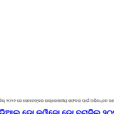
ବ୍ରାଜିଲ୍ ୨୦୨୬ ରେ ସେମାନଙ୍କର ଉଲ୍ଲେଖନୀୟ ସଫଳତା ପାଇଁ ଅଭିନନ୍ଦନ ଜ
ମୁଣ୍ଡିଆଲ୍ ଡୋ କ୍ୱିଜୋ ଡୋ ବ୍ରାଜିଲ