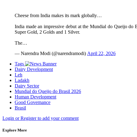
Cheese from India makes its mark globally…
India made an impressive debut at the Mundial do Queijo do Br
Super Gold, 2 Golds and 1 Silver.
The…
— Narendra Modi (@narendramodi)
April 22, 2026
Tags
Dairy Development
Leh
Ladakh
Dairy Sector
Mundial do Queijo do Brasil 2026
Human Development
Good Governance
Brasil
Login or Register to add your comment
Explore More