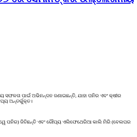
ୟ ସଫଳତା ପାଇଁ ଅଭିନନ୍ଦନ ଜଣାଇଛନ୍ତି, ଯାହା ପନିର ଏବଂ କ୍ଷୀର
୍ୟ ଅନ୍ତର୍ଭୁକ୍ତ।
 (ହ୍ୱେ ପନିର) ଜିତିଛନ୍ତି ଏବଂ ରୌପ୍ୟ ଏଲିଫେଥେରିଆ କାଲି ମିରି (ବେଲପର