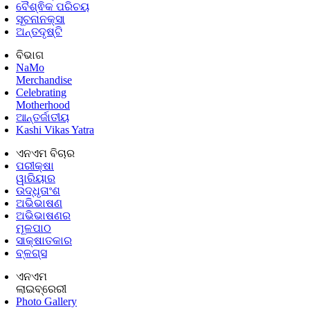
ବୈଶ୍ଵିକ ପରିଚୟ
ସୂଚନାନକ୍ସା
ଅନ୍ତଦୃଷ୍ଟି
ବିଭାଗ
NaMo
Merchandise
Celebrating
Motherhood
ଆନ୍ତର୍ଜାତୀୟ
Kashi Vikas Yatra
ଏନଏମ ବିଚାର
ପରୀକ୍ଷା
ୱାରିୟାର
ଉଦ୍ଧୃତାଂଶ
ଅଭିଭାଷଣ
ଅଭିଭାଷଣର
ମୂଳପାଠ
ସାକ୍ଷାତକାର
ବ୍ଳଗ୍ସ
ଏନଏମ
ଲାଇବ୍ରେରୀ
Photo Gallery