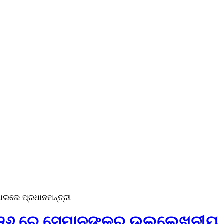
ଣାଇଲେ ପ୍ରଧାନମନ୍ତ୍ରୀ
୍ ୨୦୨୬ ରେ ସେମାନଙ୍କର ଉଲ୍ଲେଖନୀୟ