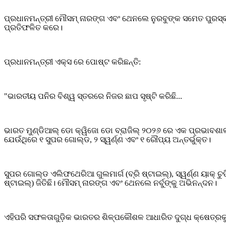
ପ୍ରଧାନମନ୍ତ୍ରୀ ମୌସମ୍ ନାରଙ୍ଗ ଏବଂ ଥେନଲେ ନୁରବୁଙ୍କ ସମେତ ପୁରସ୍କା
ପ୍ରତିଫଳିତ କରେ।
ପ୍ରଧାନମନ୍ତ୍ରୀ ଏକ୍ସ ରେ ପୋଷ୍ଟ କରିଛନ୍ତି:
"ଭାରତୀୟ ପନିର ବିଶ୍ୱ ସ୍ତରରେ ନିଜର ଛାପ ସୃଷ୍ଟି କରିଛି...
ଭାରତ ମୁଣ୍ଡିଆଲ୍ ଡୋ କ୍ୱିଜୋ ଡୋ ବ୍ରାଜିଲ୍ ୨୦୨୬ ରେ ଏକ ପ୍ରଭାବଶାଳୀ 
ଯେଉଁଥିରେ ୧ ସୁପର ଗୋଲ୍ଡ, ୨ ସ୍ୱର୍ଣ୍ଣ ଏବଂ ୧ ରୌପ୍ୟ ଅନ୍ତର୍ଭୁକ୍ତ।
ସୁପର ଗୋଲ୍ଡ ଏଲିଫଥେରିଆ ଗୁଲମାର୍ଗ (ବ୍ରି ଷ୍ଟାଇଲ୍), ସ୍ୱର୍ଣ୍ଣ ୟାକ୍ ଚୁ
ଷ୍ଟାଇଲ୍) ଜିତିଛି। ମୌସମ୍ ନାରଙ୍ଗ ଏବଂ ଥେନଲେ ନର୍ବୁଙ୍କୁ ଅଭିନନ୍ଦନ।
ଏହିପରି ସଫଳତାଗୁଡ଼ିକ ଭାରତର ଶିଳ୍ପକୌଶଳ ଆଧାରିତ ଦୁଗ୍ଧ କ୍ଷେତ୍ରକୁ