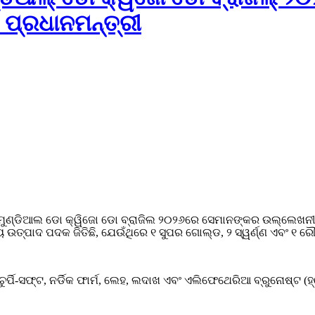
ପ୍ରଧାନମନ୍ତ୍ରୀ
୍କୁ ମୁଣ୍ଡିଆଲ ଡୋ କ୍ୱିଜୋ ଡୋ ବ୍ରାଜିଲ ୨୦୨୬ରେ ସେମାନଙ୍କର ଉଲ୍ଲେଖନୀ
ଉତ୍ପାଦ ପଦକ ଜିତିଛି, ଯେଉଁଥିରେ ୧ ସୁପର ଗୋଲ୍ଡ, ୨ ସ୍ୱର୍ଣ୍ଣ ଏବଂ ୧ ରୌପ
 ଚୁର୍ପି-ସଫ୍ଟ, ନର୍ଡିକ ଫାର୍ମ, ଲେହ, ଲଦାଖ ଏବଂ ଏଲିଫେଥେରିଆ ବ୍ରୁନୋଷ୍ଟ