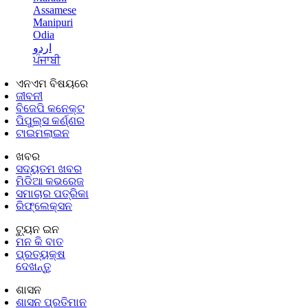
Assamese
Manipuri
Odia
اردو
ਪੰਜਾਬੀ
ଏନଏମ ବିଷୟରେ
ଜୀବନୀ
ବିଜେପି କନେକ୍ଟ
ପିପୁଲ୍ସ କର୍ଣ୍ଣର
ଟାଇମଲାଇନ
ଖବର
ସଦ୍ୟତମ ଖବର
ମିଡିଆ କଭରେଜ
ସମାଚାର ପତ୍ରିକା
ରିଫ୍ଲେକ୍ସନ
ଟ୍ୟୁନ ଇନ
ମନ କି ବାତ
ପ୍ରତ୍ୟକ୍ଷ
ଦେଖନ୍ତୁ
ଶାସନ
ଶାସନ ପ୍ରତିମାନ