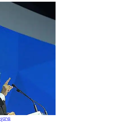
ଧୃତାଂଶ