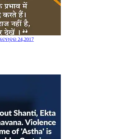
ପ୍ଟେମ୍ବର 24,2017