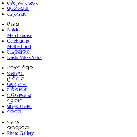
ବୈଶ୍ଵିକ ପରିଚୟ
ସୂଚନାନକ୍ସା
ଅନ୍ତଦୃଷ୍ଟି
ବିଭାଗ
NaMo
Merchandise
Celebrating
Motherhood
ଆନ୍ତର୍ଜାତୀୟ
Kashi Vikas Yatra
ଏନଏମ ବିଚାର
ପରୀକ୍ଷା
ୱାରିୟାର
ଉଦ୍ଧୃତାଂଶ
ଅଭିଭାଷଣ
ଅଭିଭାଷଣର
ମୂଳପାଠ
ସାକ୍ଷାତକାର
ବ୍ଳଗ୍ସ
ଏନଏମ
ଲାଇବ୍ରେରୀ
Photo Gallery