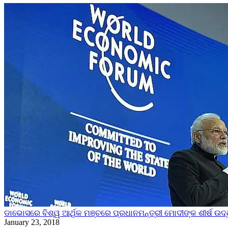
ଡାଭୋସରେ ବିଶ୍ୱ ଆର୍ଥିକ ମଞ୍ଚରେ ପ୍ରଧାନମନ୍ତ୍ରୀ ମୋଦୀଙ୍କ ଶୀର୍ଷ ଉଦ୍
January 23, 2018