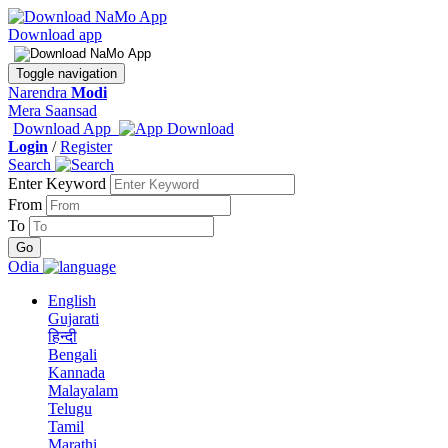
Download app
Toggle navigation
Narendra
Modi
Mera Saansad
Download App
Login
/
Register
Search
Enter Keyword
From
To
Odia
English
Gujarati
हिन्दी
Bengali
Kannada
Malayalam
Telugu
Tamil
Marathi