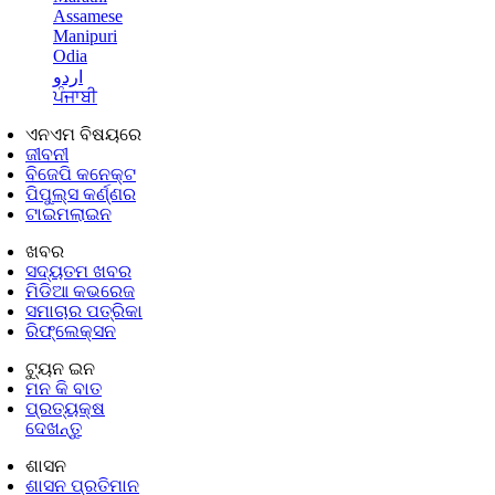
Assamese
Manipuri
Odia
اردو
ਪੰਜਾਬੀ
ଏନଏମ ବିଷୟରେ
ଜୀବନୀ
ବିଜେପି କନେକ୍ଟ
ପିପୁଲ୍ସ କର୍ଣ୍ଣର
ଟାଇମଲାଇନ
ଖବର
ସଦ୍ୟତମ ଖବର
ମିଡିଆ କଭରେଜ
ସମାଚାର ପତ୍ରିକା
ରିଫ୍ଲେକ୍ସନ
ଟ୍ୟୁନ ଇନ
ମନ କି ବାତ
ପ୍ରତ୍ୟକ୍ଷ
ଦେଖନ୍ତୁ
ଶାସନ
ଶାସନ ପ୍ରତିମାନ