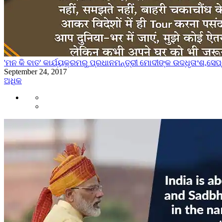
'ମନ କି ବାତ' କାର୍ଯ୍ୟକ୍ରମରୁ ପ୍ରଧାନମନ୍ତ୍ରୀ ମୋଦୀଙ୍କ ଉଦ୍ଧୃତାଂଶ,ସେ
September 24, 2017
ଅଧିକ