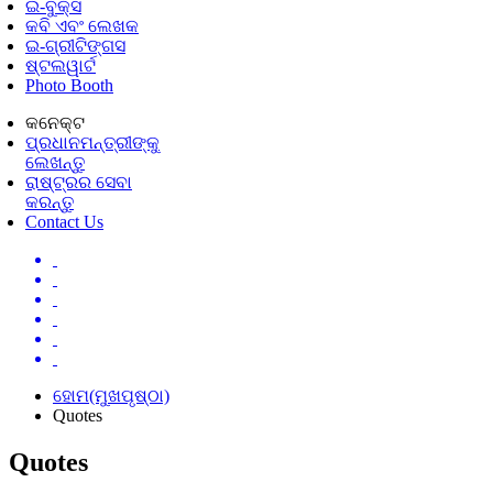
ଇ-ବୁକ୍ସ
କବି ଏବଂ ଲେଖକ
ଇ-ଗ୍ରୀଟିଙ୍ଗସ
ଷ୍ଟଲୱାର୍ଟ
Photo Booth
କନେକ୍ଟ
ପ୍ରଧାନମନ୍ତ୍ରୀଙ୍କୁ
ଲେଖନ୍ତୁ
ରାଷ୍ଟ୍ରର ସେବା
କରନ୍ତୁ
Contact Us
ହୋମ(ମୁଖପୃଷ୍ଠା)
Quotes
Quotes