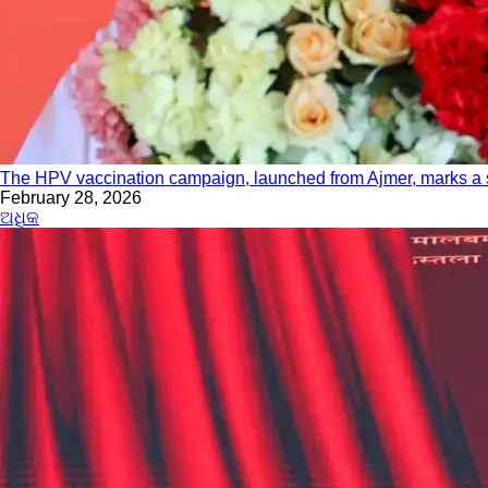
The HPV vaccination campaign, launched from Ajmer, marks a s
February 28, 2026
ଅଧିକ