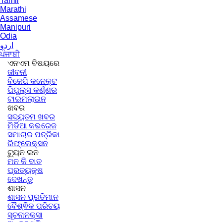
Tamil
Marathi
Assamese
Manipuri
Odia
اردو
ਪੰਜਾਬੀ
ଏନଏମ ବିଷୟରେ
ଜୀବନୀ
ବିଜେପି କନେକ୍ଟ
ପିପୁଲ୍ସ କର୍ଣ୍ଣର
ଟାଇମଲାଇନ
ଖବର
ସଦ୍ୟତମ ଖବର
ମିଡିଆ କଭରେଜ
ସମାଚାର ପତ୍ରିକା
ରିଫ୍ଲେକ୍ସନ
ଟ୍ୟୁନ ଇନ
ମନ କି ବାତ
ପ୍ରତ୍ୟକ୍ଷ
ଦେଖନ୍ତୁ
ଶାସନ
ଶାସନ ପ୍ରତିମାନ
ବୈଶ୍ଵିକ ପରିଚୟ
ସୂଚନାନକ୍ସା