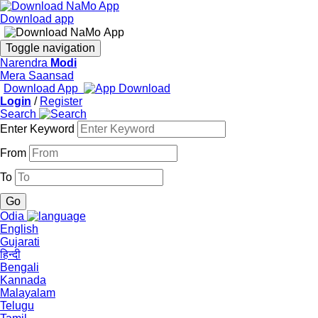
Download app
Toggle navigation
Narendra
Modi
Mera Saansad
Download App
Login
/
Register
Search
Enter Keyword
From
To
Odia
English
Gujarati
हिन्दी
Bengali
Kannada
Malayalam
Telugu