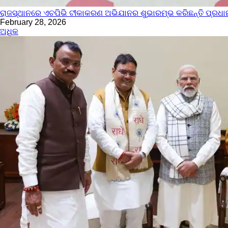
ରାଜସ୍ଥାନରେ ଏଚପିଭି ଟୀକାକରଣ ଅଭିଯାନର ଶୁଭାରମ୍ଭ କରିଛନ୍ତି ପ୍ରଧାନ
February 28, 2026
ଅଧିକ