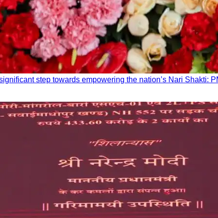
ignificant step towards empowering the nation’s Nari Shakti: 