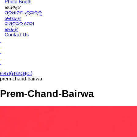
Photo Booth
କନେକ୍ଟ
ପ୍ରଧାନମନ୍ତ୍ରୀଙ୍କୁ
ଲେଖନ୍ତୁ
ରାଷ୍ଟ୍ରର ସେବା
କରନ୍ତୁ
Contact Us
ହୋମ(ମୁଖପୃଷ୍ଠା)
prem-chand-bairwa
Prem-Chand-Bairwa