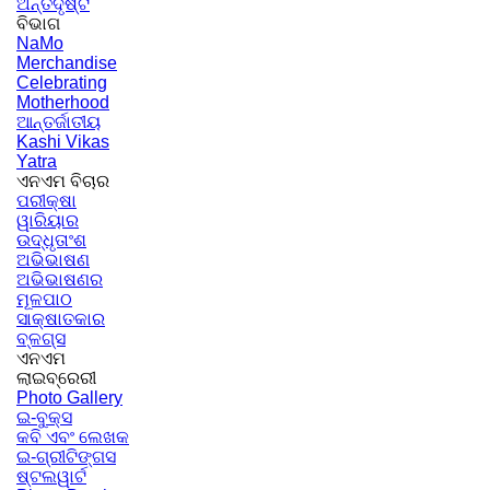
ଅନ୍ତଦୃଷ୍ଟି
ବିଭାଗ
NaMo
Merchandise
Celebrating
Motherhood
ଆନ୍ତର୍ଜାତୀୟ
Kashi Vikas
Yatra
ଏନଏମ ବିଚାର
ପରୀକ୍ଷା
ୱାରିୟାର
ଉଦ୍ଧୃତାଂଶ
ଅଭିଭାଷଣ
ଅଭିଭାଷଣର
ମୂଳପାଠ
ସାକ୍ଷାତକାର
ବ୍ଳଗ୍ସ
ଏନଏମ
ଲାଇବ୍ରେରୀ
Photo Gallery
ଇ-ବୁକ୍ସ
କବି ଏବଂ ଲେଖକ
ଇ-ଗ୍ରୀଟିଙ୍ଗସ
ଷ୍ଟଲୱାର୍ଟ