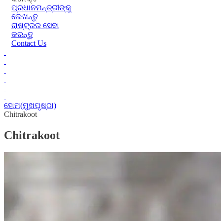
ପ୍ରଧାନମନ୍ତ୍ରୀଙ୍କୁ
ଲେଖନ୍ତୁ
ରାଷ୍ଟ୍ରର ସେବା
କରନ୍ତୁ
Contact Us
ହୋମ(ମୁଖପୃଷ୍ଠା)
Chitrakoot
Chitrakoot