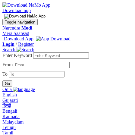
Download app
Toggle navigation
Narendra
Modi
Mera Saansad
Download App
Login
/
Register
Search
Enter Keyword
From
To
Odia
English
Gujarati
हिन्दी
Bengali
Kannada
Malayalam
Telugu
Tamil