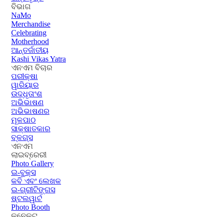
ବିଭାଗ
NaMo
Merchandise
Celebrating
Motherhood
ଆନ୍ତର୍ଜାତୀୟ
Kashi Vikas Yatra
ଏନଏମ ବିଚାର
ପରୀକ୍ଷା
ୱାରିୟାର
ଉଦ୍ଧୃତାଂଶ
ଅଭିଭାଷଣ
ଅଭିଭାଷଣର
ମୂଳପାଠ
ସାକ୍ଷାତକାର
ବ୍ଳଗ୍ସ
ଏନଏମ
ଲାଇବ୍ରେରୀ
Photo Gallery
ଇ-ବୁକ୍ସ
କବି ଏବଂ ଲେଖକ
ଇ-ଗ୍ରୀଟିଙ୍ଗସ
ଷ୍ଟଲୱାର୍ଟ
Photo Booth
କନେକ୍ଟ