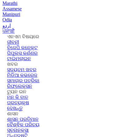
Marathi
Assamese
Manipuri
Odia
اردو
ਪੰਜਾਬੀ
ଏନଏମ ବିଷୟରେ
ଜୀବନୀ
ବିଜେପି କନେକ୍ଟ
ପିପୁଲ୍ସ କର୍ଣ୍ଣର
ଟାଇମଲାଇନ
ଖବର
ସଦ୍ୟତମ ଖବର
ମିଡିଆ କଭରେଜ
ସମାଚାର ପତ୍ରିକା
ରିଫ୍ଲେକ୍ସନ
ଟ୍ୟୁନ ଇନ
ମନ କି ବାତ
ପ୍ରତ୍ୟକ୍ଷ
ଦେଖନ୍ତୁ
ଶାସନ
ଶାସନ ପ୍ରତିମାନ
ବୈଶ୍ଵିକ ପରିଚୟ
ସୂଚନାନକ୍ସା
ଅନ୍ତଦୃଷ୍ଟି