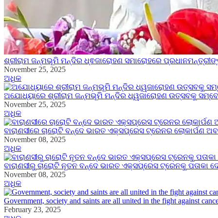
ଶ୍ରୀରାମ ଜନ୍ମଭୂମି ମନ୍ଦିର ଧ୍ଵଜାରୋହଣ ସମାରୋହରେ ପ୍ରଧାନମନ୍ତ୍ରୀ
November 25, 2025
ଅଧିକ
ଅଯୋଧ୍ୟାରେ ଶ୍ରୀରାମ ଜନ୍ମଭୂମି ମନ୍ଦିର ଧ୍ୱଜାରୋହଣ ଉତ୍ସବକୁ ସମ୍ବୋ
November 25, 2025
ଅଧିକ
ବାରାଣସୀରେ ଚାରୋଟି ବନ୍ଦେ ଭାରତ ଏକ୍ସପ୍ରେସ ଟ୍ରେନର ଲୋକାର୍ପଣ ଅ
November 08, 2025
ଅଧିକ
ବାରାଣସୀରୁ ଚାରୋଟି ନୂତନ ବନ୍ଦେ ଭାରତ ଏକ୍ସପ୍ରେସ ଟ୍ରେନକୁ ପତାକା 
November 08, 2025
ଅଧିକ
Government, society and saints are all united in the fight against c
February 23, 2025