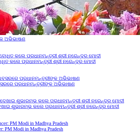
ଙ୍କ ଅଭିଭାଷଣ
ଧିତ କଲେ ପ୍ରଧାନମନ୍ତ୍ରୀ ଶ୍ରୀ ନରେନ୍ଦ୍ର ମୋଦୀ
ବସରରେ ପ୍ରଧାନମନ୍ତ୍ରୀଙ୍କ ଅଭିଭାଷଣ
ଦେଖାଇ ଶୁଭାରମ୍ଭ କଲେ ପ୍ରଧାନମନ୍ତ୍ରୀ ଶ୍ରୀ ନରେନ୍ଦ୍ର ମୋଦୀ
ancer: PM Modi in Madhya Pradesh