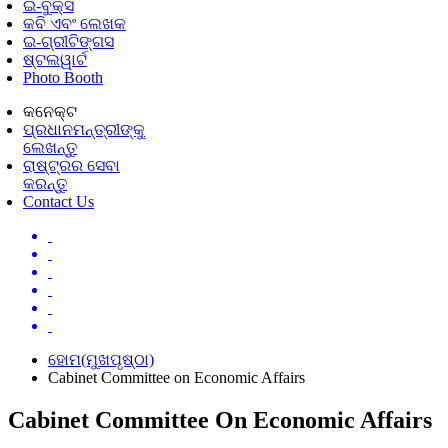
ଇ-ବୁକ୍ସ
କବି ଏବଂ ଲେଖକ
ଇ-ଗ୍ରୀଟିଙ୍ଗସ
ଷ୍ଟଲୱାର୍ଟ
Photo Booth
କନେକ୍ଟ
ପ୍ରଧାନମନ୍ତ୍ରୀଙ୍କୁ
ଲେଖନ୍ତୁ
ରାଷ୍ଟ୍ରର ସେବା
କରନ୍ତୁ
Contact Us
ହୋମ(ମୁଖପୃଷ୍ଠା)
Cabinet Committee on Economic Affairs
Cabinet Committee On Economic Affairs