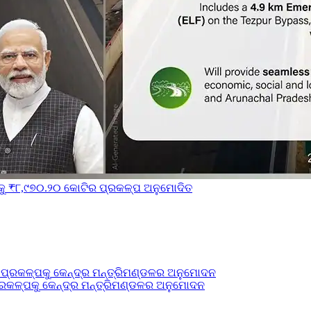
ାକୁ ₹୮,୯୭୦.୨୦ କୋଟିର ପ୍ରକଳ୍ପ ଅନୁମୋଦିତ
ପ୍ରକଳ୍ପକୁ କେନ୍ଦ୍ର ମନ୍ତ୍ରିମଣ୍ଡଳର ଅନୁମୋଦନ