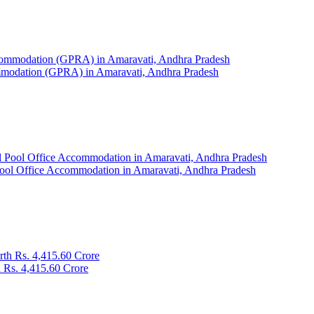
commodation (GPRA) in Amaravati, Andhra Pradesh
Pool Office Accommodation in Amaravati, Andhra Pradesh
 Rs. 4,415.60 Crore