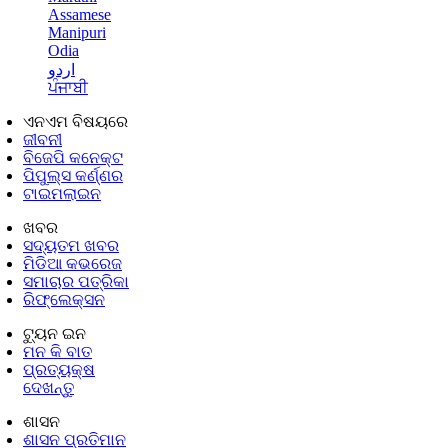
Assamese
Manipuri
Odia
اردو
ਪੰਜਾਬੀ
ଏନଏମ ବିଷୟରେ
ଜୀବନୀ
ବିଜେପି କନେକ୍ଟ
ପିପୁଲ୍ସ କର୍ଣ୍ଣର
ଟାଇମଲାଇନ
ଖବର
ସଦ୍ୟତମ ଖବର
ମିଡିଆ କଭରେଜ
ସମାଚାର ପତ୍ରିକା
ରିଫ୍ଲେକ୍ସନ
ଟ୍ୟୁନ ଇନ
ମନ କି ବାତ
ପ୍ରତ୍ୟକ୍ଷ
ଦେଖନ୍ତୁ
ଶାସନ
ଶାସନ ପ୍ରତିମାନ