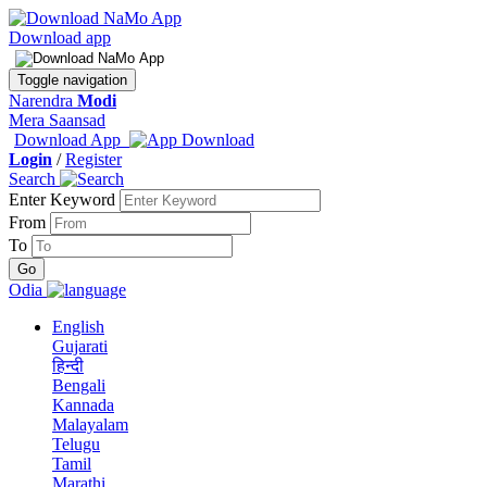
Download app
Toggle navigation
Narendra
Modi
Mera Saansad
Download App
Login
/
Register
Search
Enter Keyword
From
To
Odia
English
Gujarati
हिन्दी
Bengali
Kannada
Malayalam
Telugu
Tamil
Marathi