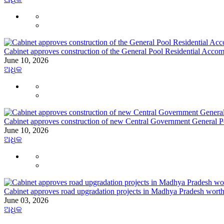
Cabinet approves construction of the General Pool Residential Ac
June 10, 2026
ଅଧିକ
Cabinet approves construction of new Central Government General 
June 10, 2026
ଅଧିକ
Cabinet approves road upgradation projects in Madhya Pradesh worth
June 03, 2026
ଅଧିକ