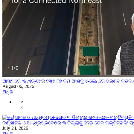
ଆସାମରେ ଏନ୍ଏଚ୍-୧୫ର ୧୩୫.୮୭ କିମି ଅଂଶକୁ ୪-ଲେନ୍‌ରେ ପରିଣତ କରିବ
August 06, 2026
ଅଧିକ
କର୍ଣ୍ଣାଟକ ଓ ଆନ୍ଧ୍ରପ୍ରଦେଶର ୩ ଜିଲ୍ଲାକୁ ନେଇ ରେଳ ମଲ୍ଟିଟ୍ରାକିଂ 
July 24, 2026
ଅଧିକ