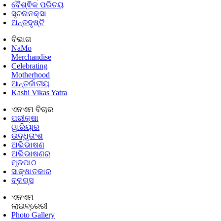
ବୈଶ୍ଵିକ ପରିଚୟ
ସୂଚନାନକ୍ସା
ଅନ୍ତଦୃଷ୍ଟି
ବିଭାଗ
NaMo
Merchandise
Celebrating
Motherhood
ଆନ୍ତର୍ଜାତୀୟ
Kashi Vikas Yatra
ଏନଏମ ବିଚାର
ପରୀକ୍ଷା
ୱାରିୟାର
ଉଦ୍ଧୃତାଂଶ
ଅଭିଭାଷଣ
ଅଭିଭାଷଣର
ମୂଳପାଠ
ସାକ୍ଷାତକାର
ବ୍ଳଗ୍ସ
ଏନଏମ
ଲାଇବ୍ରେରୀ
Photo Gallery