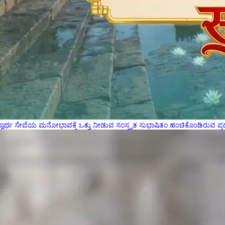
ಸ್ವಾರ್ಥ ಸೇವೆಯ ಮನೋಭಾವಕ್ಕೆ ಒತ್ತು ನೀಡುವ ಸಂಸ್ಕೃತ ಸುಭಾಷಿತಂ ಹಂಚಿಕೊಂಡಿರುವ ಪ್ರ