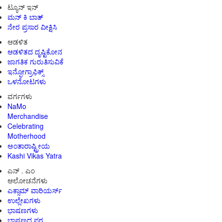
ಟ್ಯೂನ್ ಇನ್
ಮನ್ ಕಿ ಬಾತ್
ನೇರ ಪ್ರಸಾರ ವೀಕ್ಷಿಸಿ
ಆಡಳಿತ
ಆಡಳಿತದ ದೃಷ್ಟಿಕೋನ
ಜಾಗತಿಕ ಗುರುತಿಸುವಿಕೆ
ಇನ್ಫೋಗ್ರಾಫಿಕ್ಸ್
ಒಳನೋಟಗಳು
ವರ್ಗಗಳು
NaMo
Merchandise
Celebrating
Motherhood
ಅಂತಾರಾಷ್ಟ್ರೀಯ
Kashi Vikas Yatra
ಎನ್ . ಎಂ
ಆಲೋಚನೆಗಳು
ಎಕ್ಸಾಮ್ ವಾರಿಯರ್ಸ್
ಉಲ್ಲೇಖಗಳು
ಭಾಷಣಗಳು
ಭಾಷಣದ ಪಠ್ಯ