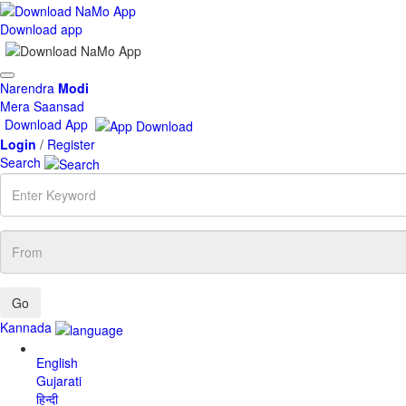
Download app
Toggle
Narendra
Modi
navigation
Mera Saansad
Download App
Login
/
Register
Search
Enter
Keyword
From
Kannada
English
Gujarati
हिन्दी