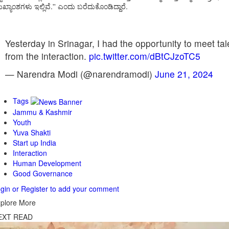
ಖ್ಯಾಂಶಗಳು ಇಲ್ಲಿವೆ.'' ಎಂದು ಬರೆದುಕೊಂಡಿದ್ದಾರೆ.
Yesterday in Srinagar, I had the opportunity to meet 
from the interaction.
pic.twitter.com/dBtCJzoTC5
— Narendra Modi (@narendramodi)
June 21, 2024
Tags
Jammu & Kashmir
Youth
Yuva Shakti
Start up India
Interaction
Human Development
Good Governance
gin or Register to add your comment
plore More
EXT READ