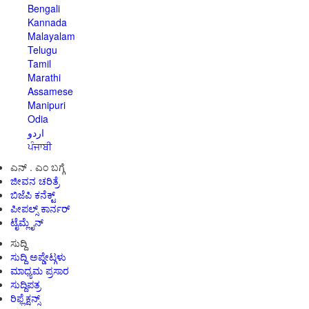
Bengali
Kannada
Malayalam
Telugu
Tamil
Marathi
Assamese
Manipuri
Odia
اردو
ਪੰਜਾਬੀ
ಎನ್ . ಎಂ ಬಗ್ಗೆ
ಜೀವನ ಚರಿತ್ರೆ
ಬಿಜೆಪಿ ಕನೆಕ್ಟ್
ಪೀಪಲ್ಸ್ ಕಾರ್ನರ್
ಟೈಮ್ಲೈನ್
ಸುದ್ದಿ
ಸುದ್ದಿ ಅಪ್ಡೇಟ್ಗಳು
ಮಾಧ್ಯಮ ಪ್ರಸಾರ
ಸುದ್ದಿಪತ್ರ
ರಿಫ್ಲೆಕ್ಷನ್ಸ್