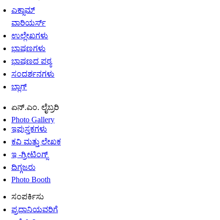
ಎಕ್ಸಾಮ್
ವಾರಿಯರ್ಸ್
ಉಲ್ಲೇಖಗಳು
ಭಾಷಣಗಳು
ಭಾಷಣದ ಪಠ್ಯ
ಸಂದರ್ಶನಗಳು
ಬ್ಲಾಗ್
ಏನ್.ಎಂ. ಲೈಬ್ರರಿ
Photo Gallery
ಇಪುಸ್ತಕಗಳು
ಕವಿ ಮತ್ತು ಲೇಖಕ
ಇ -ಗ್ರೀಟಿಂಗ್ಸ್
ದಿಗ್ಗಜರು
Photo Booth
ಸಂಪರ್ಕಿಸು
ಪ್ರಧಾನಿಯವರಿಗೆ