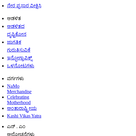
ನೇರ ಪ್ರಸಾರ ವೀಕ್ಷಿಸಿ
ಆಡಳಿತ
ಆಡಳಿತದ
ದೃಷ್ಟಿಕೋನ
ಜಾಗತಿಕ
ಗುರುತಿಸುವಿಕೆ
ಇನ್ಫೋಗ್ರಾಫಿಕ್ಸ್
ಒಳನೋಟಗಳು
ವರ್ಗಗಳು
NaMo
Merchandise
Celebrating
Motherhood
ಅಂತಾರಾಷ್ಟ್ರೀಯ
Kashi Vikas Yatra
ಎನ್ . ಎಂ
ಆಲೋಚನೆಗಳು