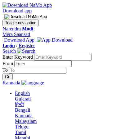
Download app
Toggle navigation
Narendra
Modi
Mera Saansad
Download App
Login
/
Register
Search
Enter Keyword
From
To
Kannada
English
Gujarati
हिन्दी
Bengali
Kannada
Malayalam
Telugu
Tamil
Marathi