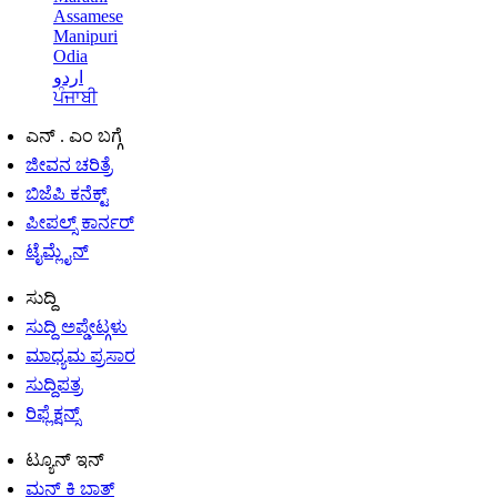
Assamese
Manipuri
Odia
اردو
ਪੰਜਾਬੀ
ಎನ್ . ಎಂ ಬಗ್ಗೆ
ಜೀವನ ಚರಿತ್ರೆ
ಬಿಜೆಪಿ ಕನೆಕ್ಟ್
ಪೀಪಲ್ಸ್ ಕಾರ್ನರ್
ಟೈಮ್ಲೈನ್
ಸುದ್ದಿ
ಸುದ್ದಿ ಅಪ್ಡೇಟ್ಗಳು
ಮಾಧ್ಯಮ ಪ್ರಸಾರ
ಸುದ್ದಿಪತ್ರ
ರಿಫ್ಲೆಕ್ಷನ್ಸ್
ಟ್ಯೂನ್ ಇನ್
ಮನ್ ಕಿ ಬಾತ್