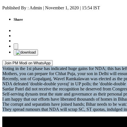
Published By : Admin | November 1, 2020 | 15:54 IST
Share
Join PM Modi on WhatsApp
Voting in the 1st phase has indicated huge gains for NDA; this has l
Mothers, you can prepare for Chhat Puja, your son in Delhi will ensu
Recently, son of Gopalganj, Wavel Ramkalawan was elected as the pr
NDA defeated 'double-double yuvraj' in UP polls; the 'double-double
Sardar Patel did not receive the recognition he deserved from Congr
Self-serving dynasts treat the state and governance as their personal p
I am happy that our efforts have liberated thousands of homes in Bih
The corrupt and separatists have joined hands; Bihar needs to be watc
They spread rumours that NDA will scrap SC, ST quotas, indulged in