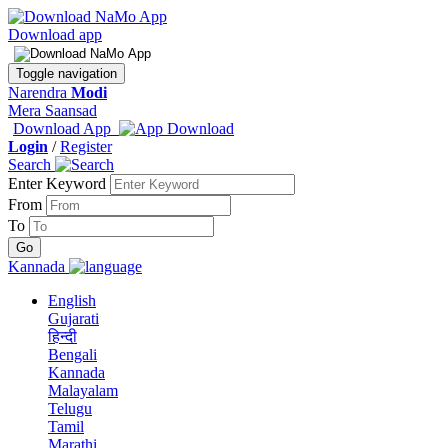
Download app
Toggle navigation
Narendra
Modi
Mera Saansad
Download App
Login
/
Register
Search
Enter Keyword
From
To
Kannada
English
Gujarati
हिन्दी
Bengali
Kannada
Malayalam
Telugu
Tamil
Marathi