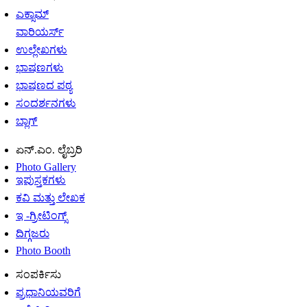
ಎಕ್ಸಾಮ್
ವಾರಿಯರ್ಸ್
ಉಲ್ಲೇಖಗಳು
ಭಾಷಣಗಳು
ಭಾಷಣದ ಪಠ್ಯ
ಸಂದರ್ಶನಗಳು
ಬ್ಲಾಗ್
ಏನ್.ಎಂ. ಲೈಬ್ರರಿ
Photo Gallery
ಇಪುಸ್ತಕಗಳು
ಕವಿ ಮತ್ತು ಲೇಖಕ
ಇ -ಗ್ರೀಟಿಂಗ್ಸ್
ದಿಗ್ಗಜರು
Photo Booth
ಸಂಪರ್ಕಿಸು
ಪ್ರಧಾನಿಯವರಿಗೆ