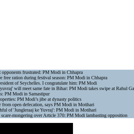
eft opponents frustrated: PM Modi in Chhapra
re free ration during festival season: PM Modi in Chhapra
esident of Seychelles. I congratulate him: PM Modi
 yuvraj' will meet same fate in Bihar: PM Modi takes swipe at Rahul G
ess: PM Modi in Samastipur
roperties: PM Modi’s jibe at dynasty politics
ar from open defecation, says PM Modi in Motihari
hful of 'Jungleraaj ke Yuvraj': PM Modi in Motihari
 scare-mongering over Article 370: PM Modi lambasting opposition