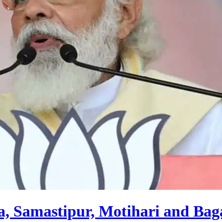
 Samastipur, Motihari and Bag