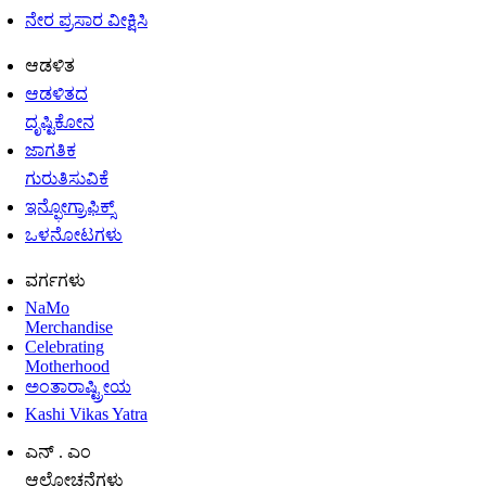
ನೇರ ಪ್ರಸಾರ ವೀಕ್ಷಿಸಿ
ಆಡಳಿತ
ಆಡಳಿತದ
ದೃಷ್ಟಿಕೋನ
ಜಾಗತಿಕ
ಗುರುತಿಸುವಿಕೆ
ಇನ್ಫೋಗ್ರಾಫಿಕ್ಸ್
ಒಳನೋಟಗಳು
ವರ್ಗಗಳು
NaMo
Merchandise
Celebrating
Motherhood
ಅಂತಾರಾಷ್ಟ್ರೀಯ
Kashi Vikas Yatra
ಎನ್ . ಎಂ
ಆಲೋಚನೆಗಳು