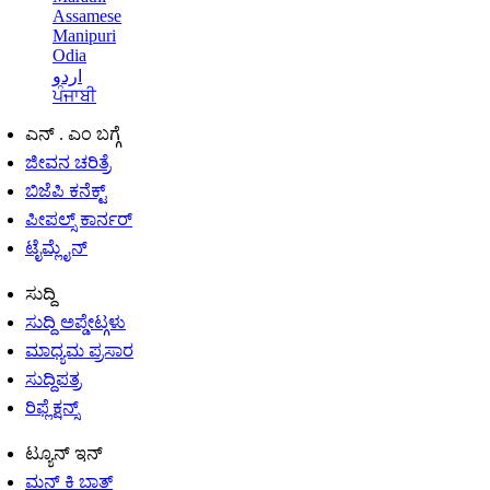
Assamese
Manipuri
Odia
اردو
ਪੰਜਾਬੀ
ಎನ್ . ಎಂ ಬಗ್ಗೆ
ಜೀವನ ಚರಿತ್ರೆ
ಬಿಜೆಪಿ ಕನೆಕ್ಟ್
ಪೀಪಲ್ಸ್ ಕಾರ್ನರ್
ಟೈಮ್ಲೈನ್
ಸುದ್ದಿ
ಸುದ್ದಿ ಅಪ್ಡೇಟ್ಗಳು
ಮಾಧ್ಯಮ ಪ್ರಸಾರ
ಸುದ್ದಿಪತ್ರ
ರಿಫ್ಲೆಕ್ಷನ್ಸ್
ಟ್ಯೂನ್ ಇನ್
ಮನ್ ಕಿ ಬಾತ್