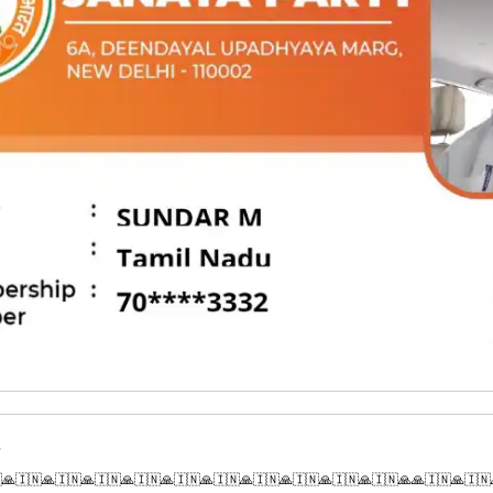
🙏🇮🇳🙏🇮🇳🙏🇮🇳🙏🇮🇳🙏🇮🇳🙏🇮🇳🙏🇮🇳🙏🇮🇳🙏🇮🇳🙏🇮🇳🙏🙏🇮🇳🙏🇮🇳