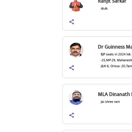
Ranjit Sarkar
🙏🙏
Dr Guinness M
BJP seats in 2024 lo
-25,MP-29, Maharashtr
J&K-6, Orissa -20,Tam
MLA Dinanath 
Jai shree ram