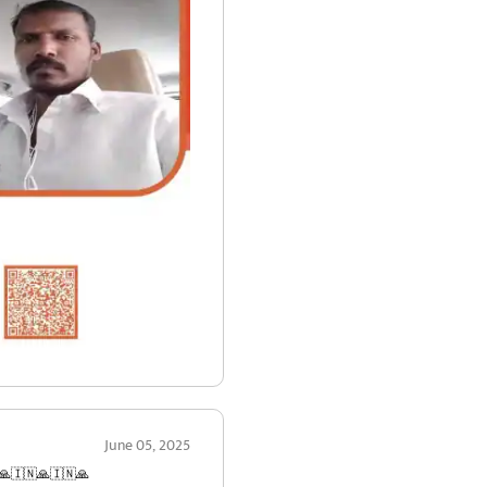
June 05, 2025
🙏🇮🇳🙏🇮🇳🙏