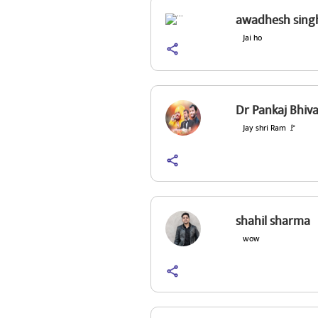
awadhesh sing
Jai ho
Dr Pankaj Bhiv
Jay shri Ram 🚩
shahil sharma
wow