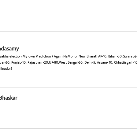
adasamy
k sabha election(My own Prediction ) Again NaMo for New Bharat! AP-10, Bihar -30,Gujarat-
a -30, Punjab-10, Rajasthan -20,UP-80,West Bengal-30, Delhi-5, Assam- 10, Chhattisgarh-10
ilnadu-5
Bhaskar