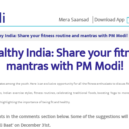
i
Mera Saansad
Download App
hy India: Share your fitness routine and mantras with PM Modi!
 ಇನ್
ಆಡಳಿತ
ವರ್ಗಗಳು
ಎನ್ . ಎಂ
ಆಲೋಚನೆ
lthy India: Share your fit
ಬಾತ್
ಆಡಳಿತದ ದೃಷ್ಟಿಕೋನ
NaMo Merchandise
 ವೀಕ್ಷಿಸಿ
ಜಾಗತಿಕ ಗುರುತಿಸುವಿಕೆ
Celebrating
ಎಕ್ಸಾಮ್ ವಾ
Motherhood
ಇನ್ಫೋಗ್ರಾಫಿಕ್ಸ್
mantras with PM Modi!
ಉಲ್ಲೇಖಗಳ
ಅಂತಾರಾಷ್ಟ್ರೀಯ
ಒಳನೋಟಗಳು
ಭಾಷಣಗಳು
Kashi Vikas Yatra
ಭಾಷಣದ ಪಠ್
ಸಂದರ್ಶನಗ
nates among the youth. Here is an exclusive opportunity for all the fitness enthusiasts to discuss f
ಬ್ಲಾಗ್
, Indian exercise styles, fitness routines, celebrating traditional foods, boosting Yoga to more
 highlighting the importance of being fit and healthy.
ts in the comments section below. Some of the suggestions will 
i Baat' on December 31st.