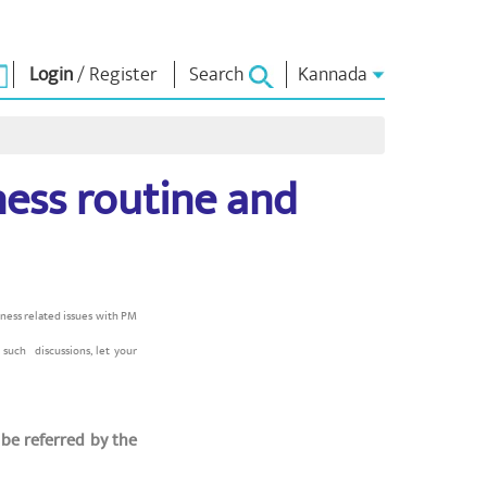
Login
/
Register
Search
Kannada
ಏನ್.ಎಂ. ಲೈಬ್ರರಿ
ಸಂಪರ್ಕಿಸು
ಗಳು
ness routine and
Photo Gallery
ಪ್ರಧಾನಿಯವರಿಗೆ
ಬರೆಯಿರಿ
ಇಪುಸ್ತಕಗಳು
ರಿಯರ್ಸ್
ದೇಶ ಸೇವೆ ಮಾಡಿ
ಕವಿ ಮತ್ತು ಲೇಖಕ
ು
Contact Us
ಇ -ಗ್ರೀಟಿಂಗ್ಸ್
ದಿಗ್ಗಜರು
ಯ
Photo Booth
ಳು
itness related issues with PM
 such discussions, let your
be referred by the