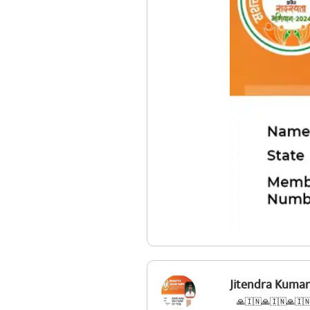
Jitendra Kumar
🙏🇮🇳🙏🇮🇳🙏🇮