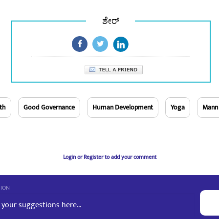
ಶೇರ್
th
Good Governance
Human Development
Yoga
Mann 
Login or Register to add your comment
TION