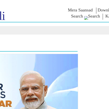
Mera Saansad
Downl
i
Search
K
 ಇನ್
ಆಡಳಿತ
ವರ್ಗಗಳು
ಎನ್ . ಎಂ
ಆಲೋಚನೆ
NaMo Merchandise
ಬಾತ್
ಆಡಳಿತದ ದೃಷ್ಟಿಕೋನ
Celebrating
 ವೀಕ್ಷಿಸಿ
ಜಾಗತಿಕ ಗುರುತಿಸುವಿಕೆ
ಎಕ್ಸಾಮ್ ವಾ
Motherhood
ಇನ್ಫೋಗ್ರಾಫಿಕ್ಸ್
ಅಂತಾರಾಷ್ಟ್ರೀಯ
ಉಲ್ಲೇಖಗಳ
ಒಳನೋಟಗಳು
Kashi Vikas Yatra
ಭಾಷಣಗಳು
ಭಾಷಣದ ಪಠ್
ಸಂದರ್ಶನಗ
ಬ್ಲಾಗ್