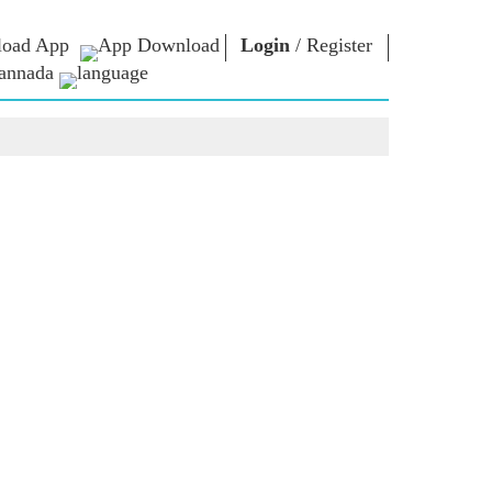
oad App
Login
/
Register
annada
ಏನ್.ಎಂ. ಲೈಬ್ರರಿ
ಸಂಪರ್ಕಿಸು
ಗಳು
Photo Gallery
ಪ್ರಧಾನಿಯವರಿಗೆ
ಇಪುಸ್ತಕಗಳು
ಬರೆಯಿರಿ
ರಿಯರ್ಸ್
ಕವಿ ಮತ್ತು ಲೇಖಕ
ದೇಶ ಸೇವೆ ಮಾಡಿ
ು
ಇ -ಗ್ರೀಟಿಂಗ್ಸ್
Contact Us
ದಿಗ್ಗಜರು
ಯ
Photo Booth
ಳು