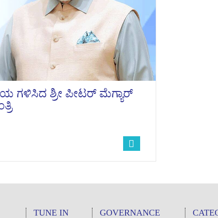
 ಗಳಿಸಿದ ಶ್ರೀ ಪೀಟರ್ ಮೆಗ್ಯಾರ್
್ರಿ
TUNE IN
GOVERNANCE
CATE