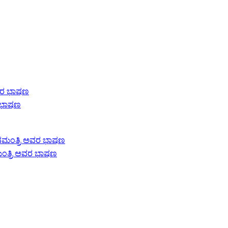
ರ ಭಾಷಣ
ಮಂತ್ರಿ ಅವರ ಭಾಷಣ