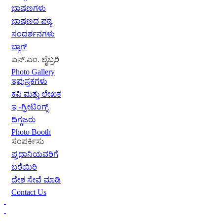
ಭಾಷಣಗಳು
ಭಾಷಣದ ಪಠ್ಯ
ಸಂದರ್ಶನಗಳು
ಬ್ಲಾಗ್
ಏನ್.ಎಂ. ಲೈಬ್ರರಿ
Photo Gallery
ಇಪುಸ್ತಕಗಳು
ಕವಿ ಮತ್ತು ಲೇಖಕ
ಇ -ಗ್ರೀಟಿಂಗ್ಸ್
ದಿಗ್ಗಜರು
Photo Booth
ಸಂಪರ್ಕಿಸು
ಪ್ರಧಾನಿಯವರಿಗೆ
ಬರೆಯಿರಿ
ದೇಶ ಸೇವೆ ಮಾಡಿ
Contact Us