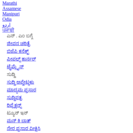
Marathi
Assamese
Manipuri
Odia
اردو
ਪੰਜਾਬੀ
ಎನ್ . ಎಂ ಬಗ್ಗೆ
ಜೀವನ ಚರಿತ್ರೆ
ಬಿಜೆಪಿ ಕನೆಕ್ಟ್
ಪೀಪಲ್ಸ್ ಕಾರ್ನರ್
ಟೈಮ್ಲೈನ್
ಸುದ್ದಿ
ಸುದ್ದಿ ಅಪ್ಡೇಟ್ಗಳು
ಮಾಧ್ಯಮ ಪ್ರಸಾರ
ಸುದ್ದಿಪತ್ರ
ರಿಫ್ಲೆಕ್ಷನ್ಸ್
ಟ್ಯೂನ್ ಇನ್
ಮನ್ ಕಿ ಬಾತ್
ನೇರ ಪ್ರಸಾರ ವೀಕ್ಷಿಸಿ