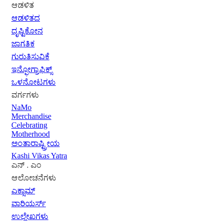
ಆಡಳಿತ
ಆಡಳಿತದ
ದೃಷ್ಟಿಕೋನ
ಜಾಗತಿಕ
ಗುರುತಿಸುವಿಕೆ
ಇನ್ಫೋಗ್ರಾಫಿಕ್ಸ್
ಒಳನೋಟಗಳು
ವರ್ಗಗಳು
NaMo
Merchandise
Celebrating
Motherhood
ಅಂತಾರಾಷ್ಟ್ರೀಯ
Kashi Vikas Yatra
ಎನ್ . ಎಂ
ಆಲೋಚನೆಗಳು
ಎಕ್ಸಾಮ್
ವಾರಿಯರ್ಸ್
ಉಲ್ಲೇಖಗಳು