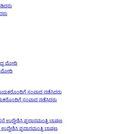
ಿದರು
ರ ಮೋದಿ
್ಯ ನಾಯಕರೊಂದಿಗೆ ಸಂವಾದ ನಡೆಸಿದರು
 ಉದ್ದೇಶಿಸಿ ಪ್ರಧಾನಮಂತ್ರಿ ಭಾಷಣ