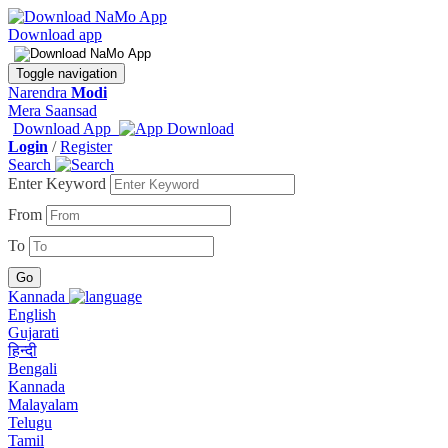
Download app
Toggle navigation
Narendra
Modi
Mera Saansad
Download App
Login
/
Register
Search
Enter Keyword
From
To
Kannada
English
Gujarati
हिन्दी
Bengali
Kannada
Malayalam
Telugu
Tamil