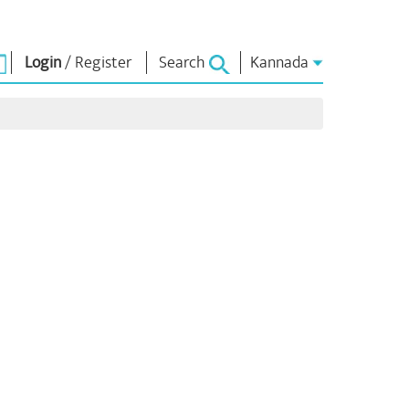
Login
/
Register
Search
Kannada
ಏನ್.ಎಂ. ಲೈಬ್ರರಿ
ಸಂಪರ್ಕಿಸು
ಗಳು
Photo Gallery
ಪ್ರಧಾನಿಯವರಿಗೆ
ಬರೆಯಿರಿ
ಇಪುಸ್ತಕಗಳು
ರಿಯರ್ಸ್
ದೇಶ ಸೇವೆ ಮಾಡಿ
ಕವಿ ಮತ್ತು ಲೇಖಕ
ು
Contact Us
ಇ -ಗ್ರೀಟಿಂಗ್ಸ್
ದಿಗ್ಗಜರು
ಯ
Photo Booth
ಳು