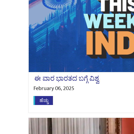
ಈ ವಾರ ಭಾರತದ ಬಗ್ಗೆ ವಿಶ್ವ
February 06, 2025
ಹೆಚ್ಚು