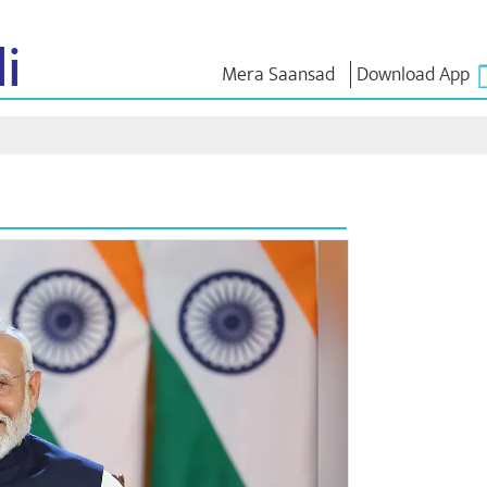
i
Mera Saansad
Download App
 ಇನ್
ಆಡಳಿತ
ವರ್ಗಗಳು
ಎನ್ . ಎಂ
ಆಲೋಚನೆ
ಬಾತ್
ಆಡಳಿತದ ದೃಷ್ಟಿಕೋನ
NaMo Merchandise
 ವೀಕ್ಷಿಸಿ
ಜಾಗತಿಕ ಗುರುತಿಸುವಿಕೆ
Celebrating
ಎಕ್ಸಾಮ್ ವಾ
Motherhood
ಇನ್ಫೋಗ್ರಾಫಿಕ್ಸ್
ಉಲ್ಲೇಖಗಳ
ಅಂತಾರಾಷ್ಟ್ರೀಯ
ಒಳನೋಟಗಳು
ಭಾಷಣಗಳು
Kashi Vikas Yatra
ಭಾಷಣದ ಪಠ್
ಸಂದರ್ಶನಗ
ಬ್ಲಾಗ್