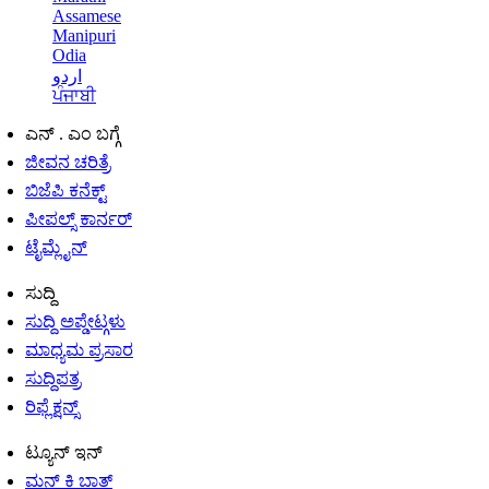
Assamese
Manipuri
Odia
اردو
ਪੰਜਾਬੀ
ಎನ್ . ಎಂ ಬಗ್ಗೆ
ಜೀವನ ಚರಿತ್ರೆ
ಬಿಜೆಪಿ ಕನೆಕ್ಟ್
ಪೀಪಲ್ಸ್ ಕಾರ್ನರ್
ಟೈಮ್ಲೈನ್
ಸುದ್ದಿ
ಸುದ್ದಿ ಅಪ್ಡೇಟ್ಗಳು
ಮಾಧ್ಯಮ ಪ್ರಸಾರ
ಸುದ್ದಿಪತ್ರ
ರಿಫ್ಲೆಕ್ಷನ್ಸ್
ಟ್ಯೂನ್ ಇನ್
ಮನ್ ಕಿ ಬಾತ್