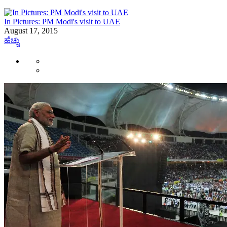
In Pictures: PM Modi's visit to UAE
August 17, 2015
ಹೆಚ್ಚು