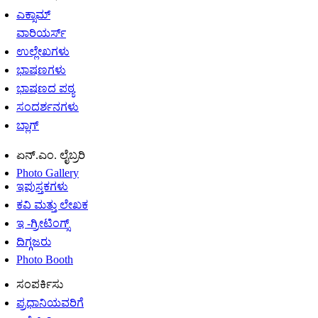
ಎಕ್ಸಾಮ್
ವಾರಿಯರ್ಸ್
ಉಲ್ಲೇಖಗಳು
ಭಾಷಣಗಳು
ಭಾಷಣದ ಪಠ್ಯ
ಸಂದರ್ಶನಗಳು
ಬ್ಲಾಗ್
ಏನ್.ಎಂ. ಲೈಬ್ರರಿ
Photo Gallery
ಇಪುಸ್ತಕಗಳು
ಕವಿ ಮತ್ತು ಲೇಖಕ
ಇ -ಗ್ರೀಟಿಂಗ್ಸ್
ದಿಗ್ಗಜರು
Photo Booth
ಸಂಪರ್ಕಿಸು
ಪ್ರಧಾನಿಯವರಿಗೆ