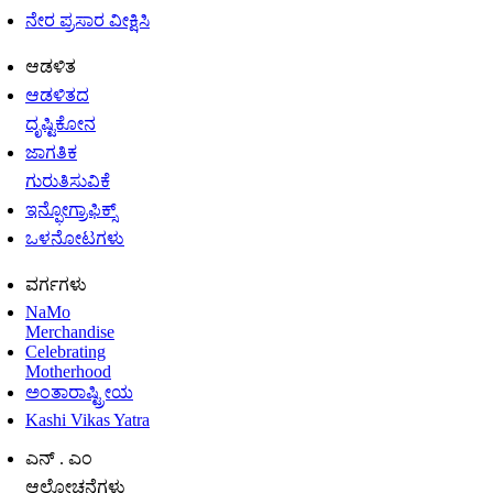
ನೇರ ಪ್ರಸಾರ ವೀಕ್ಷಿಸಿ
ಆಡಳಿತ
ಆಡಳಿತದ
ದೃಷ್ಟಿಕೋನ
ಜಾಗತಿಕ
ಗುರುತಿಸುವಿಕೆ
ಇನ್ಫೋಗ್ರಾಫಿಕ್ಸ್
ಒಳನೋಟಗಳು
ವರ್ಗಗಳು
NaMo
Merchandise
Celebrating
Motherhood
ಅಂತಾರಾಷ್ಟ್ರೀಯ
Kashi Vikas Yatra
ಎನ್ . ಎಂ
ಆಲೋಚನೆಗಳು