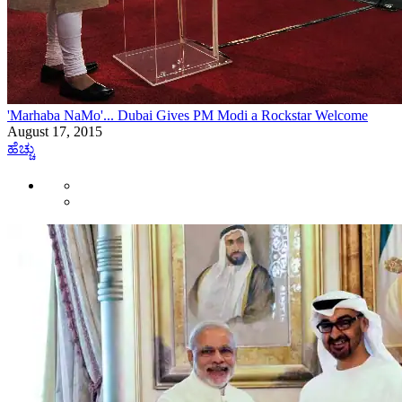
'Marhaba NaMo'... Dubai Gives PM Modi a Rockstar Welcome
August 17, 2015
ಹೆಚ್ಚು