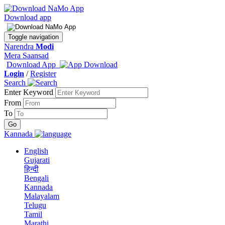
Download app
Toggle navigation
Narendra
Modi
Mera Saansad
Download App
Login
/
Register
Search
Enter Keyword
From
To
Kannada
English
Gujarati
हिन्दी
Bengali
Kannada
Malayalam
Telugu
Tamil
Marathi