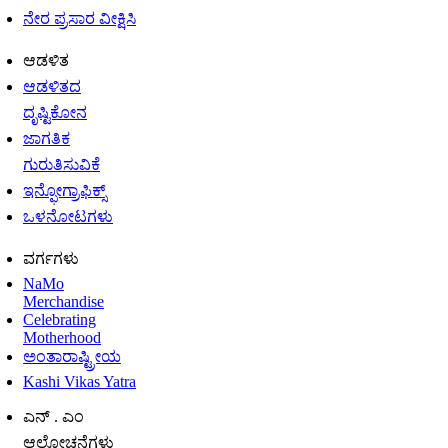
ನೇರ ಪ್ರಸಾರ ವೀಕ್ಷಿಸಿ
ಆಡಳಿತ
ಆಡಳಿತದ
ದೃಷ್ಟಿಕೋನ
ಜಾಗತಿಕ
ಗುರುತಿಸುವಿಕೆ
ಇನ್ಫೋಗ್ರಾಫಿಕ್ಸ್
ಒಳನೋಟಗಳು
ವರ್ಗಗಳು
NaMo
Merchandise
Celebrating
Motherhood
ಅಂತಾರಾಷ್ಟ್ರೀಯ
Kashi Vikas Yatra
ಎನ್ . ಎಂ
ಆಲೋಚನೆಗಳು