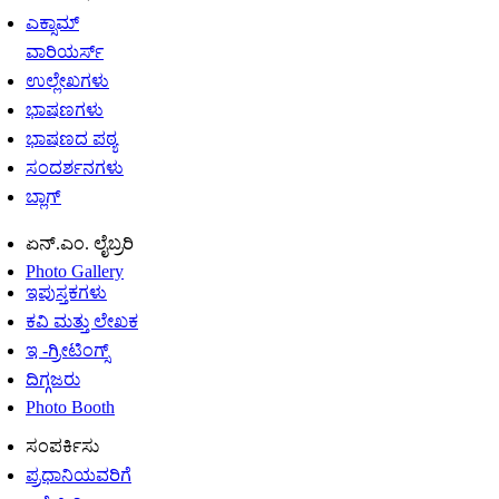
ಎಕ್ಸಾಮ್
ವಾರಿಯರ್ಸ್
ಉಲ್ಲೇಖಗಳು
ಭಾಷಣಗಳು
ಭಾಷಣದ ಪಠ್ಯ
ಸಂದರ್ಶನಗಳು
ಬ್ಲಾಗ್
ಏನ್.ಎಂ. ಲೈಬ್ರರಿ
Photo Gallery
ಇಪುಸ್ತಕಗಳು
ಕವಿ ಮತ್ತು ಲೇಖಕ
ಇ -ಗ್ರೀಟಿಂಗ್ಸ್
ದಿಗ್ಗಜರು
Photo Booth
ಸಂಪರ್ಕಿಸು
ಪ್ರಧಾನಿಯವರಿಗೆ