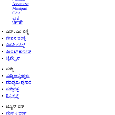
Assamese
Manipuri
Odia
اردو
ਪੰਜਾਬੀ
ಎನ್ . ಎಂ ಬಗ್ಗೆ
ಜೀವನ ಚರಿತ್ರೆ
ಬಿಜೆಪಿ ಕನೆಕ್ಟ್
ಪೀಪಲ್ಸ್ ಕಾರ್ನರ್
ಟೈಮ್ಲೈನ್
ಸುದ್ದಿ
ಸುದ್ದಿ ಅಪ್ಡೇಟ್ಗಳು
ಮಾಧ್ಯಮ ಪ್ರಸಾರ
ಸುದ್ದಿಪತ್ರ
ರಿಫ್ಲೆಕ್ಷನ್ಸ್
ಟ್ಯೂನ್ ಇನ್
ಮನ್ ಕಿ ಬಾತ್