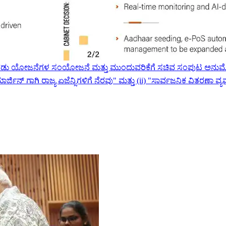
ು ಯೋಜನೆಗಳ ಸಂಯೋಜನೆ ಮತ್ತು ಮುಂದುವರಿಕೆಗೆ ಸಚಿವ ಸಂಪುಟ ಅನುಮೋದನೆ
್ಜಿನ್ ಗಾಗಿ ರಾಜ್ಯ ಏಜೆನ್ಸಿಗಳಿಗೆ ನೆರವು" ಮತ್ತು (ii) "ಸಾರ್ವಜನಿಕ ವಿತರಣ