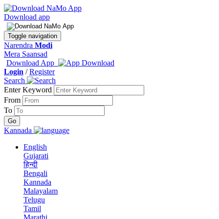
Download app
Toggle navigation
Narendra
Modi
Mera Saansad
Download App
Login
/
Register
Search
Enter Keyword
From
To
Kannada
English
Gujarati
हिन्दी
Bengali
Kannada
Malayalam
Telugu
Tamil
Marathi