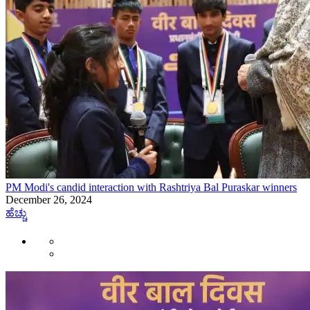
PM Modi's candid interaction with Rashtriya Bal Puraskar winners
December 26, 2024
ಹೆಚ್ಚು