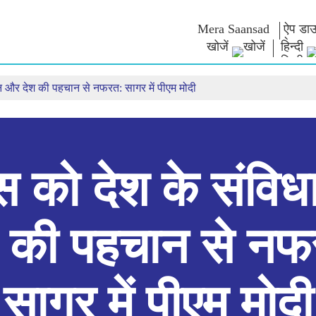
Mera Saansad
ऐप डाउ
खोजें
हिन्दी
ान और देश की पहचान से नफरत: सागर में पीएम मोदी
न
शासन
श्रेणियाँ
नमो के विच
त
शासन प्रतिमान
नमो मर्चेंडाइज
एग्जाम वारियर्
वैश्विक पहचान
सेलिब्रेटिंग मदरहुड
कोट्स
इंफोग्राफिक्स
अंतर्राष्‍ट्रीय
भाषण
इनसाइट्स
काशी विकास यात्रा
संबोधन का मू
साक्षात्कार
रेस को देश के संवि
ब्लॉग
श की पहचान से नफ
सागर में पीएम मोदी