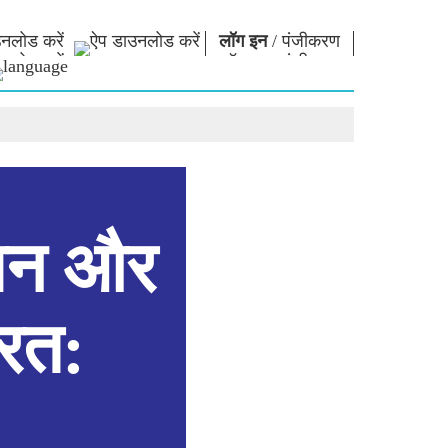
नलोड करें
लॉग इन
/
पंजीकरण
ार
नमो लाइब्रेरी
कनेक्ट
स
फोटो गैलरी
प्रधानमंत्री को लिखें
ई-बुक्स
राष्ट्र की सेवा करें
कवि और लेखक
हमसे संपर्क करें
ल पाठ
ई-ग्रीटिंग्स
दिग्गज बोले
धान और
फोटो बूथ
रत: